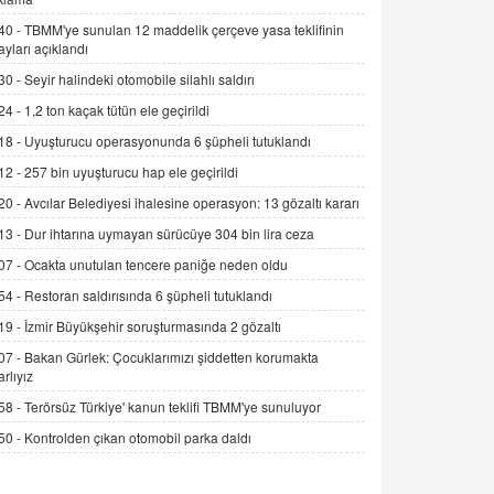
Alınmalı?
40 -
TBMM'ye sunulan 12 maddelik çerçeve yasa teklifinin
9.12.2025 10:11
ayları açıklandı
30 -
Seyir halindeki otomobile silahlı saldırı
İNCİ GÜL AKÖL
Trump Keşke Adana'yı da Ziyaret Etse...
24 -
1,2 ton kaçak tütün ele geçirildi
06.07.2026 13:00
18 -
Uyuşturucu operasyonunda 6 şüpheli tutuklandı
12 -
257 bin uyuşturucu hap ele geçirildi
ADEM AKÖL
20 -
Avcılar Belediyesi ihalesine operasyon: 13 gözaltı kararı
Esed Destekçilerinin Yüzüne Vurulan
13 -
Dur ihtarına uymayan sürücüye 304 bin lira ceza
Şamar: Sednaya
11.12.2024 12:30
07 -
Ocakta unutulan tencere paniğe neden oldu
54 -
Restoran saldırısında 6 şüpheli tutuklandı
DR. EKREM ASLAN
Gerçek Ne, Algı Ne? "Beraber
19 -
İzmir Büyükşehir soruşturmasında 2 gözaltı
Yürüyoruz" Cümlesinin Peşinden
07 -
Bakan Gürlek: Çocuklarımızı şiddetten korumakta
19.07.2025 12:45
arlıyız
58 -
Terörsüz Türkiye' kanun teklifi TBMM'ye sunuluyor
GÖNÜL MENEKŞE
Şifacının Yolu
50 -
Kontrolden çıkan otomobil parka daldı
04.11.2025 12:56