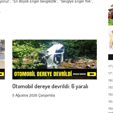
ruz’’, ‘’En Büyük Engel Sevgisizlik’’, ‘’Sevgiye Engel Yok’’,
.
17:
17:
16:
Otomobil dereye devrildi: 6 yaralı
15:
15:
5 Ağustos 2026 Çarşamba
15:
15:
açı