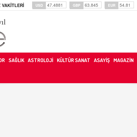
47.4881
63.845
54.81
 VAKİTLERİ
USD
GBP
EUR
yıl
OR
SAĞLIK
ASTROLOJİ
KÜLTÜR SANAT
ASAYİŞ
MAGAZİN