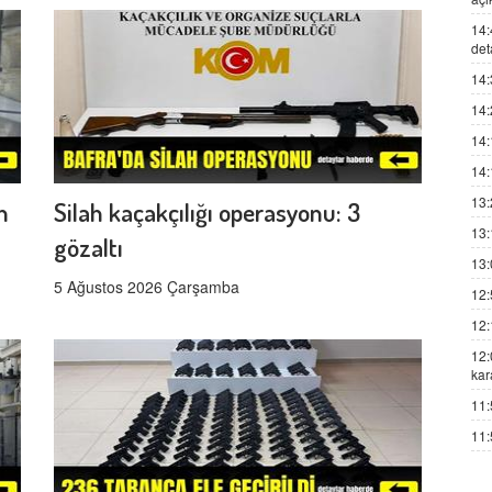
14:
det
14:
14:
14:
14:
13:
n
Silah kaçakçılığı operasyonu: 3
13:
gözaltı
13:
5 Ağustos 2026 Çarşamba
12:
12:
12:
kar
11:
11: