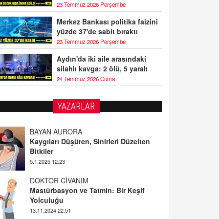
23 Temmuz 2026 Perşembe
Merkez Bankası politika faizini
yüzde 37'de sabit bıraktı
23 Temmuz 2026 Perşembe
Aydın'da iki aile arasındaki
silahlı kavga: 2 ölü, 5 yaralı
24 Temmuz 2026 Cuma
YAZARLAR
BAYAN AURORA
Kaygıları Düşüren, Sinirleri Düzelten
Bitkiler
5.1.2025 12:23
DOKTOR CİVANIM
Mastürbasyon ve Tatmin: Bir Keşif
Yolculuğu
13.11.2024 22:51