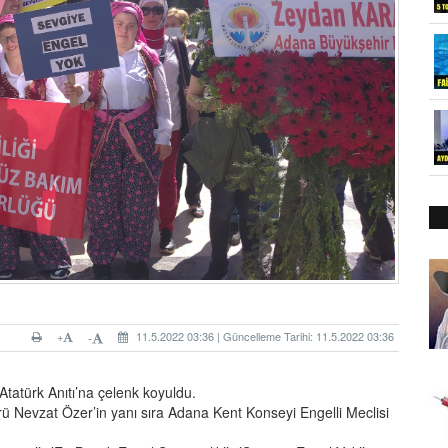
+
11.5.2022 03:36 | Güncelleme Tarihi: 11.5.2022 03:36
-
Atatürk Anıtı’na çelenk koyuldu.
ü Nevzat Özer’in yanı sıra Adana Kent Konseyi Engelli Meclisi