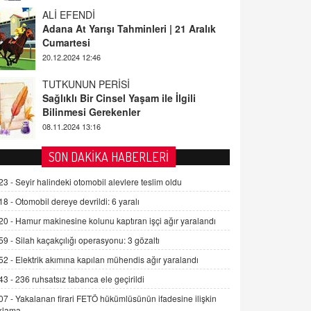
ALİ EFENDİ
Adana At Yarışı Tahminleri | 21 Aralık
Cumartesi
20.12.2024 12:46
TUTKUNUN PERİSİ
Sağlıklı Bir Cinsel Yaşam ile İlgili
Bilinmesi Gerekenler
08.11.2024 13:16
FARUK ÖNALAN
SON DAKİKA HABERLERİ
Tezkere Onaylanmasaydı…
23 -
Seyir halindeki otomobil alevlere teslim oldu
2 Kasım 2021 Salı 00:11
18 -
Otomobil dereye devrildi: 6 yaralı
20 -
Hamur makinesine kolunu kaptıran işçi ağır yaralandı
AV. DOĞAN CAN DOĞAN
Kişisel verilerin korunması ve dijital
59 -
Silah kaçakçılığı operasyonu: 3 gözaltı
hukukun gelişimi
52 -
Elektrik akımına kapılan mühendis ağır yaralandı
15.09.2025 16:17
43 -
236 ruhsatsız tabanca ele geçirildi
SEHER EREK
07 -
Yakalanan firari FETÖ hükümlüsünün ifadesine ilişkin
Kış Ayları Geldi, Hangi Önlemler
klama