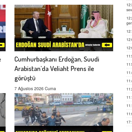
12:
sev
12:
gen
12:
12:
12:
11:
e
Cumhurbaşkanı Erdoğan, Suudi
11:
Arabistan'da Veliaht Prens ile
11:
görüştü
11:
7 Ağustos 2026 Cuma
11:
11:
11:
11:
17: