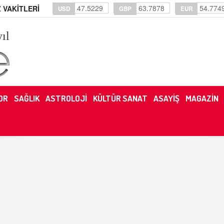
47.5229
63.7878
54.774
 VAKİTLERİ
USD
GBP
EUR
yıl
OR
SAĞLIK
ASTROLOJİ
KÜLTÜR SANAT
ASAYİŞ
MAGAZİN