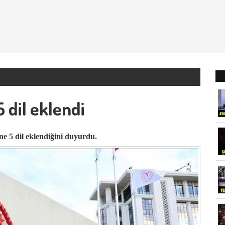
 dil eklendi
e 5 dil eklendiğini duyurdu.