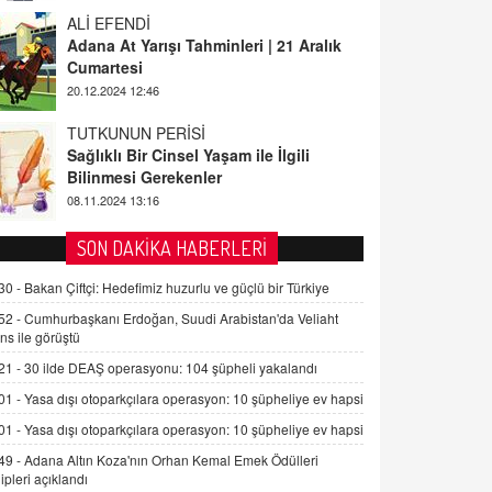
TUTKUNUN PERİSİ
Sağlıklı Bir Cinsel Yaşam ile İlgili
Bilinmesi Gerekenler
08.11.2024 13:16
FARUK ÖNALAN
Tezkere Onaylanmasaydı…
2 Kasım 2021 Salı 00:11
AV. DOĞAN CAN DOĞAN
SON DAKİKA HABERLERİ
Kişisel verilerin korunması ve dijital
hukukun gelişimi
30 -
Bakan Çiftçi: Hedefimiz huzurlu ve güçlü bir Türkiye
15.09.2025 16:17
52 -
Cumhurbaşkanı Erdoğan, Suudi Arabistan'da Veliaht
ns ile görüştü
SEHER EREK
21 -
30 ilde DEAŞ operasyonu: 104 şüpheli yakalandı
Kış Ayları Geldi, Hangi Önlemler
Alınmalı?
01 -
Yasa dışı otoparkçılara operasyon: 10 şüpheliye ev hapsi
9.12.2025 10:11
01 -
Yasa dışı otoparkçılara operasyon: 10 şüpheliye ev hapsi
49 -
Adana Altın Koza'nın Orhan Kemal Emek Ödülleri
İNCİ GÜL AKÖL
ipleri açıklandı
Trump Keşke Adana'yı da Ziyaret Etse...