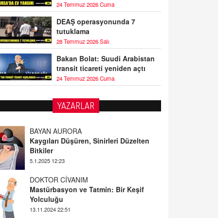
24 Temmuz 2026 Cuma
DEAŞ operasyonunda 7
tutuklama
28 Temmuz 2026 Salı
Bakan Bolat: Suudi Arabistan
transit ticareti yeniden açtı
24 Temmuz 2026 Cuma
YAZARLAR
DOKTOR CİVANIM
Mastürbasyon ve Tatmin: Bir Keşif
Yolculuğu
13.11.2024 22:51
ALİ EFENDİ
Adana At Yarışı Tahminleri | 21 Aralık
Cumartesi
20.12.2024 12:46