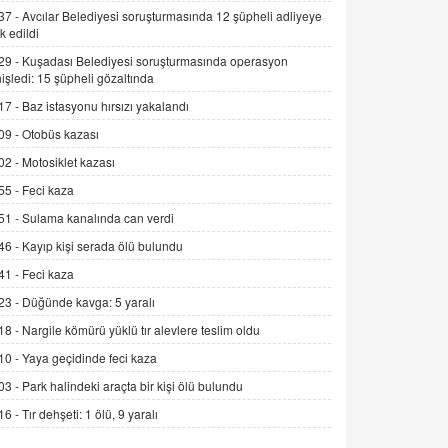
06.07.2026 13:00
37 -
Avcılar Belediyesi soruşturmasında 12 şüpheli adliyeye
k edildi
29 -
Kuşadası Belediyesi soruşturmasında operasyon
ADEM AKÖL
işledi: 15 şüpheli gözaltında
Esed Destekçilerinin Yüzüne Vurulan
17 -
Baz istasyonu hırsızı yakalandı
Şamar: Sednaya
09 -
Otobüs kazası
11.12.2024 12:30
02 -
Motosiklet kazası
DR. EKREM ASLAN
55 -
Feci kaza
Gerçek Ne, Algı Ne? "Beraber
Yürüyoruz" Cümlesinin Peşinden
51 -
Sulama kanalında can verdi
19.07.2025 12:45
46 -
Kayıp kişi serada ölü bulundu
GÖNÜL MENEKŞE
41 -
Feci kaza
Şifacının Yolu
23 -
Düğünde kavga: 5 yaralı
04.11.2025 12:56
18 -
Nargile kömürü yüklü tır alevlere teslim oldu
10 -
Yaya geçidinde feci kaza
AV. RÜMEYSA ÖZKALE
03 -
Park halindeki araçta bir kişi ölü bulundu
Kira Uyuşmazlıklarında Dava Açmadan
Önce Arabulucuya Başvuru Şartı
16 -
Tır dehşeti: 1 ölü, 9 yaralı
23.09.2023 16:30