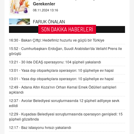
Tezkere Onaylanmasaydı…
2 Kasım 2021 Salı 00:11
AV. DOĞAN CAN DOĞAN
SON DAKİKA HABERLERİ
Kişisel verilerin korunması ve dijital hukukun
gelişimi
16:30 -
Bakan Çiftçi: Hedefimiz huzurlu ve güçlü bir Türkiye
15.09.2025 16:17
15:52 -
Cumhurbaşkanı Erdoğan, Suudi Arabistan'da Veliaht Prens ile
görüştü
SEHER EREK
13:21 -
30 ilde DEAŞ operasyonu: 104 şüpheli yakalandı
Kış Ayları Geldi, Hangi Önlemler Alınmalı?
13:01 -
Yasa dışı otoparkçılara operasyon: 10 şüpheliye ev hapsi
9.12.2025 10:11
13:01 -
Yasa dışı otoparkçılara operasyon: 10 şüpheliye ev hapsi
12:49 -
Adana Altın Koza'nın Orhan Kemal Emek Ödülleri sahipleri
İNCİ GÜL AKÖL
açıklandı
Trump Keşke Adana'yı da Ziyaret Etse...
06.07.2026 13:00
12:37 -
Avcılar Belediyesi soruşturmasında 12 şüpheli adliyeye sevk
edildi
12:29 -
Kuşadası Belediyesi soruşturmasında operasyon genişledi: 15
ADEM AKÖL
şüpheli gözaltında
Esed Destekçilerinin Yüzüne Vurulan Şamar:
12:17 -
Baz istasyonu hırsızı yakalandı
Sednaya