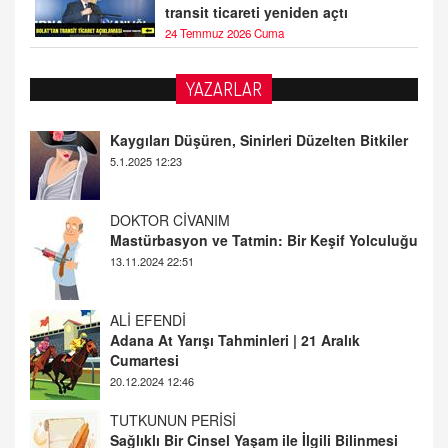
transit ticareti yeniden açtı
24 Temmuz 2026 Cuma
YAZARLAR
DOKTOR CİVANIM
Mastürbasyon ve Tatmin: Bir Keşif Yolculuğu
13.11.2024 22:51
ALİ EFENDİ
Adana At Yarışı Tahminleri | 21 Aralık
Cumartesi
20.12.2024 12:46
TUTKUNUN PERİSİ
Sağlıklı Bir Cinsel Yaşam ile İlgili Bilinmesi
Gerekenler
08.11.2024 13:16
FARUK ÖNALAN