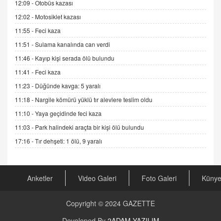
12:09 -
Otobüs kazası
11.12.2024 12:30
12:02 -
Motosiklet kazası
DR. EKREM ASLAN
11:55 -
Feci kaza
Gerçek Ne, Algı Ne? "Beraber Yürüyoruz"
Cümlesinin Peşinden
11:51 -
Sulama kanalında can verdi
19.07.2025 12:45
11:46 -
Kayıp kişi serada ölü bulundu
GÖNÜL MENEKŞE
11:41 -
Feci kaza
Şifacının Yolu
11:23 -
Düğünde kavga: 5 yaralı
04.11.2025 12:56
11:18 -
Nargile kömürü yüklü tır alevlere teslim oldu
11:10 -
Yaya geçidinde feci kaza
AV. RÜMEYSA ÖZKALE
11:03 -
Park halindeki araçta bir kişi ölü bulundu
Kira Uyuşmazlıklarında Dava Açmadan Önce
Arabulucuya Başvuru Şartı
17:16 -
Tır dehşeti: 1 ölü, 9 yaralı
23.09.2023 16:30
CAN UĞURATEŞ
Anketler
Video Galeri
Foto Galeri
Küny
Değişen yapısıyla Suriye
16.12.2024 14:16
Copyright © 2024
GAZETTE
GÜNLÜK BURÇ YORUMU
Developed By
2ADAM YAZILIM