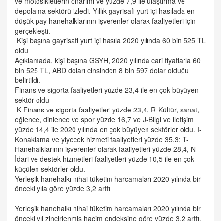
ve motosikletlerin onarımı ve yüzde 7,9 ile ulaştırma ve
depolama sektörü izledi. Yıllık gayrisafi yurt içi hasılada en
düşük pay hanehalklarının işverenler olarak faaliyetleri için
gerçekleşti.
Kişi başına gayrisafi yurt içi hasıla 2020 yılında 60 bin 525 TL
oldu
Açıklamada, kişi başına GSYH, 2020 yılında cari fiyatlarla 60
bin 525 TL, ABD doları cinsinden 8 bin 597 dolar olduğu
belirtildi.
Finans ve sigorta faaliyetleri yüzde 23,4 ile en çok büyüyen
sektör oldu
K-Finans ve sigorta faaliyetleri yüzde 23,4, R-Kültür, sanat,
eğlence, dinlence ve spor yüzde 16,7 ve J-Bilgi ve iletişim
yüzde 14,4 ile 2020 yılında en çok büyüyen sektörler oldu. I-
Konaklama ve yiyecek hizmeti faaliyetleri yüzde 35,3; T-
Hanehalklarının işverenler olarak faaliyetleri yüzde 28,4, N-
İdari ve destek hizmetleri faaliyetleri yüzde 10,5 ile en çok
küçülen sektörler oldu.
Yerleşik hanehalkı nihai tüketim harcamaları 2020 yılında bir
önceki yıla göre yüzde 3,2 arttı
Yerleşik hanehalkı nihai tüketim harcamaları 2020 yılında bir
önceki yıl zincirlenmiş hacim endeksine göre yüzde 3,2 arttı.