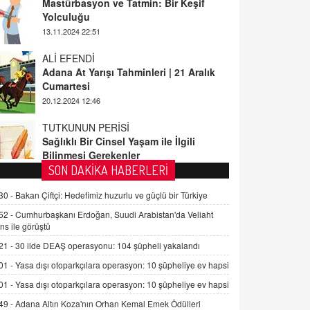
13.11.2024 22:51
ALİ EFENDİ
Adana At Yarışı Tahminleri | 21 Aralık
Cumartesi
20.12.2024 12:46
TUTKUNUN PERİSİ
Sağlıklı Bir Cinsel Yaşam ile İlgili
Bilinmesi Gerekenler
08.11.2024 13:16
FARUK ÖNALAN
SON DAKİKA HABERLERİ
Tezkere Onaylanmasaydı…
30 -
Bakan Çiftçi: Hedefimiz huzurlu ve güçlü bir Türkiye
2 Kasım 2021 Salı 00:11
52 -
Cumhurbaşkanı Erdoğan, Suudi Arabistan'da Veliaht
ns ile görüştü
AV. DOĞAN CAN DOĞAN
21 -
30 ilde DEAŞ operasyonu: 104 şüpheli yakalandı
Kişisel verilerin korunması ve dijital
hukukun gelişimi
01 -
Yasa dışı otoparkçılara operasyon: 10 şüpheliye ev hapsi
15.09.2025 16:17
01 -
Yasa dışı otoparkçılara operasyon: 10 şüpheliye ev hapsi
49 -
Adana Altın Koza'nın Orhan Kemal Emek Ödülleri
SEHER EREK