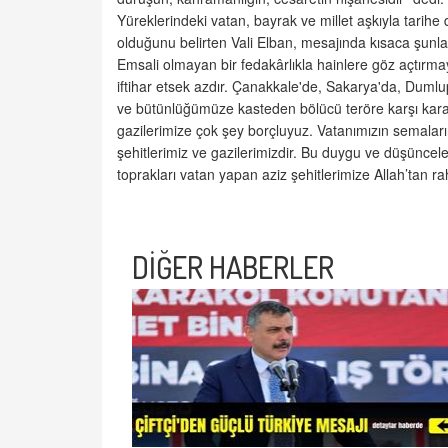
Yüreklerindeki vatan, bayrak ve millet aşkıyla tarihe
olduğunu belirten Vali Elban, mesajında kısaca şunla
Emsali olmayan bir fedakârlıkla hainlere göz açtırm
iftihar etsek azdır. Çanakkale'de, Sakarya'da, Dumlu
ve bütünlüğümüze kasteden bölücü teröre karşı kara
gazilerimize çok şey borçluyuz. Vatanımızın semaları
şehitlerimiz ve gazilerimizdir. Bu duygu ve düşünce
toprakları vatan yapan aziz şehitlerimize Allah’tan 
DİĞER HABERLER