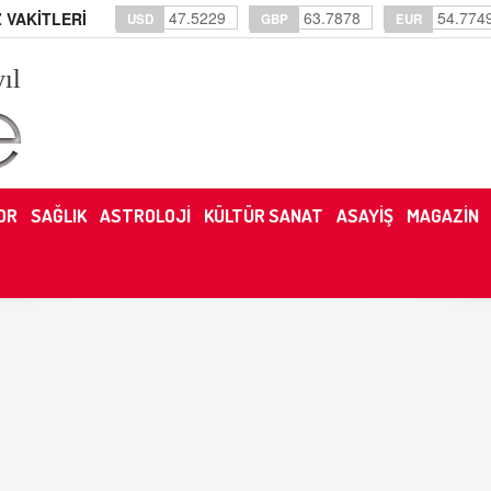
47.5229
63.7878
54.774
 VAKİTLERİ
USD
GBP
EUR
yıl
OR
SAĞLIK
ASTROLOJİ
KÜLTÜR SANAT
ASAYİŞ
MAGAZİN