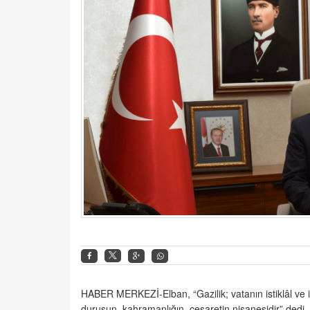
HABER MERKEZİ-Elban, “Gazilik; vatanın istiklâl ve ist
duruşun, kahramanlığın, cesaretin nişanesidir” dedi.