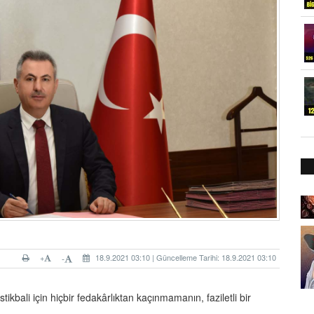
+
18.9.2021 03:10 | Güncelleme Tarihi: 18.9.2021 03:10
-
ikbali için hiçbir fedakârlıktan kaçınmamanın, faziletli bir