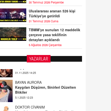
30 Temmuz 2026 Perşembe
Uluslararası aranan 526 kişi
Türkiye'ye getirildi
31 Temmuz 2026 Cuma
TBMM'ye sunulan 12 maddelik
çerçeve yasa teklifinin
detayları açıklandı
5 Ağustos 2026 Çarşamba
YAZARLAR
BAYAN AURORA
Kaygıları Düşüren, Sinirleri Düzelten
Bitkiler
5.1.2025 12:23
DOKTOR CİVANIM
Mastürbasyon ve Tatmin: Bir Keşif
Yolculuğu