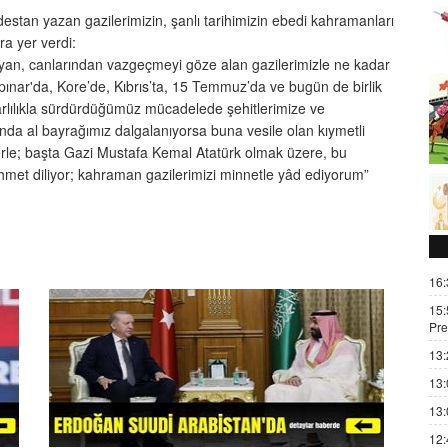
 destan yazan gazilerimizin, şanlı tarihimizin ebedi kahramanları
ra yer verdi:
ayan, canlarından vazgeçmeyi göze alan gazilerimizle ne kadar
pınar'da, Kore’de, Kıbrıs’ta, 15 Temmuz’da ve bugün de birlik
rlılıkla sürdürdüğümüz mücadelede şehitlerimize ve
nda al bayrağımız dalgalanıyorsa buna vesile olan kıymetli
lerle; başta Gazi Mustafa Kemal Atatürk olmak üzere, bu
rahmet diliyor; kahraman gazilerimizi minnetle yâd ediyorum”
16:
15:
Pre
13:
13:
13:
12: