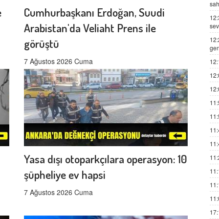
sah
e
Cumhurbaşkanı Erdoğan, Suudi
12:
Arabistan'da Veliaht Prens ile
sev
12:
görüştü
gen
7 Ağustos 2026 Cuma
12:
12:
12:
11:
11:
11:
11:
Yasa dışı otoparkçılara operasyon: 10
11:
11:
şüpheliye ev hapsi
11:
7 Ağustos 2026 Cuma
11:
17: