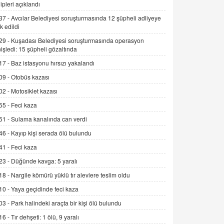
ipleri açıklandı
Kış Ayları Geldi, Hangi Önlemler
Alınmalı?
37 -
Avcılar Belediyesi soruşturmasında 12 şüpheli adliyeye
k edildi
9.12.2025 10:11
29 -
Kuşadası Belediyesi soruşturmasında operasyon
İNCİ GÜL AKÖL
işledi: 15 şüpheli gözaltında
Trump Keşke Adana'yı da Ziyaret Etse...
17 -
Baz istasyonu hırsızı yakalandı
06.07.2026 13:00
09 -
Otobüs kazası
02 -
Motosiklet kazası
ADEM AKÖL
55 -
Feci kaza
Esed Destekçilerinin Yüzüne Vurulan
Şamar: Sednaya
51 -
Sulama kanalında can verdi
11.12.2024 12:30
46 -
Kayıp kişi serada ölü bulundu
DR. EKREM ASLAN
41 -
Feci kaza
Gerçek Ne, Algı Ne? "Beraber
23 -
Düğünde kavga: 5 yaralı
Yürüyoruz" Cümlesinin Peşinden
18 -
Nargile kömürü yüklü tır alevlere teslim oldu
19.07.2025 12:45
10 -
Yaya geçidinde feci kaza
GÖNÜL MENEKŞE
03 -
Park halindeki araçta bir kişi ölü bulundu
Şifacının Yolu
16 -
Tır dehşeti: 1 ölü, 9 yaralı
04.11.2025 12:56