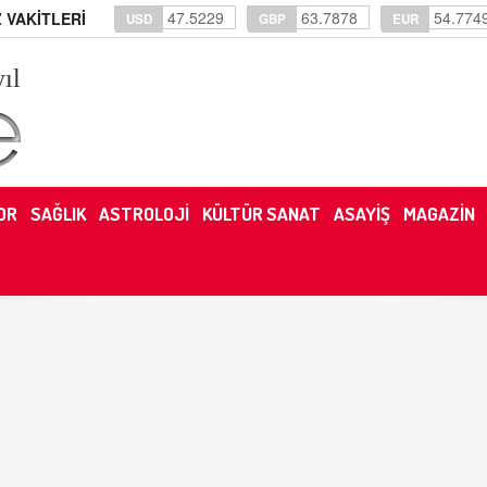
47.5229
63.7878
54.774
 VAKİTLERİ
USD
GBP
EUR
yıl
OR
SAĞLIK
ASTROLOJİ
KÜLTÜR SANAT
ASAYİŞ
MAGAZİN