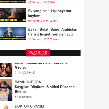
28 Temmuz 2026 Salı
Ev yangını: 1 kişi hayatını
kaybetti
24 Temmuz 2026 Cuma
Bakan Bolat: Suudi Arabistan
transit ticareti yeniden açtı
24 Temmuz 2026 Cuma
YAZARLAR
BAYAN AURORA
Kaygıları Düşüren, Sinirleri Düzelten
Bitkiler
5.1.2025 12:23
DOKTOR CİVANIM
Mastürbasyon ve Tatmin: Bir Keşif
Yolculuğu
13.11.2024 22:51