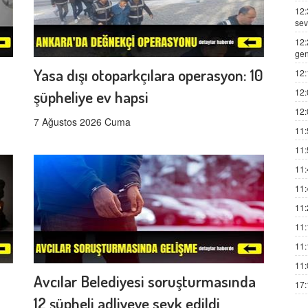
12:
sev
12:
gen
Yasa dışı otoparkçılara operasyon: 10
12:
12:
şüpheliye ev hapsi
12:
7 Ağustos 2026 Cuma
11:
11:
11:
11:
11:
11:
11:
11:
Avcılar Belediyesi soruşturmasında
17:
12 şüpheli adliyeye sevk edildi