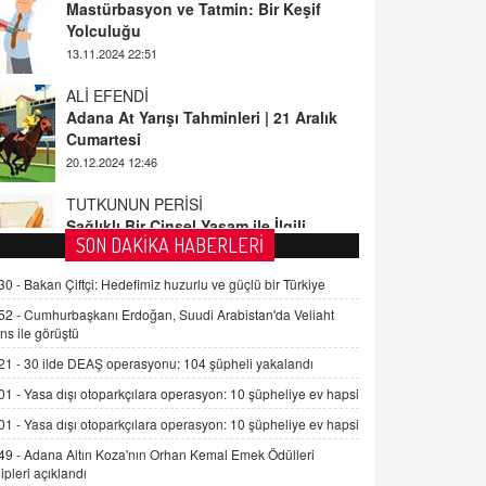
ALİ EFENDİ
Adana At Yarışı Tahminleri | 21 Aralık
Cumartesi
20.12.2024 12:46
TUTKUNUN PERİSİ
Sağlıklı Bir Cinsel Yaşam ile İlgili
Bilinmesi Gerekenler
08.11.2024 13:16
FARUK ÖNALAN
SON DAKİKA HABERLERİ
Tezkere Onaylanmasaydı…
30 -
Bakan Çiftçi: Hedefimiz huzurlu ve güçlü bir Türkiye
2 Kasım 2021 Salı 00:11
52 -
Cumhurbaşkanı Erdoğan, Suudi Arabistan'da Veliaht
ns ile görüştü
AV. DOĞAN CAN DOĞAN
21 -
30 ilde DEAŞ operasyonu: 104 şüpheli yakalandı
Kişisel verilerin korunması ve dijital
hukukun gelişimi
01 -
Yasa dışı otoparkçılara operasyon: 10 şüpheliye ev hapsi
15.09.2025 16:17
01 -
Yasa dışı otoparkçılara operasyon: 10 şüpheliye ev hapsi
49 -
Adana Altın Koza'nın Orhan Kemal Emek Ödülleri
SEHER EREK
ipleri açıklandı
Kış Ayları Geldi, Hangi Önlemler