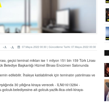
+
07.Mayıs.2022 00:30 | Güncelleme Tarihi: 07.Mayıs.2022 00:30
-
rası, geçici teminat miktarı ise 1 milyon 151 bin 159 Türk Lirası
ölcük Belediye Başkanlığı Hizmet Binası Encümen Salonunda
n edilebilir. İhaleye katılabilmek için teminatın yatırılması ve
rşılığında 30 yıllığına kiraya verecek - ILN01613284 -
s-golcuk-belediyesine-ait-golcuk-yazlik-ilica-oteli-kiraya-