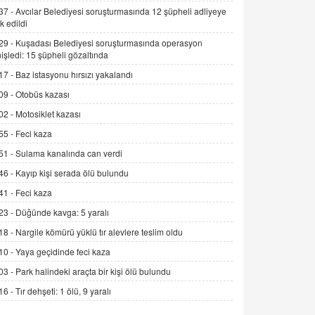
Alınmalı?
37 -
Avcılar Belediyesi soruşturmasında 12 şüpheli adliyeye
k edildi
9.12.2025 10:11
29 -
Kuşadası Belediyesi soruşturmasında operasyon
İNCİ GÜL AKÖL
işledi: 15 şüpheli gözaltında
Trump Keşke Adana'yı da Ziyaret Etse...
17 -
Baz istasyonu hırsızı yakalandı
06.07.2026 13:00
09 -
Otobüs kazası
02 -
Motosiklet kazası
ADEM AKÖL
55 -
Feci kaza
Esed Destekçilerinin Yüzüne Vurulan
Şamar: Sednaya
51 -
Sulama kanalında can verdi
11.12.2024 12:30
46 -
Kayıp kişi serada ölü bulundu
DR. EKREM ASLAN
41 -
Feci kaza
Gerçek Ne, Algı Ne? "Beraber
23 -
Düğünde kavga: 5 yaralı
Yürüyoruz" Cümlesinin Peşinden
18 -
Nargile kömürü yüklü tır alevlere teslim oldu
19.07.2025 12:45
10 -
Yaya geçidinde feci kaza
GÖNÜL MENEKŞE
03 -
Park halindeki araçta bir kişi ölü bulundu
Şifacının Yolu
16 -
Tır dehşeti: 1 ölü, 9 yaralı
04.11.2025 12:56