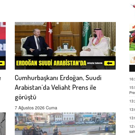
e
Cumhurbaşkanı Erdoğan, Suudi
16:
Arabistan'da Veliaht Prens ile
15:
Pre
görüştü
13:
7 Ağustos 2026 Cuma
13:
13:
12:
sah