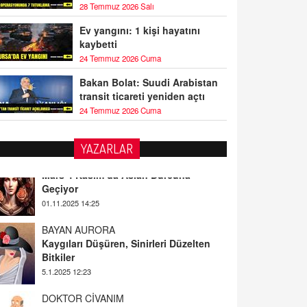
28 Temmuz 2026 Salı
Ev yangını: 1 kişi hayatını
kaybetti
24 Temmuz 2026 Cuma
Bakan Bolat: Suudi Arabistan
transit ticareti yeniden açtı
24 Temmuz 2026 Cuma
YAZARLAR
BAYAN AURORA
Kaygıları Düşüren, Sinirleri Düzelten
Bitkiler
5.1.2025 12:23
DOKTOR CİVANIM
Mastürbasyon ve Tatmin: Bir Keşif
Yolculuğu
13.11.2024 22:51