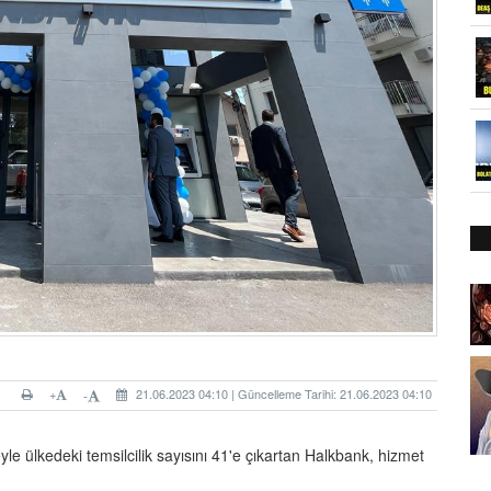
+
21.06.2023 04:10 | Güncelleme Tarihi: 21.06.2023 04:10
-
e ülkedeki temsilcilik sayısını 41'e çıkartan Halkbank, hizmet