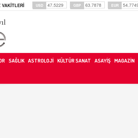
47.5229
63.7878
54.774
 VAKİTLERİ
USD
GBP
EUR
yıl
OR
SAĞLIK
ASTROLOJİ
KÜLTÜR SANAT
ASAYİŞ
MAGAZİN