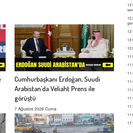
12:
sev
12:
gen
12:
12:
12:
11:
11:
11:
e
Cumhurbaşkanı Erdoğan, Suudi
11:
Arabistan'da Veliaht Prens ile
11:
görüştü
11:
11:
7 Ağustos 2026 Cuma
11:
17: