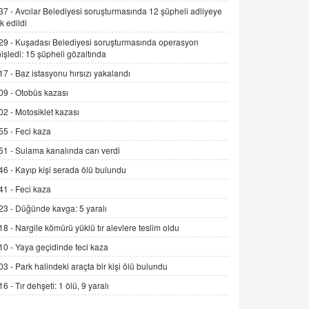
Alınmalı?
37 -
Avcılar Belediyesi soruşturmasında 12 şüpheli adliyeye
k edildi
9.12.2025 10:11
29 -
Kuşadası Belediyesi soruşturmasında operasyon
İNCİ GÜL AKÖL
işledi: 15 şüpheli gözaltında
Trump Keşke Adana'yı da Ziyaret Etse...
17 -
Baz istasyonu hırsızı yakalandı
06.07.2026 13:00
09 -
Otobüs kazası
02 -
Motosiklet kazası
ADEM AKÖL
55 -
Feci kaza
Esed Destekçilerinin Yüzüne Vurulan
Şamar: Sednaya
51 -
Sulama kanalında can verdi
11.12.2024 12:30
46 -
Kayıp kişi serada ölü bulundu
DR. EKREM ASLAN
41 -
Feci kaza
Gerçek Ne, Algı Ne? "Beraber
23 -
Düğünde kavga: 5 yaralı
Yürüyoruz" Cümlesinin Peşinden
18 -
Nargile kömürü yüklü tır alevlere teslim oldu
19.07.2025 12:45
10 -
Yaya geçidinde feci kaza
GÖNÜL MENEKŞE
03 -
Park halindeki araçta bir kişi ölü bulundu
Şifacının Yolu
16 -
Tır dehşeti: 1 ölü, 9 yaralı
04.11.2025 12:56