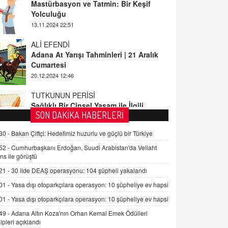
ALİ EFENDİ
Adana At Yarışı Tahminleri | 21 Aralık
Cumartesi
20.12.2024 12:46
TUTKUNUN PERİSİ
Sağlıklı Bir Cinsel Yaşam ile İlgili
Bilinmesi Gerekenler
08.11.2024 13:16
FARUK ÖNALAN
SON DAKİKA HABERLERİ
Tezkere Onaylanmasaydı…
30 -
Bakan Çiftçi: Hedefimiz huzurlu ve güçlü bir Türkiye
2 Kasım 2021 Salı 00:11
52 -
Cumhurbaşkanı Erdoğan, Suudi Arabistan'da Veliaht
ns ile görüştü
AV. DOĞAN CAN DOĞAN
21 -
30 ilde DEAŞ operasyonu: 104 şüpheli yakalandı
Kişisel verilerin korunması ve dijital
hukukun gelişimi
01 -
Yasa dışı otoparkçılara operasyon: 10 şüpheliye ev hapsi
15.09.2025 16:17
01 -
Yasa dışı otoparkçılara operasyon: 10 şüpheliye ev hapsi
49 -
Adana Altın Koza'nın Orhan Kemal Emek Ödülleri
SEHER EREK
ipleri açıklandı
Kış Ayları Geldi, Hangi Önlemler