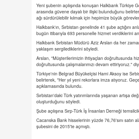
Yeni şubenin açılışında konuşan Halkbank Türkiye G
arasında güvene dayalı bir ilişki bulunduğunu belirter
ağı sürdürülebilir kılmak için hepimize büyük görevle
Halkbank'ın, Sırbistan genelinde 41 şube açtığını anl
bugün itibarıyla 693 personelle hizmet verdiklerini anl
Halkbank Sırbistan Müdürü Aziz Arslan da her zaman in
yaklaşım sergilediklerini söyledi.
Arslan, "Müşterilerimizin ihtiyaçları doğrultusunda h
doğrultusunda çalışmalarımızı devam ettiriyoruz." di
Türkiye'nin Belgrad Büyükelçisi Hami Aksoy ise Sırbist
belirterek, "Her yıl yeni rekorlara imza atıyoruz. Geçe
açıklamasında bulundu.
Sırbistan'daki Türk yatırımlarında yaşanan artışa de
oluşturduğunu söyledi.
Şube açılışına Sırp-Türk İş İnsanları Derneği temsilci
Cacanska Bank hisselerinin yüzde 76,76'sını satın al
şubesini de 2015'te açmıştı.