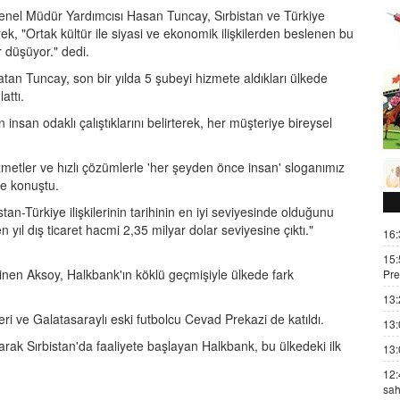
enel Müdür Yardımcısı Hasan Tuncay, Sırbistan ve Türkiye
ek, "Ortak kültür ile siyasi ve ekonomik ilişkilerden beslenen bu
r düşüyor." dedi.
atan Tuncay, son bir yılda 5 şubeyi hizmete aldıkları ülkede
attı.
san odaklı çalıştıklarını belirterek, her müşteriye bireysel
izmetler ve hızlı çözümlerle 'her şeyden önce insan' sloganımız
ye konuştu.
an-Türkiye ilişkilerinin tarihinin en iyi seviyesinde olduğunu
n yıl dış ticaret hacmi 2,35 milyar dolar seviyesine çıktı."
16:
15:
ğinen Aksoy, Halkbank'ın köklü geçmişiyle ülkede fark
Pre
13:
leri ve Galatasaraylı eski futbolcu Cevad Prekazi de katıldı.
13:
arak Sırbistan'da faaliyete başlayan Halkbank, bu ülkedeki ilk
13:
12:
sah