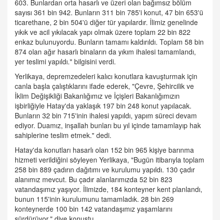
603. Bunlardan orta hasarlı ve üzeri olan bağımsız bölüm
sayısı 361 bin 942. Bunların 311 bin 785'i konut, 47 bin 653'ü
ticarethane, 2 bin 504'ü diğer tür yapılardır. İlimiz genelinde
yıkık ve acil yıkılacak yapı olmak üzere toplam 22 bin 822
enkaz bulunuyordu. Bunların tamamı kaldırıldı. Toplam 58 bin
874 olan ağır hasarlı binaların da yıkım ihalesi tamamlandı,
yer teslimi yapıldı." bilgisini verdi.
Yerlikaya, depremzedeleri kalıcı konutlara kavuşturmak için
canla başla çalıştıklarını ifade ederek, "Çevre, Şehircilik ve
İklim Değişikliği Bakanlığımız ve İçişleri Bakanlığımızın
işbirliğiyle Hatay'da yaklaşık 197 bin 248 konut yapılacak.
Bunların 32 bin 715'inin ihalesi yapıldı, yapım süreci devam
ediyor. Duamız, inşallah bunları bu yıl içinde tamamlayıp hak
sahiplerine teslim etmek." dedi.
Hatay'da konutları hasarlı olan 152 bin 965 kişiye barınma
hizmeti verildiğini söyleyen Yerlikaya, "Bugün itibarıyla toplam
258 bin 889 çadırın dağıtımı ve kurulumu yapıldı. 130 çadır
alanımız mevcut. Bu çadır alanlarımızda 52 bin 823
vatandaşımız yaşıyor. İlimizde, 184 konteyner kent planlandı,
bunun 115'inin kurulumunu tamamladık. 28 bin 269
konteynerde 100 bin 142 vatandaşımız yaşamlarını
sürdürüyor." diye konuştu.