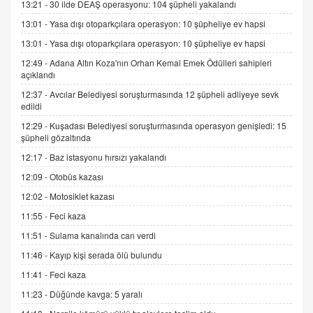
13:21 -
30 ilde DEAŞ operasyonu: 104 şüpheli yakalandı
Kış Ayları Geldi, Hangi Önlemler Alınmalı?
13:01 -
Yasa dışı otoparkçılara operasyon: 10 şüpheliye ev hapsi
9.12.2025 10:11
13:01 -
Yasa dışı otoparkçılara operasyon: 10 şüpheliye ev hapsi
12:49 -
Adana Altın Koza'nın Orhan Kemal Emek Ödülleri sahipleri
İNCİ GÜL AKÖL
açıklandı
Trump Keşke Adana'yı da Ziyaret Etse...
06.07.2026 13:00
12:37 -
Avcılar Belediyesi soruşturmasında 12 şüpheli adliyeye sevk
edildi
12:29 -
Kuşadası Belediyesi soruşturmasında operasyon genişledi: 15
ADEM AKÖL
şüpheli gözaltında
Esed Destekçilerinin Yüzüne Vurulan Şamar:
12:17 -
Baz istasyonu hırsızı yakalandı
Sednaya
12:09 -
Otobüs kazası
11.12.2024 12:30
12:02 -
Motosiklet kazası
DR. EKREM ASLAN
11:55 -
Feci kaza
Gerçek Ne, Algı Ne? "Beraber Yürüyoruz"
Cümlesinin Peşinden
11:51 -
Sulama kanalında can verdi
19.07.2025 12:45
11:46 -
Kayıp kişi serada ölü bulundu
GÖNÜL MENEKŞE
11:41 -
Feci kaza
Şifacının Yolu
11:23 -
Düğünde kavga: 5 yaralı
04.11.2025 12:56