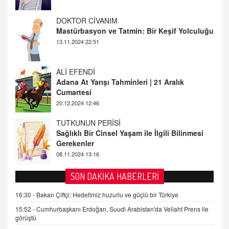
ALİ EFENDİ
Adana At Yarışı Tahminleri | 21 Aralık
Cumartesi
20.12.2024 12:46
TUTKUNUN PERİSİ
Sağlıklı Bir Cinsel Yaşam ile İlgili Bilinmesi
Gerekenler
08.11.2024 13:16
FARUK ÖNALAN
Tezkere Onaylanmasaydı…
2 Kasım 2021 Salı 00:11
AV. DOĞAN CAN DOĞAN
SON DAKİKA HABERLERİ
Kişisel verilerin korunması ve dijital hukukun
gelişimi
16:30 -
Bakan Çiftçi: Hedefimiz huzurlu ve güçlü bir Türkiye
15.09.2025 16:17
15:52 -
Cumhurbaşkanı Erdoğan, Suudi Arabistan'da Veliaht Prens ile
görüştü
SEHER EREK