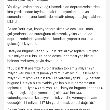
Yerlikaya, evleri orta ve ağır hasarlı olan depremzedelerden
kira yardımından faydalanmak istemeyenleri, bu ayın
sonunda konteyner kentlerde misafir etmeye başlayacaklarını
bildirdi.
Bakan Yerlikaya, konteynerlere klima ve ocak kurulması
çalışmalarının da sürdüğünü aktararak, yakın zamanda
depremzedelerin yemeklerini kendileri yapabilir duruma
geleceğini kaydetti.
Hatay'da bugüne kadar 370 bin 782 aileye toplam 3 milyar
707 milyon 820 bin lira hane destek ödemesi yapıldığını
belirten Yerlikaya, şöyle devam etti:
"186 bin 316 ailemize 15 bin liradan toplam 2 milyar 794
milyon 740 bin lira taşınma yardımı, 142 bin 430 ailemize 1
milyar 25 milyon 211 bin lira kira yardımı yapıldı. 6 Şubat'tan
bugüne Hatay'a bu minvalde yapılan bütün harcamaların
toplamı 10 milyar 439 milyon lira. Hatay'da bugüne kadar 114
milyonu aşkın öğün yemek dağıtıldı. 442 bin 644
vatandaşımıza psikososyal destek verdik, vermeye devam
edeceğiz. 41 milyon 147 bin yardım malzemesi dağıtıldı."
Bakan Yerlikaya, devlet ve milletin el ele vererek asrın