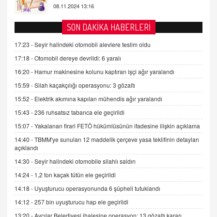
AV. DOĞAN CAN DOĞAN
SON DAKİKA HABERLERİ
Kişisel verilerin korunması ve dijital hukukun
gelişimi
17:23 -
Seyir halindeki otomobil alevlere teslim oldu
15.09.2025 16:17
17:18 -
Otomobil dereye devrildi: 6 yaralı
16:20 -
Hamur makinesine kolunu kaptıran işçi ağır yaralandı
SEHER EREK
Kış Ayları Geldi, Hangi Önlemler Alınmalı?
15:59 -
Silah kaçakçılığı operasyonu: 3 gözaltı
9.12.2025 10:11
15:52 -
Elektrik akımına kapılan mühendis ağır yaralandı
15:43 -
236 ruhsatsız tabanca ele geçirildi
İNCİ GÜL AKÖL
15:07 -
Yakalanan firari FETÖ hükümlüsünün ifadesine ilişkin açıklama
Trump Keşke Adana'yı da Ziyaret Etse...
14:40 -
TBMM'ye sunulan 12 maddelik çerçeve yasa teklifinin detayları
06.07.2026 13:00
açıklandı
14:30 -
Seyir halindeki otomobile silahlı saldırı
ADEM AKÖL
14:24 -
1,2 ton kaçak tütün ele geçirildi
Esed Destekçilerinin Yüzüne Vurulan Şamar:
14:18 -
Uyuşturucu operasyonunda 6 şüpheli tutuklandı
Sednaya
11.12.2024 12:30
14:12 -
257 bin uyuşturucu hap ele geçirildi
13:20 -
Avcılar Belediyesi ihalesine operasyon: 13 gözaltı kararı