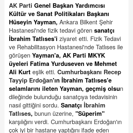
AK Parti
Genel Başkan Yardımcısı
Kültür ve Sanat Politikaları Başkanı
Hüseyin Yayman,
Ankara Bilkent Şehir
Hastanesi'nde fizik tedavi gören
sanatçı
İbrahim Tatlıses'i
ziyaret etti.
Fizik Tedavi
ve Rehabilitasyon Hastanesi'nde Tatlıses ile
görüşen
Yayman'a, AK Parti MKYK
üyeleri Fatima Yurduseven ve Mehmet
Ali Kurt
eşlik etti.
Cumhurbaşkanı Recep
Tayyip Erdoğan
'ın İbrahim Tatlıses'e
selamlarını ileten Yayman, geçmiş olsu
n
dileğinde bulunduğu sanatçıya tedavisinin
nasıl gittiğini sordu.
Sanatçı
İbrahim
Tatlıses
,
bunun üzerine,
"Süperim"
karşılığını verdi. Cumhurbaşkanı Erdoğan'ın
çok iyi bir hastane yaptığını ifade eden