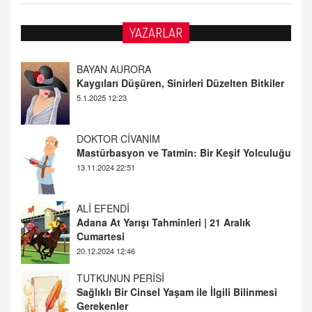
YAZARLAR
DOKTOR CİVANIM
Mastürbasyon ve Tatmin: Bir Keşif Yolculuğu
13.11.2024 22:51
ALİ EFENDİ
Adana At Yarışı Tahminleri | 21 Aralık
Cumartesi
20.12.2024 12:46
TUTKUNUN PERİSİ
Sağlıklı Bir Cinsel Yaşam ile İlgili Bilinmesi
Gerekenler
08.11.2024 13:16
FARUK ÖNALAN
Tezkere Onaylanmasaydı…
2 Kasım 2021 Salı 00:11