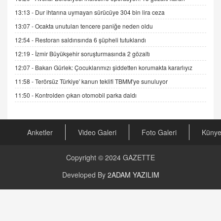
DR. EKREM ASLAN
Gerçek Ne, Algı Ne? "Beraber Yürüyoruz"
13:13 -
Dur ihtarına uymayan sürücüye 304 bin lira ceza
Cümlesinin Peşinden
13:07 -
Ocakta unutulan tencere paniğe neden oldu
19.07.2025 12:45
12:54 -
Restoran saldırısında 6 şüpheli tutuklandı
GÖNÜL MENEKŞE
12:19 -
İzmir Büyükşehir soruşturmasında 2 gözaltı
Şifacının Yolu
12:07 -
Bakan Gürlek: Çocuklarımızı şiddetten korumakta kararlıyız
04.11.2025 12:56
11:58 -
Terörsüz Türkiye' kanun teklifi TBMM'ye sunuluyor
11:50 -
Kontrolden çıkan otomobil parka daldı
AV. RÜMEYSA ÖZKALE
Kira Uyuşmazlıklarında Dava Açmadan Önce
Arabulucuya Başvuru Şartı
23.09.2023 16:30
Anketler
Video Galeri
Foto Galeri
Küny
CAN UĞURATEŞ
Copyright © 2024
GAZETTE
Değişen yapısıyla Suriye
16.12.2024 14:16
Developed By
2ADAM YAZILIM
GÜNLÜK BURÇ YORUMU
Günlük Burç Yorumu | 22 Kasım 2024: Koç,
Boğa, İkizler ve Daha Fazlası!