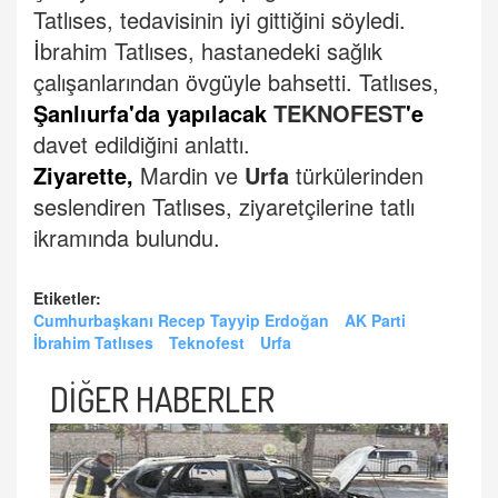
Tatlıses, tedavisinin iyi gittiğini söyledi.
İbrahim Tatlıses, hastanedeki sağlık
çalışanlarından övgüyle bahsetti.
Tatlıses,
Şanlıurfa'da yapılacak
TEKNOFEST
'e
davet edildiğini anlattı.
Ziyarette,
Mardin ve
Urfa
türkülerinden
seslendiren Tatlıses, ziyaretçilerine tatlı
ikramında bulundu.
Etiketler:
Cumhurbaşkanı Recep Tayyip Erdoğan
AK Parti
İbrahim Tatlıses
Teknofest
Urfa
DİĞER HABERLER