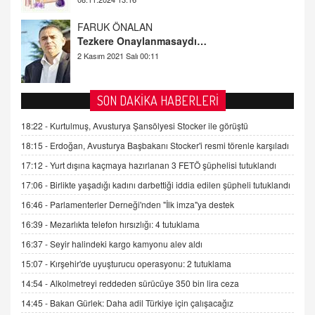
AV. DOĞAN CAN DOĞAN
Kişisel verilerin korunması ve dijital hukukun
gelişimi
15.09.2025 16:17
SEHER EREK
SON DAKİKA HABERLERİ
Kış Ayları Geldi, Hangi Önlemler Alınmalı?
18:22 -
Kurtulmuş, Avusturya Şansölyesi Stocker ile görüştü
9.12.2025 10:11
18:15 -
Erdoğan, Avusturya Başbakanı Stocker'i resmi törenle karşıladı
17:12 -
Yurt dışına kaçmaya hazırlanan 3 FETÖ şüphelisi tutuklandı
İNCİ GÜL AKÖL
Trump Keşke Adana'yı da Ziyaret Etse...
17:06 -
Birlikte yaşadığı kadını darbettiği iddia edilen şüpheli tutuklandı
06.07.2026 13:00
16:46 -
Parlamenterler Derneği'nden "İlk imza"ya destek
16:39 -
Mezarlıkta telefon hırsızlığı: 4 tutuklama
ADEM AKÖL
16:37 -
Seyir halindeki kargo kamyonu alev aldı
Esed Destekçilerinin Yüzüne Vurulan Şamar:
15:07 -
Kırşehir'de uyuşturucu operasyonu: 2 tutuklama
Sednaya
11.12.2024 12:30
14:54 -
Alkolmetreyi reddeden sürücüye 350 bin lira ceza
14:45 -
Bakan Gürlek: Daha adil Türkiye için çalışacağız
DR. EKREM ASLAN