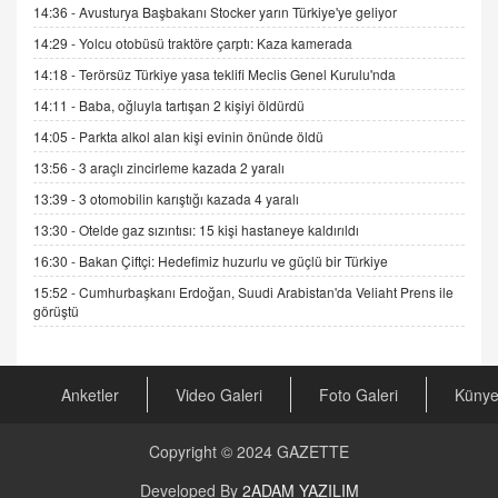
Gerçek Ne, Algı Ne? "Beraber Yürüyoruz"
14:36 -
Avusturya Başbakanı Stocker yarın Türkiye'ye geliyor
Cümlesinin Peşinden
14:29 -
Yolcu otobüsü traktöre çarptı: Kaza kamerada
19.07.2025 12:45
14:18 -
Terörsüz Türkiye yasa teklifi Meclis Genel Kurulu'nda
GÖNÜL MENEKŞE
14:11 -
Baba, oğluyla tartışan 2 kişiyi öldürdü
Şifacının Yolu
14:05 -
Parkta alkol alan kişi evinin önünde öldü
04.11.2025 12:56
13:56 -
3 araçlı zincirleme kazada 2 yaralı
13:39 -
3 otomobilin karıştığı kazada 4 yaralı
AV. RÜMEYSA ÖZKALE
13:30 -
Otelde gaz sızıntısı: 15 kişi hastaneye kaldırıldı
Kira Uyuşmazlıklarında Dava Açmadan Önce
Arabulucuya Başvuru Şartı
16:30 -
Bakan Çiftçi: Hedefimiz huzurlu ve güçlü bir Türkiye
23.09.2023 16:30
15:52 -
Cumhurbaşkanı Erdoğan, Suudi Arabistan'da Veliaht Prens ile
görüştü
CAN UĞURATEŞ
Değişen yapısıyla Suriye
16.12.2024 14:16
Anketler
Video Galeri
Foto Galeri
Küny
GÜNLÜK BURÇ YORUMU
Copyright © 2024
GAZETTE
Günlük Burç Yorumu | 22 Kasım 2024: Koç,
Boğa, İkizler ve Daha Fazlası!
Developed By
2ADAM YAZILIM