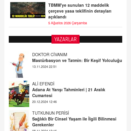
TBMM'ye sunulan 12 maddelik
çerçeve yasa teklifinin detayları
açıklandı
5 Ağustos 2026 Çarşamba
YAZARLAR
ALİ EFENDİ
Adana At Yarışı Tahminleri | 21 Aralık
Cumartesi
20.12.2024 12:46
TUTKUNUN PERİSİ
Sağlıklı Bir Cinsel Yaşam ile İlgili Bilinmesi
Gerekenler
08.11.2024 13:16
FARUK ÖNALAN
Tezkere Onaylanmasaydı…
2 Kasım 2021 Salı 00:11