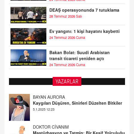
DEAŞ operasyonunda 7 tutuklama
28 Temmuz 2026 Salı
Ev yangını: 1 kişi hayatını kaybetti
24 Temmuz 2026 Cuma
Bakan Bolat: Suudi Arabistan
transit ticareti yeniden açtı
24 Temmuz 2026 Cuma
YAZARLAR
DOKTOR CİVANIM
Mastürbasyon ve Tatmin: Bir Keşif Yolculuğu
13.11.2024 22:51
ALİ EFENDİ
Adana At Yarışı Tahminleri | 21 Aralık