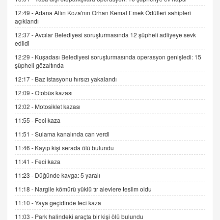
12:49 -
Adana Altın Koza'nın Orhan Kemal Emek Ödülleri sahipleri
İNCİ GÜL AKÖL
açıklandı
Trump Keşke Adana'yı da Ziyaret Etse...
06.07.2026 13:00
12:37 -
Avcılar Belediyesi soruşturmasında 12 şüpheli adliyeye sevk
edildi
12:29 -
Kuşadası Belediyesi soruşturmasında operasyon genişledi: 15
ADEM AKÖL
şüpheli gözaltında
Esed Destekçilerinin Yüzüne Vurulan Şamar:
12:17 -
Baz istasyonu hırsızı yakalandı
Sednaya
12:09 -
Otobüs kazası
11.12.2024 12:30
12:02 -
Motosiklet kazası
DR. EKREM ASLAN
11:55 -
Feci kaza
Gerçek Ne, Algı Ne? "Beraber Yürüyoruz"
Cümlesinin Peşinden
11:51 -
Sulama kanalında can verdi
19.07.2025 12:45
11:46 -
Kayıp kişi serada ölü bulundu
GÖNÜL MENEKŞE
11:41 -
Feci kaza
Şifacının Yolu
11:23 -
Düğünde kavga: 5 yaralı
04.11.2025 12:56
11:18 -
Nargile kömürü yüklü tır alevlere teslim oldu
11:10 -
Yaya geçidinde feci kaza
AV. RÜMEYSA ÖZKALE
11:03 -
Park halindeki araçta bir kişi ölü bulundu