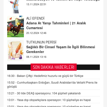
Cumartesi
20.12.2024 12:46
TUTKUNUN PERİSİ
Sağlıklı Bir Cinsel Yaşam ile İlgili Bilinmesi
Gerekenler
08.11.2024 13:16
FARUK ÖNALAN
Tezkere Onaylanmasaydı…
2 Kasım 2021 Salı 00:11
AV. DOĞAN CAN DOĞAN
SON DAKİKA HABERLERİ
Kişisel verilerin korunması ve dijital hukukun
gelişimi
16:30 -
Bakan Çiftçi: Hedefimiz huzurlu ve güçlü bir Türkiye
15.09.2025 16:17
15:52 -
Cumhurbaşkanı Erdoğan, Suudi Arabistan'da Veliaht Prens ile
görüştü
SEHER EREK
13:21 -
30 ilde DEAŞ operasyonu: 104 şüpheli yakalandı
Kış Ayları Geldi, Hangi Önlemler Alınmalı?
13:01 -
Yasa dışı otoparkçılara operasyon: 10 şüpheliye ev hapsi
9.12.2025 10:11
13:01 -
Yasa dışı otoparkçılara operasyon: 10 şüpheliye ev hapsi