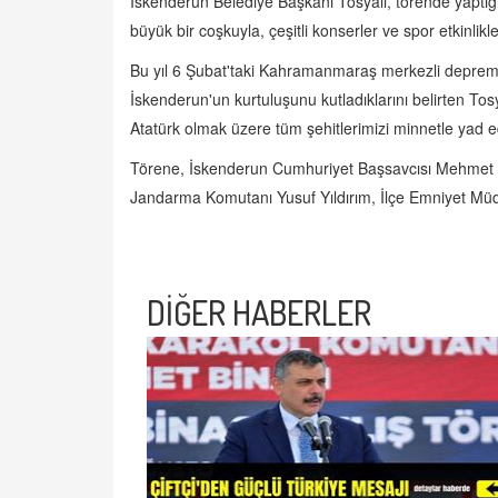
İskenderun Belediye Başkanı Tosyalı, törende yapt
büyük bir coşkuyla, çeşitli konserler ve spor etkinlikle
Bu yıl 6 Şubat'taki Kahramanmaraş merkezli deprem
İskenderun'un kurtuluşunu kutladıklarını belirten To
Atatürk olmak üzere tüm şehitlerimizi minnetle yad e
Törene, İskenderun Cumhuriyet Başsavcısı Mehmet Em
Jandarma Komutanı Yusuf Yıldırım, İlçe Emniyet Müdü
DİĞER HABERLER