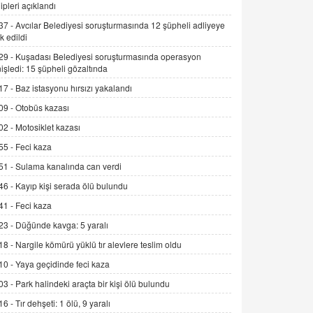
ipleri açıklandı
Kış Ayları Geldi, Hangi Önlemler
Alınmalı?
37 -
Avcılar Belediyesi soruşturmasında 12 şüpheli adliyeye
k edildi
9.12.2025 10:11
29 -
Kuşadası Belediyesi soruşturmasında operasyon
İNCİ GÜL AKÖL
işledi: 15 şüpheli gözaltında
Trump Keşke Adana'yı da Ziyaret Etse...
17 -
Baz istasyonu hırsızı yakalandı
06.07.2026 13:00
09 -
Otobüs kazası
02 -
Motosiklet kazası
ADEM AKÖL
55 -
Feci kaza
Esed Destekçilerinin Yüzüne Vurulan
Şamar: Sednaya
51 -
Sulama kanalında can verdi
11.12.2024 12:30
46 -
Kayıp kişi serada ölü bulundu
DR. EKREM ASLAN
41 -
Feci kaza
Gerçek Ne, Algı Ne? "Beraber
23 -
Düğünde kavga: 5 yaralı
Yürüyoruz" Cümlesinin Peşinden
18 -
Nargile kömürü yüklü tır alevlere teslim oldu
19.07.2025 12:45
10 -
Yaya geçidinde feci kaza
GÖNÜL MENEKŞE
03 -
Park halindeki araçta bir kişi ölü bulundu
Şifacının Yolu
16 -
Tır dehşeti: 1 ölü, 9 yaralı
04.11.2025 12:56