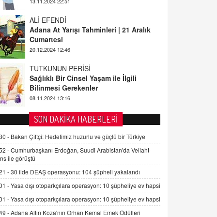
13.11.2024 22:51
ALİ EFENDİ
Adana At Yarışı Tahminleri | 21 Aralık
Cumartesi
20.12.2024 12:46
TUTKUNUN PERİSİ
Sağlıklı Bir Cinsel Yaşam ile İlgili
Bilinmesi Gerekenler
08.11.2024 13:16
FARUK ÖNALAN
SON DAKİKA HABERLERİ
Tezkere Onaylanmasaydı…
30 -
Bakan Çiftçi: Hedefimiz huzurlu ve güçlü bir Türkiye
2 Kasım 2021 Salı 00:11
52 -
Cumhurbaşkanı Erdoğan, Suudi Arabistan'da Veliaht
ns ile görüştü
AV. DOĞAN CAN DOĞAN
21 -
30 ilde DEAŞ operasyonu: 104 şüpheli yakalandı
Kişisel verilerin korunması ve dijital
hukukun gelişimi
01 -
Yasa dışı otoparkçılara operasyon: 10 şüpheliye ev hapsi
15.09.2025 16:17
01 -
Yasa dışı otoparkçılara operasyon: 10 şüpheliye ev hapsi
49 -
Adana Altın Koza'nın Orhan Kemal Emek Ödülleri
SEHER EREK