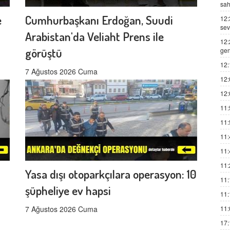
sah
e
Cumhurbaşkanı Erdoğan, Suudi
12:
sev
Arabistan'da Veliaht Prens ile
12:
görüştü
gen
12:
7 Ağustos 2026 Cuma
12:
12:
11:
11:
11:
11:
11:
Yasa dışı otoparkçılara operasyon: 10
11:
şüpheliye ev hapsi
11:
7 Ağustos 2026 Cuma
11:
17: