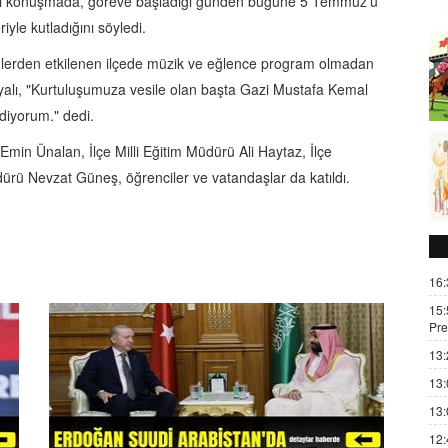
ığı konuşmada, göreve başladığı günden bugüne 5 Temmuz'u
riyle kutladığını söyledi.
lerden etkilenen ilçede müzik ve eğlence program olmadan
syalı, "Kurtuluşumuza vesile olan başta Gazi Mustafa Kemal
diyorum." dedi.
in Ünalan, İlçe Milli Eğitim Müdürü Ali Haytaz, İlçe
rü Nevzat Güneş, öğrenciler ve vatandaşlar da katıldı.
16:
15:
Pre
13:
13:
13:
12: