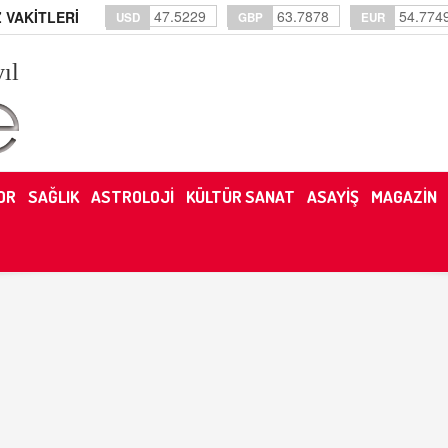
47.5229
63.7878
54.774
 VAKİTLERİ
USD
GBP
EUR
yıl
OR
SAĞLIK
ASTROLOJİ
KÜLTÜR SANAT
ASAYİŞ
MAGAZİN