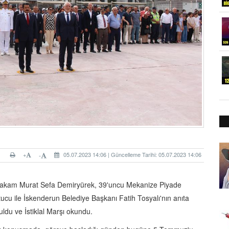
+
05.07.2023 14:06 | Güncelleme Tarihi: 05.07.2023 14:06
-
makam Murat Sefa Demiryürek, 39'uncu Mekanize Piyade
u ile İskenderun Belediye Başkanı Fatih Tosyalı'nın anıta
du ve İstiklal Marşı okundu.