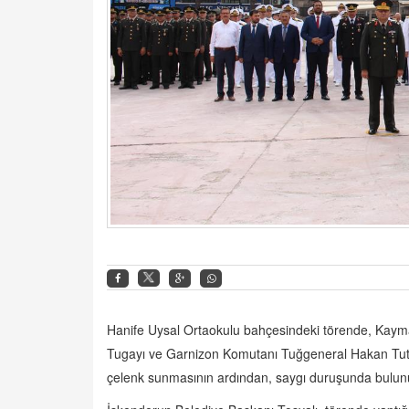
Hanife Uysal Ortaokulu bahçesindeki törende, Kay
Tugayı ve Garnizon Komutanı Tuğgeneral Hakan Tutuc
çelenk sunmasının ardından, saygı duruşunda bulunul