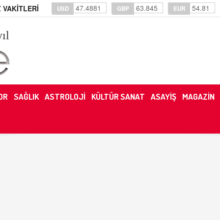
47.4881
63.845
54.81
 VAKİTLERİ
USD
GBP
EUR
yıl
OR
SAĞLIK
ASTROLOJİ
KÜLTÜR SANAT
ASAYİŞ
MAGAZİN