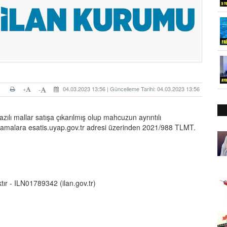
+
04.03.2023 13:56 | Güncelleme Tarihi: 04.03.2023 13:56
-
zılı mallar satışa çıkarılmış olup mahcuzun ayrıntılı
açıklamalara esatis.uyap.gov.tr adresi üzerinden 2021/988 TLMT.
tır
- ILN01789342 (ilan.gov.tr)