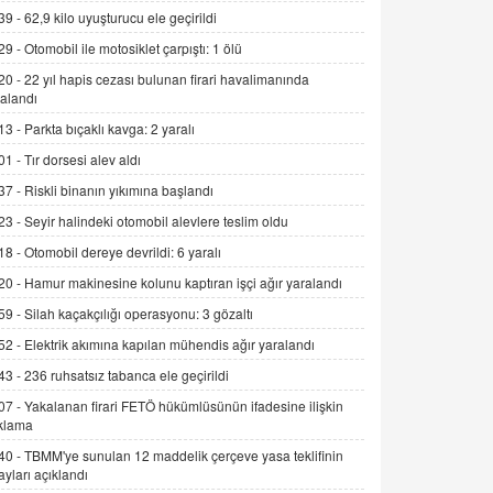
06.07.2026 13:00
39 -
62,9 kilo uyuşturucu ele geçirildi
29 -
Otomobil ile motosiklet çarpıştı: 1 ölü
20 -
22 yıl hapis cezası bulunan firari havalimanında
ADEM AKÖL
alandı
Esed Destekçilerinin Yüzüne Vurulan
Şamar: Sednaya
13 -
Parkta bıçaklı kavga: 2 yaralı
11.12.2024 12:30
01 -
Tır dorsesi alev aldı
DR. EKREM ASLAN
37 -
Riskli binanın yıkımına başlandı
Gerçek Ne, Algı Ne? "Beraber
23 -
Seyir halindeki otomobil alevlere teslim oldu
Yürüyoruz" Cümlesinin Peşinden
18 -
Otomobil dereye devrildi: 6 yaralı
19.07.2025 12:45
20 -
Hamur makinesine kolunu kaptıran işçi ağır yaralandı
GÖNÜL MENEKŞE
59 -
Silah kaçakçılığı operasyonu: 3 gözaltı
Şifacının Yolu
52 -
Elektrik akımına kapılan mühendis ağır yaralandı
04.11.2025 12:56
43 -
236 ruhsatsız tabanca ele geçirildi
07 -
Yakalanan firari FETÖ hükümlüsünün ifadesine ilişkin
AV. RÜMEYSA ÖZKALE
klama
Kira Uyuşmazlıklarında Dava Açmadan
Önce Arabulucuya Başvuru Şartı
40 -
TBMM'ye sunulan 12 maddelik çerçeve yasa teklifinin
ayları açıklandı
23.09.2023 16:30