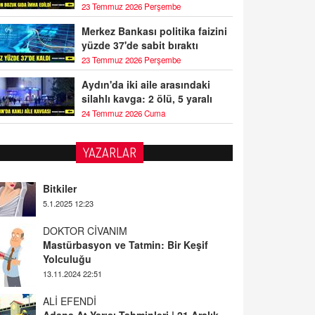
23 Temmuz 2026 Perşembe
Merkez Bankası politika faizini
yüzde 37'de sabit bıraktı
23 Temmuz 2026 Perşembe
Aydın'da iki aile arasındaki
silahlı kavga: 2 ölü, 5 yaralı
24 Temmuz 2026 Cuma
YAZARLAR
DOKTOR CİVANIM
Mastürbasyon ve Tatmin: Bir Keşif
Yolculuğu
13.11.2024 22:51
ALİ EFENDİ
Adana At Yarışı Tahminleri | 21 Aralık
Cumartesi
20.12.2024 12:46