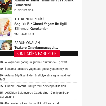
TUTKUNUN PERİSİ
Sağlıklı Bir Cinsel Yaşam ile İlgili
Bilinmesi Gerekenler
08.11.2024 13:16
FARUK ÖNALAN
Tezkere Onaylanmasaydı…
2 Kasım 2021 Salı 00:11
AV. DOĞAN CAN DOĞAN
SON DAKİKA HABERLERİ
Kişisel verilerin korunması ve dijital
hukukun gelişimi
10 -
4 Yaşındaki çocuğun şüpheli ölümünde 5 gözaltı
15.09.2025 16:17
39 -
İlaçlama faciası: 9 yaşındaki çocuk yaşamını yitirdi
20 -
Adana Büyükşehir'den üreticiye süt sağım makinesi
SEHER EREK
teği
Kış Ayları Geldi, Hangi Önlemler
Alınmalı?
05 -
Gürlek: Terörsüz Türkiye milli devlet politikasıdır
9.12.2025 10:11
35 -
ASKİ'den Bakımyurdu Caddesi'ne 17 milyon liralık
yapı yatırımı
İNCİ GÜL AKÖL
26 -
Kontrolden çıkan otomobil iki dükkana daldı
Trump Keşke Adana'yı da Ziyaret Etse...