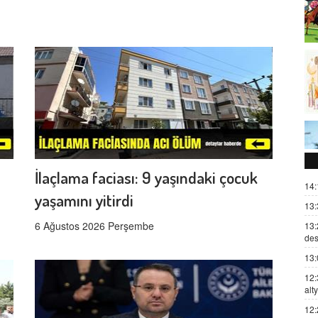
İlaçlama faciası: 9 yaşındaki çocuk
14:
yaşamını yitirdi
13:
6 Ağustos 2026 Perşembe
13:
des
13:
12:
alt
12: