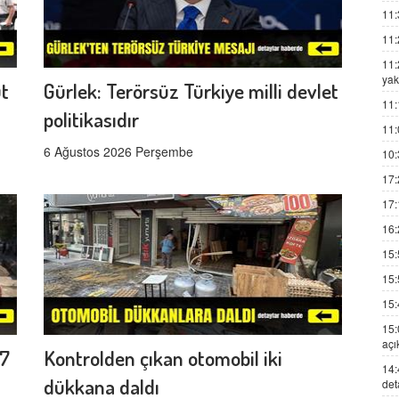
11:
11:
11:
yak
üt
Gürlek: Terörsüz Türkiye milli devlet
11:
politikasıdır
11:
6 Ağustos 2026 Perşembe
10:
17:
17:
16:
15:
15:
15:
15:
açı
17
Kontrolden çıkan otomobil iki
14:
dükkana daldı
det