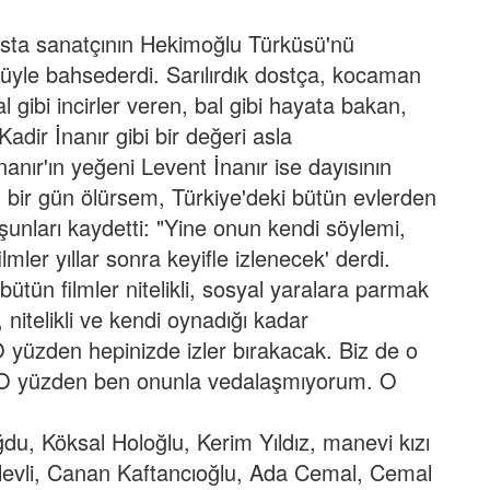
sta sanatçının Hekimoğlu Türküsü'nü
güyle bahsederdi. Sarılırdık dostça, kocaman
al gibi incirler veren, bal gibi hayata bakan,
Kadir İnanır gibi bir değeri asla
nanır'ın yeğeni Levent İnanır ise dayısının
en bir gün ölürsem, Türkiye'deki bütün evlerden
şunları kaydetti:
"Yine onun kendi söylemi,
ler yıllar sonra keyifle izlenecek' derdi.
, bütün filmler nitelikli, sosyal yaralara parmak
nitelikli ve kendi oynadığı kadar
 yüzden hepinizde izler bırakacak. Biz de o
 O yüzden ben onunla vedalaşmıyorum. O
du, Köksal Holoğlu, Kerim Yıldız, manevi kızı
Elevli, Canan Kaftancıoğlu, Ada Cemal, Cemal