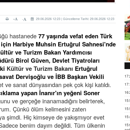
+
29.06.2026 12:23 | Güncelleme Tarihi: 29.06.2026 12:23
-
düğü hastanede
77 yaşında vefat eden Türk
için Harbiye Muhsin Ertuğrul Sahnesi'nde
ültür ve Turizm Bakan Yardımcısı
rü Birol Güven, Devlet Tiyatroları
ski
Kültür ve Turizm Bakanı
Ertuğrul
savat Dervişoğlu ve İBB Başkan Vekili
17:
et ve sanat dünyasından pek çok kişi katıldı.
17:
ıklama yapan İnanır'ın yeğeni Soner
16:
unu ve gerçeğe inanamadığını belirterek,
15:
rum. Çünkü ölüm kelimesini zaten
15:
ya şimdi. Hiç kimseye de yakışmıyor evet
15:
Sadece benim dayım değildi. Tüm ülkenin
15:
açı