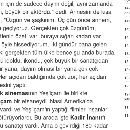
nim için de sadece dayım değil, aynı zamanda
14:
, büyük bir aktördü." dedi.
Annesini de kısa
det
ıca, "Üzgün ve şaşkınım. Üç gün önce annem,
14:
en geçiyoruz. Gerçekten çok üzgünüm,
14:
enin özeti var, buraya sığan kadarı var.
14:
öyle hissediyorum. İki gündür bana gelen
14:
ki gerçekten tüm ülke bence şu anda burada.
13:
 idoldu, ikondu, çok büyük bir sanatçıdan
13:
 bir yana, dayım olması bir yana çok çok
13:
Her açıdan baktığımda çok zor, her açıdan
12:
sini yaptı.
12:
k sineması
nın Yeşilçam ile birlikte
12:
kar
lçam
bir efsaneydi. Nasıl Amerika'da
11:
dı ve Yeşilçam'ın yaptığı filmler insanları
11:
ötürüyorlardı. Bu arada işte
Kadir İnanır
'ı
ürü sanatçı vardı. Ama o çevirdiği 180 kadar