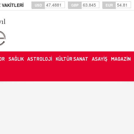
47.4881
63.845
54.81
 VAKİTLERİ
USD
GBP
EUR
yıl
OR
SAĞLIK
ASTROLOJİ
KÜLTÜR SANAT
ASAYİŞ
MAGAZİN