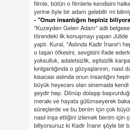
filmle, bütün o filmlerle kendisini ha
yerine öyle bir adam gelebilir mi bilm
- "Onun insanlığını hepiniz biliyo
"Kuzeyden Gelen Adam" adlı belgesel
törendeki ilk konuşmayı yapan Jülide K
yaptı.
Kural, "Aslında Kadir İnanır'ı h
o taşan öfkesini, sevgisini ifade ede
yoksulluk, adaletsizlik, eşitsizlik kar
kırılganlığında o gözyaşlarının, nasıl 
kısacası aslında onun insanlığını hepi
büyük heyecanı olan sinemada kendi 
şeydir hep. Dönüp dolaşıp başvurduğu 
merakı ve hayata gülümseyerek bakab
süreçlerde ve bu benim için çok büyük 
nasıl inşa ettiğini izlemek benim için
biliyorsunuz ki Kadir İnanır şöyle bir b