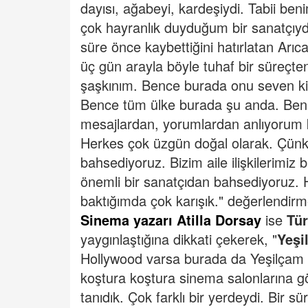
dayısı, ağabeyi, kardeşiydi. Tabii be
çok hayranlık duyduğum bir sanatçıydı
süre önce kaybettiğini hatırlatan Ar
üç gün arayla böyle tuhaf bir süreçt
şaşkınım. Bence burada onu seven kitl
Bence tüm ülke burada şu anda. Ben 
mesajlardan, yorumlardan anlıyorum 
Herkes çok üzgün doğal olarak. Çünkü
bahsediyoruz. Bizim aile ilişkilerimiz
önemli bir sanatçıdan bahsediyoruz. 
baktığımda çok karışık." değerlendirme
Sinema yazarı Atilla Dorsay
ise
Tür
yaygınlaştığına dikkati çekerek, "
Yeşi
Hollywood varsa burada da Yeşilçam var
koştura koştura sinema salonlarına g
tanıdık. Çok farklı bir yerdeydi. Bir s