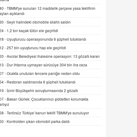
Alınmalı?
40 -
TBMM'ye sunulan 12 maddelik çerçeve yasa teklifinin
9.12.2025 10:11
ayları açıklandı
30 -
Seyir halindeki otomobile silahlı saldırı
İNCİ GÜL AKÖL
Trump Keşke Adana'yı da Ziyaret Etse...
24 -
1,2 ton kaçak tütün ele geçirildi
06.07.2026 13:00
18 -
Uyuşturucu operasyonunda 6 şüpheli tutuklandı
12 -
257 bin uyuşturucu hap ele geçirildi
ADEM AKÖL
20 -
Avcılar Belediyesi ihalesine operasyon: 13 gözaltı kararı
Esed Destekçilerinin Yüzüne Vurulan
13 -
Dur ihtarına uymayan sürücüye 304 bin lira ceza
Şamar: Sednaya
11.12.2024 12:30
07 -
Ocakta unutulan tencere paniğe neden oldu
54 -
Restoran saldırısında 6 şüpheli tutuklandı
DR. EKREM ASLAN
Gerçek Ne, Algı Ne? "Beraber
19 -
İzmir Büyükşehir soruşturmasında 2 gözaltı
Yürüyoruz" Cümlesinin Peşinden
07 -
Bakan Gürlek: Çocuklarımızı şiddetten korumakta
19.07.2025 12:45
arlıyız
58 -
Terörsüz Türkiye' kanun teklifi TBMM'ye sunuluyor
GÖNÜL MENEKŞE
Şifacının Yolu
50 -
Kontrolden çıkan otomobil parka daldı
04.11.2025 12:56