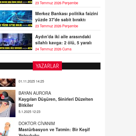
23 Temmuz 2026 Perşembe
Merkez Bankası politika faizini
yüzde 37'de sabit bıraktı
23 Temmuz 2026 Perşembe
Aydın'da iki aile arasındaki
silahlı kavga: 2 ölü, 5 yaralı
24 Temmuz 2026 Cuma
YAZARLAR
BAYAN AURORA
Kaygıları Düşüren, Sinirleri Düzelten
Bitkiler
5.1.2025 12:23
DOKTOR CİVANIM
Mastürbasyon ve Tatmin: Bir Keşif
Yolculuğu
13.11.2024 22:51