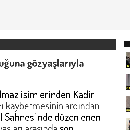
luğuna gözyaşlarıyla
lmaz isimlerinden Kadir
nı kaybetmesinin ardından
l Sahnesi'nde düzenlenen
aşları arasında
son