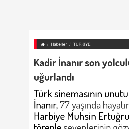
Haberler
TÜRKİYE
Kadir İnanır son yolcu
uğurlandı
Türk sinemasının unutu
İnanır,
77 yaşında hayatı
Harbiye Muhsin Ertuğru
törenle
sevenlerinin gözy