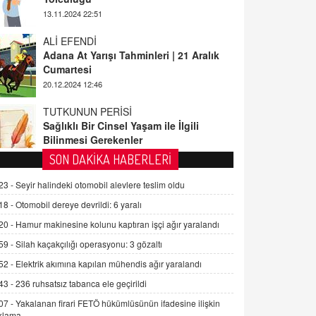
ALİ EFENDİ
Adana At Yarışı Tahminleri | 21 Aralık
Cumartesi
20.12.2024 12:46
TUTKUNUN PERİSİ
Sağlıklı Bir Cinsel Yaşam ile İlgili
Bilinmesi Gerekenler
08.11.2024 13:16
FARUK ÖNALAN
SON DAKİKA HABERLERİ
Tezkere Onaylanmasaydı…
23 -
Seyir halindeki otomobil alevlere teslim oldu
2 Kasım 2021 Salı 00:11
18 -
Otomobil dereye devrildi: 6 yaralı
20 -
Hamur makinesine kolunu kaptıran işçi ağır yaralandı
AV. DOĞAN CAN DOĞAN
Kişisel verilerin korunması ve dijital
59 -
Silah kaçakçılığı operasyonu: 3 gözaltı
hukukun gelişimi
52 -
Elektrik akımına kapılan mühendis ağır yaralandı
15.09.2025 16:17
43 -
236 ruhsatsız tabanca ele geçirildi
SEHER EREK
07 -
Yakalanan firari FETÖ hükümlüsünün ifadesine ilişkin
Kış Ayları Geldi, Hangi Önlemler
klama