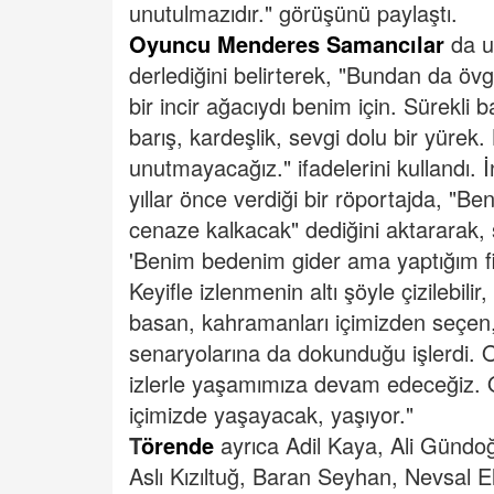
unutulmazıdır." görüşünü paylaştı.
Oyuncu Menderes Samancılar
da u
derlediğini belirterek, "Bundan da öv
bir incir ağacıydı benim için. Sürekli b
barış, kardeşlik, sevgi dolu bir yürek. 
unutmayacağız." ifadelerini kullandı.
İ
yıllar önce verdiği bir röportajda, "B
cenaze kalkacak" dediğini aktararak, 
'Benim bedenim gider ama yaptığım film
Keyifle izlenmenin altı şöyle çizilebilir
basan, kahramanları içimizden seçen, 
senaryolarına da dokunduğu işlerdi. O
izlerle yaşamımıza devam edeceğiz.
içimizde yaşayacak, yaşıyor."
T
örende
ayrıca Adil Kaya, Ali Gündoğ
Aslı Kızıltuğ, Baran Seyhan, Nevsal 