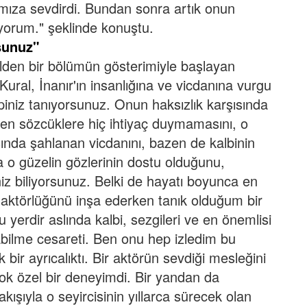
lkımıza sevdirdi. Bundan sonra artık onun
iyorum." şeklinde konuştu.
rsunuz"
den bir bölümün gösterimiyle başlayan
ural, İnanır'ın insanlığına ve vicdanına vurgu
epiniz tanıyorsunuz. Onun haksızlık karşısında
rken sözcüklere hiç ihtiyaç duymamasını, o
şısında şahlanan vicdanını, bazen de kalbinin
da o güzelin gözlerinin dostu olduğunu,
niz biliyorsunuz. Belki de hayatı boyunca en
aktörlüğünü inşa ederken tanık olduğum bir
yerdir aslında kalbi, sezgileri ve en önemlisi
ilme cesareti. Ben onu hep izledim bu
bir ayrıcalıktı. Bir aktörün sevdiği mesleğini
 çok özel bir deneyimdi. Bir yandan da
akışıyla o seyircisinin yıllarca sürecek olan