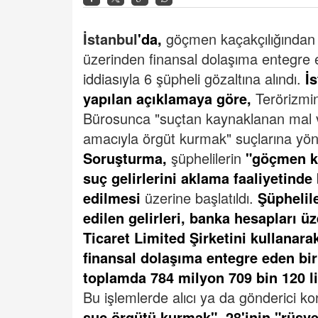
İstanbul
'da,
göçmen kaçakçılığından eld
üzerinden finansal dolaşıma entegre e
iddiasıyla 6 şüpheli gözaltına alındı.
İ
yapılan açıklamaya göre,
Terörizmi
Bürosunca "suçtan kaynaklanan mal va
amacıyla örgüt kurmak" suçlarına yön
Soruşturma,
şüphelilerin
"göçmen ka
suç gelirlerini aklama faaliyetind
edilmesi
üzerine başlatıldı.
Şüphelil
edilen gelirleri, banka hesapları ü
Ticaret Limited Şirketini kullanara
finansal dolaşıma entegre eden bir
toplamda 784 milyon 709 bin 120 l
Bu işlemlerde alıcı ya da gönderici 
suç örgütü kurmak", 28'inin "rüşve