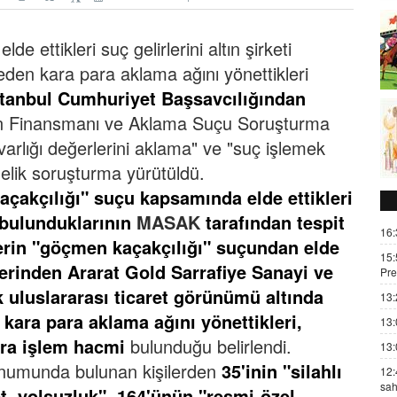
e ettikleri suç gelirlerini altın şirketi
den kara para aklama ağını yönettikleri
stanbul Cumhuriyet Başsavcılığından
n Finansmanı ve Aklama Suçu Soruşturma
rlığı değerlerini aklama" ve "suç işlemek
elik soruşturma yürütüldü.
çakçılığı" suçu kapsamında elde ettikleri
e bulunduklarının
MASAK
tarafından tespit
16:
erin "göçmen kaçakçılığı" suçundan elde
15:
zerinden Ararat Gold Sarrafiye Sanayi ve
Pre
k uluslararası ticaret görünümü altında
13:
 kara para aklama ağını yönettikleri,
13:
ira işlem hacmi
bulunduğu belirlendi.
13:
konumunda bulunan kişilerden
35'inin "silahlı
12:
sah
t, yolsuzluk", 164'ünün "resmi-özel