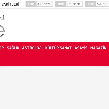
47.5229
63.7878
54.774
 VAKİTLERİ
USD
GBP
EUR
yıl
OR
SAĞLIK
ASTROLOJİ
KÜLTÜR SANAT
ASAYİŞ
MAGAZİN