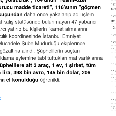
12:
turucu madde ticareti", 116'sının "göçmen
sev
" suçundan
daha önce yakalanıp adli işlem
12:
al kalış statüsünde bulunmayan 47 yabancı
gen
cı yatırıp bu kişilerin ikamet almalarını
12:
cılık koordinesinde İstanbul Emniyet
12:
Mücadele Şube Müdürlüğü ekiplerince
12:
özaltına alındı.
Şüphelilerin suçtan
11:
 aklama eylemine tabi tuttukları mal varlıklarına
11:
üphelilere ait 3 araç, 1 ev, 1 şirket, tüm
11:
 lira, 398 bin avro, 145 bin dolar, 206
11:
na el konulduğu
öğrenildi.
11:
11:
11:
K
11:
17: