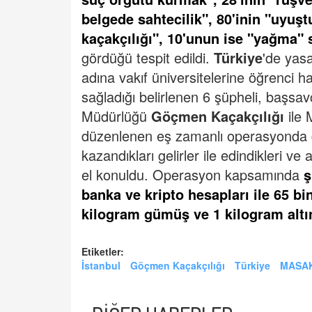
belgede sahtecilik", 80'inin "uyuş
kaçakçılığı", 10'unun ise "yağma
gördüğü tespit edildi.
Türkiye
'de yas
adına vakıf üniversitelerine öğrenci har
sağladığı belirlenen 6 şüpheli, başsav
Müdürlüğü
Göçmen Kaçakçılığı
ile 
düzenlenen eş zamanlı operasyonda g
kazandıkları gelirler ile edindikleri ve
el konuldu.
Operasyon kapsamında
ş
banka ve kripto hesapları ile 65 bin
kilogram gümüş ve 1 kilogram altı
Etiketler:
İstanbul
Göçmen Kaçakçılığı
Türkiye
MASA