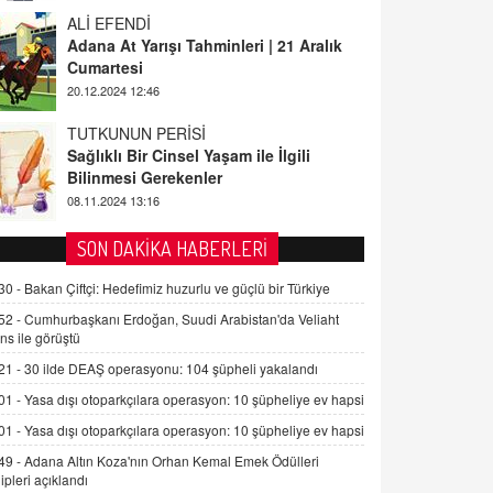
ALİ EFENDİ
Adana At Yarışı Tahminleri | 21 Aralık
Cumartesi
20.12.2024 12:46
TUTKUNUN PERİSİ
Sağlıklı Bir Cinsel Yaşam ile İlgili
Bilinmesi Gerekenler
08.11.2024 13:16
FARUK ÖNALAN
SON DAKİKA HABERLERİ
Tezkere Onaylanmasaydı…
30 -
Bakan Çiftçi: Hedefimiz huzurlu ve güçlü bir Türkiye
2 Kasım 2021 Salı 00:11
52 -
Cumhurbaşkanı Erdoğan, Suudi Arabistan'da Veliaht
ns ile görüştü
AV. DOĞAN CAN DOĞAN
21 -
30 ilde DEAŞ operasyonu: 104 şüpheli yakalandı
Kişisel verilerin korunması ve dijital
hukukun gelişimi
01 -
Yasa dışı otoparkçılara operasyon: 10 şüpheliye ev hapsi
15.09.2025 16:17
01 -
Yasa dışı otoparkçılara operasyon: 10 şüpheliye ev hapsi
49 -
Adana Altın Koza'nın Orhan Kemal Emek Ödülleri
SEHER EREK
ipleri açıklandı
Kış Ayları Geldi, Hangi Önlemler