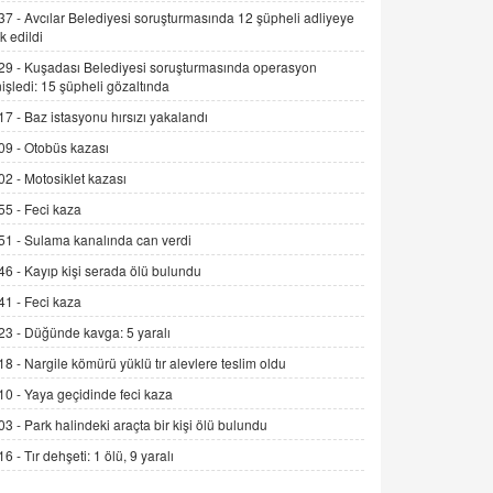
Alınmalı?
37 -
Avcılar Belediyesi soruşturmasında 12 şüpheli adliyeye
k edildi
9.12.2025 10:11
29 -
Kuşadası Belediyesi soruşturmasında operasyon
İNCİ GÜL AKÖL
işledi: 15 şüpheli gözaltında
Trump Keşke Adana'yı da Ziyaret Etse...
17 -
Baz istasyonu hırsızı yakalandı
06.07.2026 13:00
09 -
Otobüs kazası
02 -
Motosiklet kazası
ADEM AKÖL
55 -
Feci kaza
Esed Destekçilerinin Yüzüne Vurulan
Şamar: Sednaya
51 -
Sulama kanalında can verdi
11.12.2024 12:30
46 -
Kayıp kişi serada ölü bulundu
DR. EKREM ASLAN
41 -
Feci kaza
Gerçek Ne, Algı Ne? "Beraber
23 -
Düğünde kavga: 5 yaralı
Yürüyoruz" Cümlesinin Peşinden
18 -
Nargile kömürü yüklü tır alevlere teslim oldu
19.07.2025 12:45
10 -
Yaya geçidinde feci kaza
GÖNÜL MENEKŞE
03 -
Park halindeki araçta bir kişi ölü bulundu
Şifacının Yolu
16 -
Tır dehşeti: 1 ölü, 9 yaralı
04.11.2025 12:56