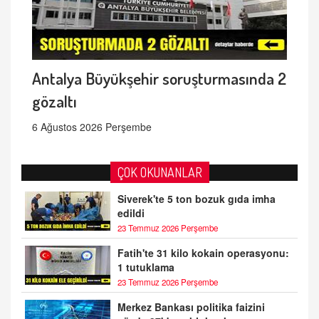
Antalya Büyükşehir soruşturmasında 2
gözaltı
6 Ağustos 2026 Perşembe
ÇOK OKUNANLAR
Siverek'te 5 ton bozuk gıda imha
edildi
23 Temmuz 2026 Perşembe
Fatih'te 31 kilo kokain operasyonu:
1 tutuklama
23 Temmuz 2026 Perşembe
Merkez Bankası politika faizini