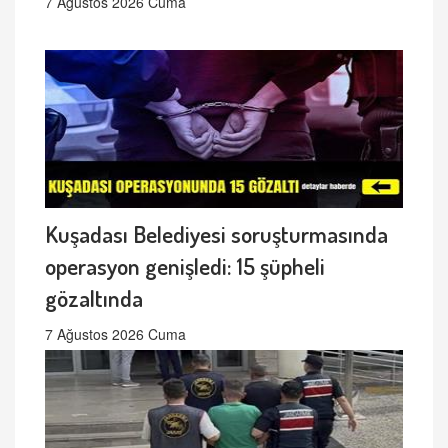
7 Ağustos 2026 Cuma
Kuşadası Belediyesi soruşturmasında
operasyon genişledi: 15 şüpheli
gözaltında
7 Ağustos 2026 Cuma