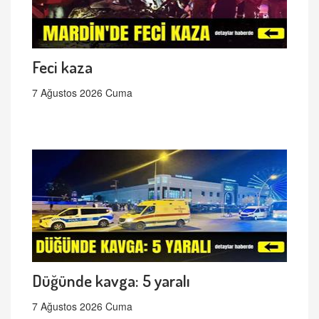
Feci kaza
7 Ağustos 2026 Cuma
Düğünde kavga: 5 yaralı
7 Ağustos 2026 Cuma