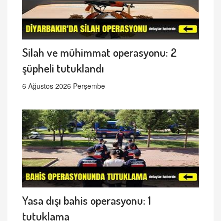
Silah ve mühimmat operasyonu: 2
şüpheli tutuklandı
6 Ağustos 2026 Perşembe
Yasa dışı bahis operasyonu: 1
tutuklama