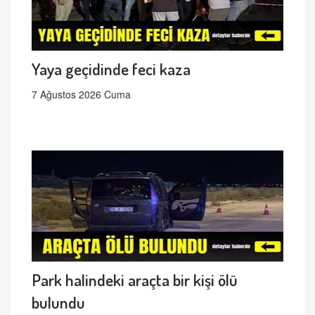
Yaya geçidinde feci kaza
7 Ağustos 2026 Cuma
Park halindeki araçta bir kişi ölü
bulundu