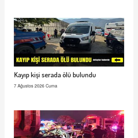
Kayıp kişi serada ölü bulundu
7 Ağustos 2026 Cuma