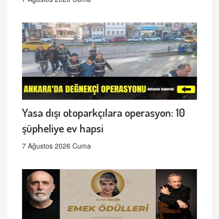
Yasa dışı otoparkçılara operasyon: 10
şüpheliye ev hapsi
7 Ağustos 2026 Cuma