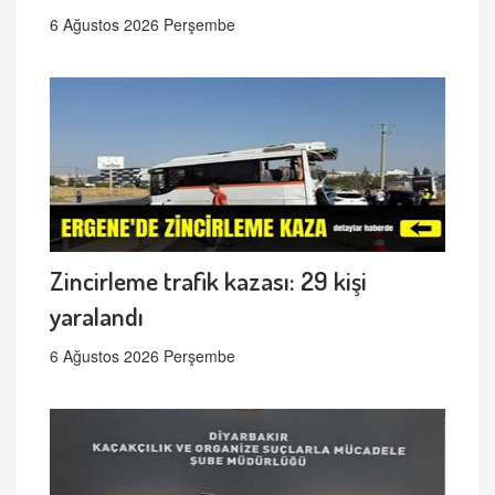
6 Ağustos 2026 Perşembe
Zincirleme trafik kazası: 29 kişi
yaralandı
6 Ağustos 2026 Perşembe