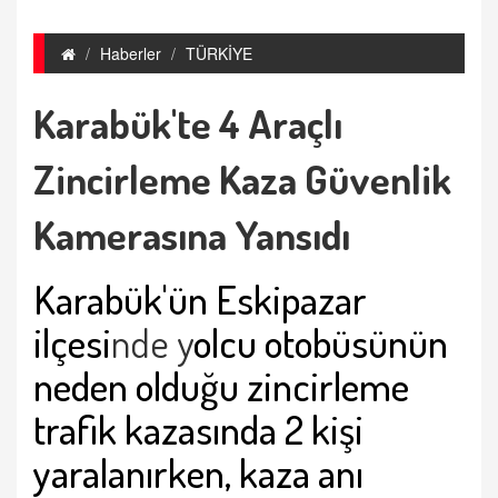
Haberler
TÜRKİYE
Karabük'te 4 Araçlı
Zincirleme Kaza Güvenlik
Kamerasına Yansıdı
Karabük'ün Eskipazar
ilçesi
nde y
olcu otobüsünün
neden olduğu zincirleme
trafik kazasında 2 kişi
yaralanırken,
kaza anı