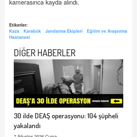
kamerasınca kayda alındı.
Etiketler:
Kaza
Karabük
Jandarma Ekipleri
Eğitim ve Araştırma
Hastanesi
DİĞER HABERLER
30 ilde DEAŞ operasyonu: 104 şüpheli
yakalandı
7 Ağustos 2026 Cuma