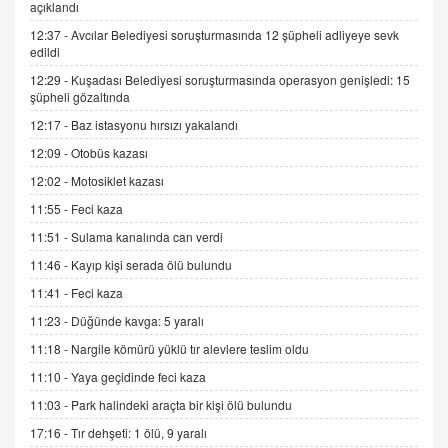
açıklandı
12:37 -
Avcılar Belediyesi soruşturmasında 12 şüpheli adliyeye sevk
İNCİ GÜL AKÖL
edildi
Trump Keşke Adana'yı da Ziyaret Etse...
06.07.2026 13:00
12:29 -
Kuşadası Belediyesi soruşturmasında operasyon genişledi: 15
şüpheli gözaltında
12:17 -
Baz istasyonu hırsızı yakalandı
ADEM AKÖL
12:09 -
Otobüs kazası
Esed Destekçilerinin Yüzüne Vurulan Şamar:
Sednaya
12:02 -
Motosiklet kazası
11.12.2024 12:30
11:55 -
Feci kaza
DR. EKREM ASLAN
11:51 -
Sulama kanalında can verdi
Gerçek Ne, Algı Ne? "Beraber Yürüyoruz"
11:46 -
Kayıp kişi serada ölü bulundu
Cümlesinin Peşinden
11:41 -
Feci kaza
19.07.2025 12:45
11:23 -
Düğünde kavga: 5 yaralı
GÖNÜL MENEKŞE
11:18 -
Nargile kömürü yüklü tır alevlere teslim oldu
Şifacının Yolu
11:10 -
Yaya geçidinde feci kaza
04.11.2025 12:56
11:03 -
Park halindeki araçta bir kişi ölü bulundu
17:16 -
Tır dehşeti: 1 ölü, 9 yaralı
AV. RÜMEYSA ÖZKALE