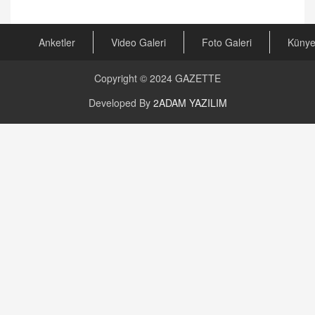
Kira Uyuşmazlıklarında Dava Açmadan Önce
Arabulucuya Başvuru Şartı
23.09.2023 16:30
Anketler
Video Galeri
Foto Galeri
Küny
CAN UĞURATEŞ
Değişen yapısıyla Suriye
Copyright © 2024
GAZETTE
16.12.2024 14:16
Developed By
2ADAM YAZILIM
GÜNLÜK BURÇ YORUMU
Günlük Burç Yorumu | 22 Kasım 2024: Koç,
Boğa, İkizler ve Daha Fazlası!
20.11.2024 17:44
PEARL SİRİUS
Mars 4 Kasım’da Aslan Burcuna Geçiyor
01.11.2025 14:25