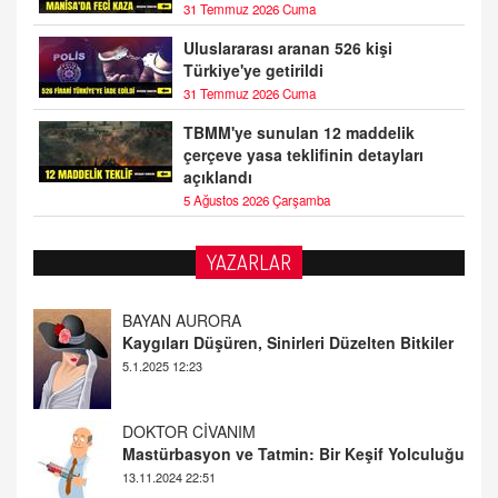
31 Temmuz 2026 Cuma
Uluslararası aranan 526 kişi
Türkiye'ye getirildi
31 Temmuz 2026 Cuma
TBMM'ye sunulan 12 maddelik
çerçeve yasa teklifinin detayları
açıklandı
5 Ağustos 2026 Çarşamba
BAYAN AURORA
YAZARLAR
Kaygıları Düşüren, Sinirleri Düzelten Bitkiler
5.1.2025 12:23
DOKTOR CİVANIM
Mastürbasyon ve Tatmin: Bir Keşif Yolculuğu
13.11.2024 22:51
ALİ EFENDİ