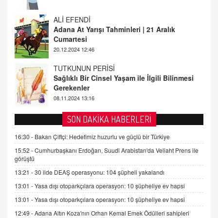
Adana At Yarışı Tahminleri | 21 Aralık
Cumartesi
20.12.2024 12:46
TUTKUNUN PERİSİ
Sağlıklı Bir Cinsel Yaşam ile İlgili Bilinmesi
Gerekenler
08.11.2024 13:16
FARUK ÖNALAN
Tezkere Onaylanmasaydı…
2 Kasım 2021 Salı 00:11
SON DAKİKA HABERLERİ
16:30 -
Bakan Çiftçi: Hedefimiz huzurlu ve güçlü bir Türkiye
AV. DOĞAN CAN DOĞAN
Kişisel verilerin korunması ve dijital hukukun
15:52 -
Cumhurbaşkanı Erdoğan, Suudi Arabistan'da Veliaht Prens ile
gelişimi
görüştü
15.09.2025 16:17
13:21 -
30 ilde DEAŞ operasyonu: 104 şüpheli yakalandı
13:01 -
Yasa dışı otoparkçılara operasyon: 10 şüpheliye ev hapsi
SEHER EREK
Kış Ayları Geldi, Hangi Önlemler Alınmalı?
13:01 -
Yasa dışı otoparkçılara operasyon: 10 şüpheliye ev hapsi
9.12.2025 10:11
12:49 -
Adana Altın Koza'nın Orhan Kemal Emek Ödülleri sahipleri