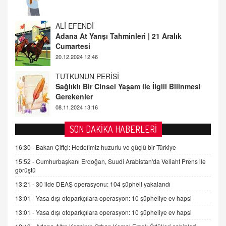
20.12.2024 12:46
TUTKUNUN PERİSİ
Sağlıklı Bir Cinsel Yaşam ile İlgili Bilinmesi
Gerekenler
08.11.2024 13:16
FARUK ÖNALAN
Tezkere Onaylanmasaydı…
2 Kasım 2021 Salı 00:11
AV. DOĞAN CAN DOĞAN
SON DAKİKA HABERLERİ
Kişisel verilerin korunması ve dijital hukukun
gelişimi
16:30 -
Bakan Çiftçi: Hedefimiz huzurlu ve güçlü bir Türkiye
15.09.2025 16:17
15:52 -
Cumhurbaşkanı Erdoğan, Suudi Arabistan'da Veliaht Prens ile
görüştü
SEHER EREK
13:21 -
30 ilde DEAŞ operasyonu: 104 şüpheli yakalandı
Kış Ayları Geldi, Hangi Önlemler Alınmalı?
13:01 -
Yasa dışı otoparkçılara operasyon: 10 şüpheliye ev hapsi
9.12.2025 10:11
13:01 -
Yasa dışı otoparkçılara operasyon: 10 şüpheliye ev hapsi