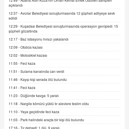
12:49 -
Adana Altın Koza'nın Orhan Kemal Emek Ödülleri sahipleri
İNCİ GÜL AKÖL
açıklandı
Trump Keşke Adana'yı da Ziyaret Etse...
06.07.2026 13:00
12:37 -
Avcılar Belediyesi soruşturmasında 12 şüpheli adliyeye sevk
edildi
12:29 -
Kuşadası Belediyesi soruşturmasında operasyon genişledi: 15
ADEM AKÖL
şüpheli gözaltında
Esed Destekçilerinin Yüzüne Vurulan Şamar:
12:17 -
Baz istasyonu hırsızı yakalandı
Sednaya
12:09 -
Otobüs kazası
11.12.2024 12:30
12:02 -
Motosiklet kazası
DR. EKREM ASLAN
11:55 -
Feci kaza
Gerçek Ne, Algı Ne? "Beraber Yürüyoruz"
Cümlesinin Peşinden
11:51 -
Sulama kanalında can verdi
19.07.2025 12:45
11:46 -
Kayıp kişi serada ölü bulundu
GÖNÜL MENEKŞE
11:41 -
Feci kaza
Şifacının Yolu
11:23 -
Düğünde kavga: 5 yaralı
04.11.2025 12:56
11:18 -
Nargile kömürü yüklü tır alevlere teslim oldu
11:10 -
Yaya geçidinde feci kaza
AV. RÜMEYSA ÖZKALE
11:03 -
Park halindeki araçta bir kişi ölü bulundu
Kira Uyuşmazlıklarında Dava Açmadan Önce
Arabulucuya Başvuru Şartı
17:16 -
Tır dehşeti: 1 ölü, 9 yaralı