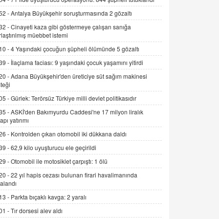
Alınmalı?
52 -
Antalya Büyükşehir soruşturmasında 2 gözaltı
9.12.2025 10:11
32 -
Cinayeti kaza gibi göstermeye çalışan sanığa
rlaştırılmış müebbet istemi
İNCİ GÜL AKÖL
Trump Keşke Adana'yı da Ziyaret Etse...
10 -
4 Yaşındaki çocuğun şüpheli ölümünde 5 gözaltı
06.07.2026 13:00
39 -
İlaçlama faciası: 9 yaşındaki çocuk yaşamını yitirdi
20 -
Adana Büyükşehir'den üreticiye süt sağım makinesi
ADEM AKÖL
teği
Esed Destekçilerinin Yüzüne Vurulan
05 -
Gürlek: Terörsüz Türkiye milli devlet politikasıdır
Şamar: Sednaya
35 -
ASKİ'den Bakımyurdu Caddesi'ne 17 milyon liralık
11.12.2024 12:30
yapı yatırımı
DR. EKREM ASLAN
26 -
Kontrolden çıkan otomobil iki dükkana daldı
Gerçek Ne, Algı Ne? "Beraber
39 -
62,9 kilo uyuşturucu ele geçirildi
Yürüyoruz" Cümlesinin Peşinden
29 -
Otomobil ile motosiklet çarpıştı: 1 ölü
19.07.2025 12:45
20 -
22 yıl hapis cezası bulunan firari havalimanında
GÖNÜL MENEKŞE
alandı
Şifacının Yolu
13 -
Parkta bıçaklı kavga: 2 yaralı
04.11.2025 12:56
01 -
Tır dorsesi alev aldı