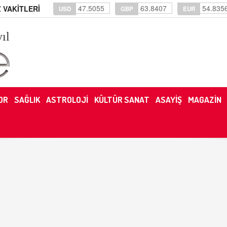
47.5055
63.8407
54.835
 VAKİTLERİ
USD
GBP
EUR
yıl
OR
SAĞLIK
ASTROLOJİ
KÜLTÜR SANAT
ASAYİŞ
MAGAZİN