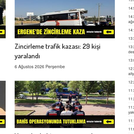
14:
14:
ağı
14:
13:
Zincirleme trafik kazası: 29 kişi
13:
des
yaralandı
13:
6 Ağustos 2026 Perşembe
12:
alt
12:
11:
11:
11:
yak
11:
11: