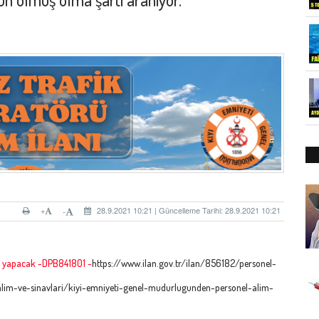
+
28.9.2021 10:21 | Güncelleme Tarihi: 28.9.2021 10:21
-
mı yapacak -DPB841801 -
https://www.ilan.gov.tr/ilan/856182/personel-
lim-ve-sinavlari/kiyi-emniyeti-genel-mudurlugunden-personel-alim-