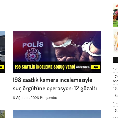
17:
17:
198 saatlik kamera incelemesiyle
ope
suç örgütüne operasyon: 12 gözaltı
16:
15:
6 Ağustos 2026 Perşembe
15:
15:
15: