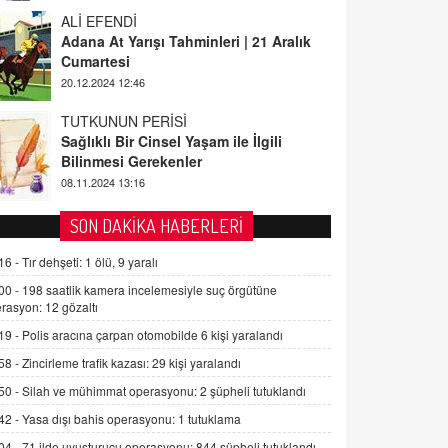
ALİ EFENDİ
Adana At Yarışı Tahminleri | 21 Aralık
Cumartesi
20.12.2024 12:46
TUTKUNUN PERİSİ
Sağlıklı Bir Cinsel Yaşam ile İlgili
Bilinmesi Gerekenler
08.11.2024 13:16
FARUK ÖNALAN
SON DAKİKA HABERLERİ
Tezkere Onaylanmasaydı…
16 -
Tır dehşeti: 1 ölü, 9 yaralı
2 Kasım 2021 Salı 00:11
00 -
198 saatlik kamera incelemesiyle suç örgütüne
rasyon: 12 gözaltı
AV. DOĞAN CAN DOĞAN
19 -
Polis aracına çarpan otomobilde 6 kişi yaralandı
Kişisel verilerin korunması ve dijital
hukukun gelişimi
58 -
Zincirleme trafik kazası: 29 kişi yaralandı
15.09.2025 16:17
50 -
Silah ve mühimmat operasyonu: 2 şüpheli tutuklandı
42 -
Yasa dışı bahis operasyonu: 1 tutuklama
SEHER EREK
Kış Ayları Geldi, Hangi Önlemler
04 -
71 ilde uyuşturucu operasyonu: 844 şüpheli tutuklandı