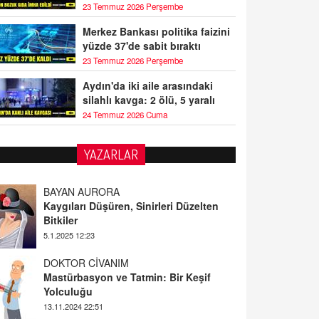
23 Temmuz 2026 Perşembe
Merkez Bankası politika faizini
yüzde 37'de sabit bıraktı
23 Temmuz 2026 Perşembe
Aydın'da iki aile arasındaki
silahlı kavga: 2 ölü, 5 yaralı
24 Temmuz 2026 Cuma
YAZARLAR
BAYAN AURORA
Kaygıları Düşüren, Sinirleri Düzelten
Bitkiler
5.1.2025 12:23
DOKTOR CİVANIM
Mastürbasyon ve Tatmin: Bir Keşif
Yolculuğu
13.11.2024 22:51