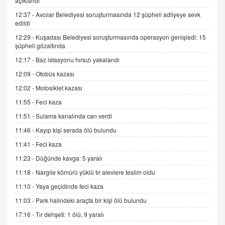
açıklandı
Trump Keşke Adana'yı da Ziyaret Etse...
06.07.2026 13:00
12:37 -
Avcılar Belediyesi soruşturmasında 12 şüpheli adliyeye sevk
edildi
12:29 -
Kuşadası Belediyesi soruşturmasında operasyon genişledi: 15
ADEM AKÖL
şüpheli gözaltında
Esed Destekçilerinin Yüzüne Vurulan Şamar:
12:17 -
Baz istasyonu hırsızı yakalandı
Sednaya
12:09 -
Otobüs kazası
11.12.2024 12:30
12:02 -
Motosiklet kazası
DR. EKREM ASLAN
11:55 -
Feci kaza
Gerçek Ne, Algı Ne? "Beraber Yürüyoruz"
Cümlesinin Peşinden
11:51 -
Sulama kanalında can verdi
19.07.2025 12:45
11:46 -
Kayıp kişi serada ölü bulundu
GÖNÜL MENEKŞE
11:41 -
Feci kaza
Şifacının Yolu
11:23 -
Düğünde kavga: 5 yaralı
04.11.2025 12:56
11:18 -
Nargile kömürü yüklü tır alevlere teslim oldu
11:10 -
Yaya geçidinde feci kaza
AV. RÜMEYSA ÖZKALE
11:03 -
Park halindeki araçta bir kişi ölü bulundu
Kira Uyuşmazlıklarında Dava Açmadan Önce
Arabulucuya Başvuru Şartı
17:16 -
Tır dehşeti: 1 ölü, 9 yaralı
23.09.2023 16:30