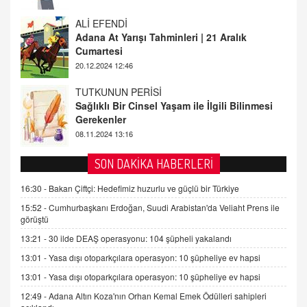
TUTKUNUN PERİSİ
Sağlıklı Bir Cinsel Yaşam ile İlgili Bilinmesi
Gerekenler
08.11.2024 13:16
FARUK ÖNALAN
Tezkere Onaylanmasaydı…
2 Kasım 2021 Salı 00:11
AV. DOĞAN CAN DOĞAN
SON DAKİKA HABERLERİ
Kişisel verilerin korunması ve dijital hukukun
gelişimi
16:30 -
Bakan Çiftçi: Hedefimiz huzurlu ve güçlü bir Türkiye
15.09.2025 16:17
15:52 -
Cumhurbaşkanı Erdoğan, Suudi Arabistan'da Veliaht Prens ile
görüştü
SEHER EREK
13:21 -
30 ilde DEAŞ operasyonu: 104 şüpheli yakalandı
Kış Ayları Geldi, Hangi Önlemler Alınmalı?
13:01 -
Yasa dışı otoparkçılara operasyon: 10 şüpheliye ev hapsi
9.12.2025 10:11
13:01 -
Yasa dışı otoparkçılara operasyon: 10 şüpheliye ev hapsi
12:49 -
Adana Altın Koza'nın Orhan Kemal Emek Ödülleri sahipleri
İNCİ GÜL AKÖL