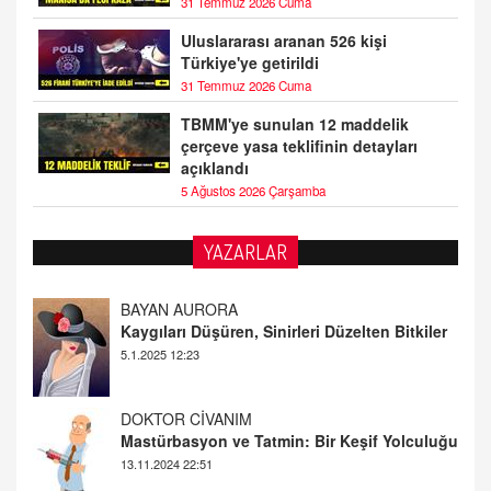
31 Temmuz 2026 Cuma
Uluslararası aranan 526 kişi
Türkiye'ye getirildi
31 Temmuz 2026 Cuma
TBMM'ye sunulan 12 maddelik
çerçeve yasa teklifinin detayları
açıklandı
5 Ağustos 2026 Çarşamba
YAZARLAR
DOKTOR CİVANIM
Mastürbasyon ve Tatmin: Bir Keşif Yolculuğu
13.11.2024 22:51
ALİ EFENDİ
Adana At Yarışı Tahminleri | 21 Aralık
Cumartesi
20.12.2024 12:46