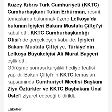
Kuzey Kıbrıs Türk Cumhuriyeti (KKTC)
Cumhurbaşkanı Tufan Erhürman,
resmi
temaslarda bulunmak üzere
Lefkoşa'da
bulunan İçişleri Bakanı Mustafa Çiftçi'yi
kabul etti.
KKTC Cumhurbaşkanlığı
Ofisi
'nde gerçekleşen kabulde,
İçişleri
Bakanı Mustafa Çiftçi
'ye,
Türkiye'nin
Lefkoşa Büyükelçisi Ali Murat Başçeri
eşlik etti.
Görüşme sonrası karşılıklı hediye teatisi
yapıldı.
Bakan Çiftçi'nin
KKTC
temasları
kapsamında
Cumhuriyet
Meclisi Başkanı
Ziya Öztürkler ve KKTC Başbakanı Ünal
Üste
l'i ziyaret edeceği bildirildi.
Etiketler: