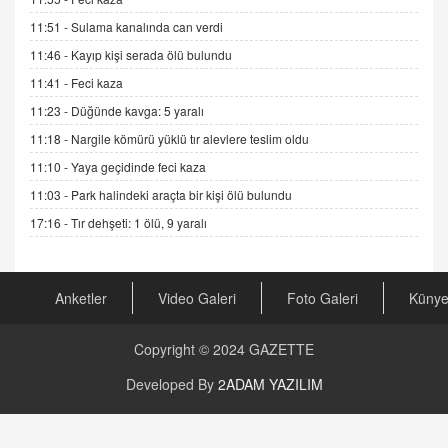
Gerçek Ne, Algı Ne? "Beraber Yürüyoruz"
Cümlesinin Peşinden
11:51 -
Sulama kanalında can verdi
19.07.2025 12:45
11:46 -
Kayıp kişi serada ölü bulundu
GÖNÜL MENEKŞE
11:41 -
Feci kaza
Şifacının Yolu
11:23 -
Düğünde kavga: 5 yaralı
04.11.2025 12:56
11:18 -
Nargile kömürü yüklü tır alevlere teslim oldu
11:10 -
Yaya geçidinde feci kaza
AV. RÜMEYSA ÖZKALE
11:03 -
Park halindeki araçta bir kişi ölü bulundu
Kira Uyuşmazlıklarında Dava Açmadan Önce
Arabulucuya Başvuru Şartı
17:16 -
Tır dehşeti: 1 ölü, 9 yaralı
23.09.2023 16:30
CAN UĞURATEŞ
Anketler
Video Galeri
Foto Galeri
Küny
Değişen yapısıyla Suriye
16.12.2024 14:16
Copyright © 2024
GAZETTE
GÜNLÜK BURÇ YORUMU
Developed By
2ADAM YAZILIM
Günlük Burç Yorumu | 22 Kasım 2024: Koç,
Boğa, İkizler ve Daha Fazlası!
20.11.2024 17:44