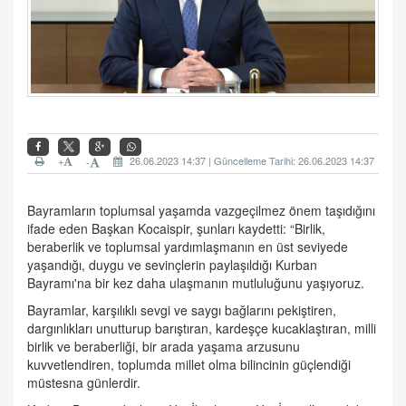
+
26.06.2023 14:37 | Güncelleme Tarihi: 26.06.2023 14:37
-
Bayramların toplumsal yaşamda vazgeçilmez önem taşıdığını
ifade eden Başkan Kocaispir, şunları kaydetti: “Birlik,
beraberlik ve toplumsal yardımlaşmanın en üst seviyede
yaşandığı, duygu ve sevinçlerin paylaşıldığı Kurban
Bayramı'na bir kez daha ulaşmanın mutluluğunu yaşıyoruz.
Bayramlar, karşılıklı sevgi ve saygı bağlarını pekiştiren,
dargınlıkları unutturup barıştıran, kardeşçe kucaklaştıran, milli
birlik ve beraberliği, bir arada yaşama arzusunu
kuvvetlendiren, toplumda millet olma bilincinin güçlendiği
müstesna günlerdir.