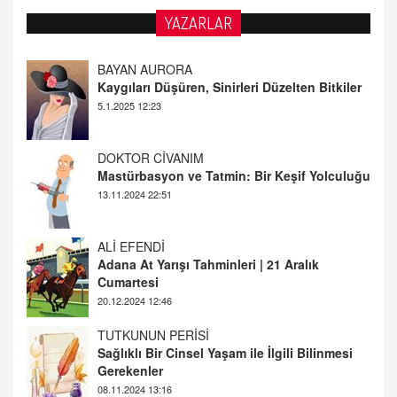
YAZARLAR
DOKTOR CİVANIM
Mastürbasyon ve Tatmin: Bir Keşif Yolculuğu
13.11.2024 22:51
ALİ EFENDİ
Adana At Yarışı Tahminleri | 21 Aralık
Cumartesi
20.12.2024 12:46
TUTKUNUN PERİSİ
Sağlıklı Bir Cinsel Yaşam ile İlgili Bilinmesi
Gerekenler
08.11.2024 13:16
FARUK ÖNALAN
Tezkere Onaylanmasaydı…
2 Kasım 2021 Salı 00:11