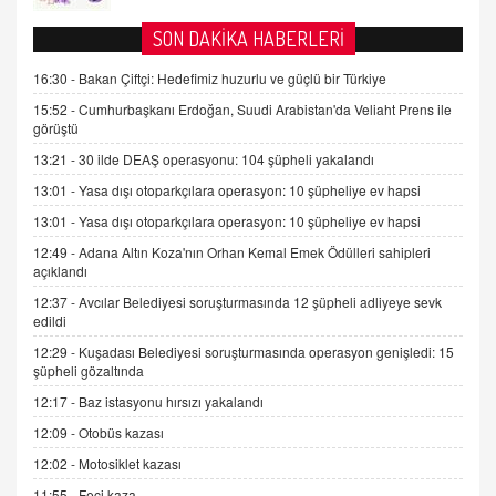
AV. DOĞAN CAN DOĞAN
SON DAKİKA HABERLERİ
Kişisel verilerin korunması ve dijital hukukun
gelişimi
16:30 -
Bakan Çiftçi: Hedefimiz huzurlu ve güçlü bir Türkiye
15.09.2025 16:17
15:52 -
Cumhurbaşkanı Erdoğan, Suudi Arabistan'da Veliaht Prens ile
görüştü
SEHER EREK
13:21 -
30 ilde DEAŞ operasyonu: 104 şüpheli yakalandı
Kış Ayları Geldi, Hangi Önlemler Alınmalı?
13:01 -
Yasa dışı otoparkçılara operasyon: 10 şüpheliye ev hapsi
9.12.2025 10:11
13:01 -
Yasa dışı otoparkçılara operasyon: 10 şüpheliye ev hapsi
12:49 -
Adana Altın Koza'nın Orhan Kemal Emek Ödülleri sahipleri
İNCİ GÜL AKÖL
açıklandı
Trump Keşke Adana'yı da Ziyaret Etse...
06.07.2026 13:00
12:37 -
Avcılar Belediyesi soruşturmasında 12 şüpheli adliyeye sevk
edildi
12:29 -
Kuşadası Belediyesi soruşturmasında operasyon genişledi: 15
ADEM AKÖL
şüpheli gözaltında
Esed Destekçilerinin Yüzüne Vurulan Şamar:
12:17 -
Baz istasyonu hırsızı yakalandı
Sednaya
12:09 -
Otobüs kazası
11.12.2024 12:30
12:02 -
Motosiklet kazası
DR. EKREM ASLAN
11:55 -
Feci kaza