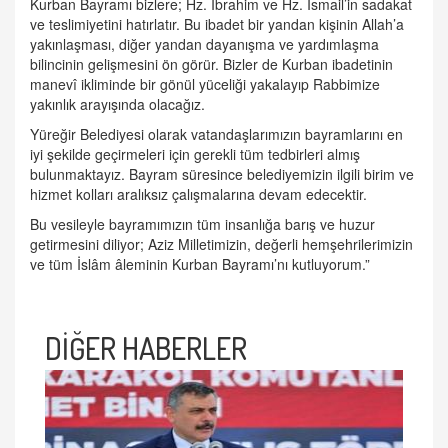
Kurban Bayramı bizlere; Hz. İbrahim ve Hz. İsmail’in sadakat
ve teslimiyetini hatırlatır. Bu ibadet bir yandan kişinin Allah’a
yakınlaşması, diğer yandan dayanışma ve yardımlaşma
bilincinin gelişmesini ön görür. Bizler de Kurban ibadetinin
manevî ikliminde bir gönül yüceliği yakalayıp Rabbimize
yakınlık arayışında olacağız.
Yüreğir Belediyesi olarak vatandaşlarımızın bayramlarını en
iyi şekilde geçirmeleri için gerekli tüm tedbirleri almış
bulunmaktayız. Bayram süresince belediyemizin ilgili birim ve
hizmet kolları aralıksız çalışmalarına devam edecektir.
Bu vesileyle bayramımızın tüm insanlığa barış ve huzur
getirmesini diliyor; Aziz Milletimizin, değerli hemşehrilerimizin
ve tüm İslâm âleminin Kurban Bayramı’nı kutluyorum.”
DİĞER HABERLER