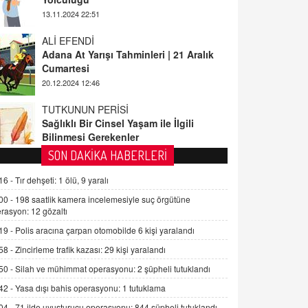
ALİ EFENDİ
Adana At Yarışı Tahminleri | 21 Aralık
Cumartesi
20.12.2024 12:46
TUTKUNUN PERİSİ
Sağlıklı Bir Cinsel Yaşam ile İlgili
Bilinmesi Gerekenler
08.11.2024 13:16
FARUK ÖNALAN
SON DAKİKA HABERLERİ
Tezkere Onaylanmasaydı…
16 -
Tır dehşeti: 1 ölü, 9 yaralı
2 Kasım 2021 Salı 00:11
00 -
198 saatlik kamera incelemesiyle suç örgütüne
rasyon: 12 gözaltı
AV. DOĞAN CAN DOĞAN
19 -
Polis aracına çarpan otomobilde 6 kişi yaralandı
Kişisel verilerin korunması ve dijital
hukukun gelişimi
58 -
Zincirleme trafik kazası: 29 kişi yaralandı
15.09.2025 16:17
50 -
Silah ve mühimmat operasyonu: 2 şüpheli tutuklandı
42 -
Yasa dışı bahis operasyonu: 1 tutuklama
SEHER EREK
Kış Ayları Geldi, Hangi Önlemler
04 -
71 ilde uyuşturucu operasyonu: 844 şüpheli tutuklandı