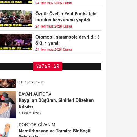
24 Temmuz 2026 Cuma
Özgür Özel'in Yeni Partisi için
kuruluş başvurusu yapıldı
24 Temmuz 2026 Cuma
Otomobil şarampole devrildi: 3
ölü, 1 yaralı
24 Temmuz 2026 Cuma
YAZARLAR
BAYAN AURORA
Kaygıları Düşüren, Sinirleri Düzelten
Bitkiler
5.1.2025 12:23
DOKTOR CİVANIM
Mastürbasyon ve Tatmin: Bir Keşif
Yolculuğu
13.11.2024 22:51