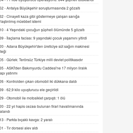
Alınmalı?
52 -
Antalya Büyükşehir soruşturmasında 2 gözaltı
9.12.2025 10:11
32 -
Cinayeti kaza gibi göstermeye çalışan sanığa
rlaştırılmış müebbet istemi
İNCİ GÜL AKÖL
Trump Keşke Adana'yı da Ziyaret Etse...
10 -
4 Yaşındaki çocuğun şüpheli ölümünde 5 gözaltı
06.07.2026 13:00
39 -
İlaçlama faciası: 9 yaşındaki çocuk yaşamını yitirdi
20 -
Adana Büyükşehir'den üreticiye süt sağım makinesi
ADEM AKÖL
teği
Esed Destekçilerinin Yüzüne Vurulan
05 -
Gürlek: Terörsüz Türkiye milli devlet politikasıdır
Şamar: Sednaya
35 -
ASKİ'den Bakımyurdu Caddesi'ne 17 milyon liralık
11.12.2024 12:30
yapı yatırımı
DR. EKREM ASLAN
26 -
Kontrolden çıkan otomobil iki dükkana daldı
Gerçek Ne, Algı Ne? "Beraber
39 -
62,9 kilo uyuşturucu ele geçirildi
Yürüyoruz" Cümlesinin Peşinden
29 -
Otomobil ile motosiklet çarpıştı: 1 ölü
19.07.2025 12:45
20 -
22 yıl hapis cezası bulunan firari havalimanında
GÖNÜL MENEKŞE
alandı
Şifacının Yolu
13 -
Parkta bıçaklı kavga: 2 yaralı
04.11.2025 12:56
01 -
Tır dorsesi alev aldı