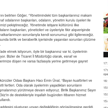
rını belirten Göğer, “Yönetimindeki tüm başkanlarımız makam
esnaf odalarının başkanları, odaların, yönetim kurulu üyeleri ile
rimizi pekiştireceğiz. Yönetimde istişare kültürünü ilke
ların başkanları, yöneticileri ve üyeleriyle fikir alışverişinde
atkarlarımızın sorunlarıyla kendi sorunumuz gibi ilgileneceğiz.
usunda birlik ve beraberlik içerisinde yaşanılan sorunları çözüme
.
de etmek istiyorum, öyle bir başkanınız var ki, üyelerinin
iyor. Bizler de Ticaret İl Müdürlüğü olarak, esnaf ve
erimize düşen ne varsa fazlasıyla yerine getirmeye gayret
17:
17:
ope
ikürcüler Odası Başkanı Hacı Emin Ünal, “Bayan kuaförleri ve
16:
tli fertleri. Oda olarak üyelerinin yaşadıkları sorunların
15:
alışmalarımızı yürütmeye devam ediyoruz. Birlik Başkanımız Sayın
15:
iz'in de destekleriyle inşallah bugünden itibaren hizmet
ullandı.
15:
desini oluşturan unvan değişikliğinin görüşülmesine geçildi.
15: