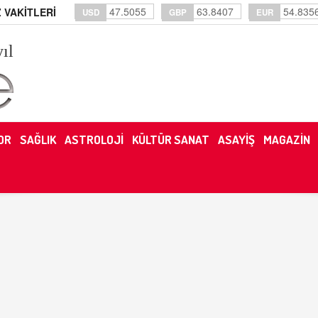
47.5055
63.8407
54.835
 VAKİTLERİ
USD
GBP
EUR
yıl
OR
SAĞLIK
ASTROLOJİ
KÜLTÜR SANAT
ASAYİŞ
MAGAZİN