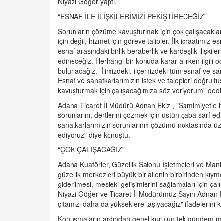
Niyazi Göğer yaptı.
“ESNAF İLE İLİŞKİLERİMİZİ PEKİŞTİRECEĞİZ”
Sorunların çözüme kavuşturmak için çok çalışacakla
için değil, hizmet için göreve talipler. İlk icraatımız 
esnaf arasındaki birlik beraberlik ve kardeşlik ilişkile
edineceğiz. Herhangi bir konuda karar alırken ilgili oda
bulunacağız. İlimizdeki, ilçemizdeki tüm esnaf ve san
Esnaf ve sanatkarlarımızın istek ve talepleri doğrult
kavuşturmak için çalışacağımıza söz veriyorum" dedi
Adana Ticaret İl Müdürü Adnan Ekiz , "Samimiyetle ifa
sorunlarını, dertlerini çözmek için üstün çaba sarf ed
sanatkarlarımızın sorunlarının çözümü noktasında üz
ediyoruz" diye konuştu.
“ÇOK ÇALIŞACAĞIZ”
Adana Kuaförler, Güzellik Salonu İşletmeleri ve Man
güzellik merkezleri büyük bir ailenin birbirinden kıyme
giderilmesi, mesleki gelişimlerini sağlamaları için ç
Niyazi Göğer ve Ticaret İl Müdürümüz Sayın Adnan Ek
çıtamızı daha da yükseklere taşıyacağız" ifadelerini k
Konuşmaların ardından genel kurulun tek gündem mad