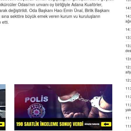
ürcüler Odası'nın unvanı oy birliğiyle Adana Kuaförler,
14:
rak değiştirildi. Oda Başkanı Hacı Emin Ünal, Birlik Başkanı
ı sına sektöre büyük emek veren kurum vu kuruluşların
14:
ağı
 etti.
14:
13:
13:
des
13:
12:
alt
12:
11:
11:
11:
yak
11:
11: