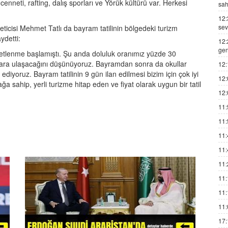
enneti, rafting, dalış sporları ve Yörük kültürü var. Herkesi
sah
12:
sev
eticisi Mehmet Tatlı da bayram tatilinin bölgedeki turizm
ydetti:
12:
gen
etlenme başlamıştı. Şu anda doluluk oranımız yüzde 30
'lara ulaşacağını düşünüyoruz. Bayramdan sonra da okullar
12:
iyoruz. Bayram tatilinin 9 gün ilan edilmesi bizim için çok iyi
12:
ğa sahip, yerli turizme hitap eden ve fiyat olarak uygun bir tatil
12:
11:
11:
11:
11:
11:
11:
11:
11:
17: