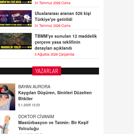
31 Temmuz 2026 Cuma
Uluslararası aranan 526 kişi
Türkiye'ye getirildi
31 Temmuz 2026 Cuma
TBMM'ye sunulan 12 maddelik
çerçeve yasa teklifinin
detayları açıklandı
5 Ağustos 2026 Çarşamba
YAZARLAR
BAYAN AURORA
Kaygıları Düşüren, Sinirleri Düzelten
Bitkiler
5.1.2025 12:23
DOKTOR CİVANIM
Mastürbasyon ve Tatmin: Bir Keşif
Yolculuğu