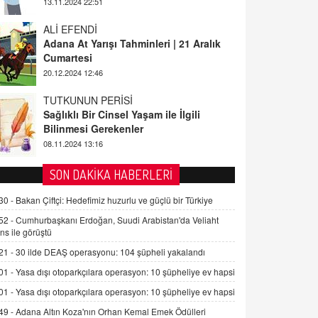
13.11.2024 22:51
ALİ EFENDİ
Adana At Yarışı Tahminleri | 21 Aralık
Cumartesi
20.12.2024 12:46
TUTKUNUN PERİSİ
Sağlıklı Bir Cinsel Yaşam ile İlgili
Bilinmesi Gerekenler
08.11.2024 13:16
FARUK ÖNALAN
SON DAKİKA HABERLERİ
Tezkere Onaylanmasaydı…
30 -
Bakan Çiftçi: Hedefimiz huzurlu ve güçlü bir Türkiye
2 Kasım 2021 Salı 00:11
52 -
Cumhurbaşkanı Erdoğan, Suudi Arabistan'da Veliaht
ns ile görüştü
AV. DOĞAN CAN DOĞAN
21 -
30 ilde DEAŞ operasyonu: 104 şüpheli yakalandı
Kişisel verilerin korunması ve dijital
hukukun gelişimi
01 -
Yasa dışı otoparkçılara operasyon: 10 şüpheliye ev hapsi
15.09.2025 16:17
01 -
Yasa dışı otoparkçılara operasyon: 10 şüpheliye ev hapsi
49 -
Adana Altın Koza'nın Orhan Kemal Emek Ödülleri
SEHER EREK