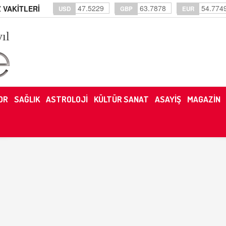
47.5229
63.7878
54.774
 VAKİTLERİ
USD
GBP
EUR
yıl
OR
SAĞLIK
ASTROLOJİ
KÜLTÜR SANAT
ASAYİŞ
MAGAZİN