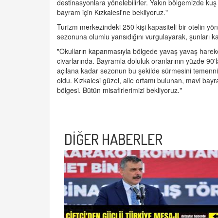
destinasyonlara yönelebilirler. Yakın bölgemizde kuş c
bayram için Kızkalesi'ne bekliyoruz."
Turizm merkezindeki 250 kişi kapasiteli bir otelin yön
sezonuna olumlu yansıdığını vurgulayarak, şunları ka
"Okulların kapanmasıyla bölgede yavaş yavaş harek
civarlarında. Bayramla doluluk oranlarının yüzde 90
açılana kadar sezonun bu şekilde sürmesini temenni ed
oldu. Kızkalesi güzel, aile ortamı bulunan, mavi bayra
bölgesi. Bütün misafirlerimizi bekliyoruz."
DİĞER HABERLER