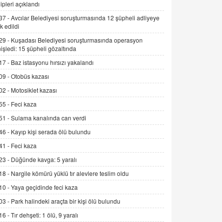
ipleri açıklandı
Kış Ayları Geldi, Hangi Önlemler
Alınmalı?
37 -
Avcılar Belediyesi soruşturmasında 12 şüpheli adliyeye
k edildi
9.12.2025 10:11
29 -
Kuşadası Belediyesi soruşturmasında operasyon
İNCİ GÜL AKÖL
işledi: 15 şüpheli gözaltında
Trump Keşke Adana'yı da Ziyaret Etse...
17 -
Baz istasyonu hırsızı yakalandı
06.07.2026 13:00
09 -
Otobüs kazası
02 -
Motosiklet kazası
ADEM AKÖL
55 -
Feci kaza
Esed Destekçilerinin Yüzüne Vurulan
Şamar: Sednaya
51 -
Sulama kanalında can verdi
11.12.2024 12:30
46 -
Kayıp kişi serada ölü bulundu
DR. EKREM ASLAN
41 -
Feci kaza
Gerçek Ne, Algı Ne? "Beraber
23 -
Düğünde kavga: 5 yaralı
Yürüyoruz" Cümlesinin Peşinden
18 -
Nargile kömürü yüklü tır alevlere teslim oldu
19.07.2025 12:45
10 -
Yaya geçidinde feci kaza
GÖNÜL MENEKŞE
03 -
Park halindeki araçta bir kişi ölü bulundu
Şifacının Yolu
16 -
Tır dehşeti: 1 ölü, 9 yaralı
04.11.2025 12:56