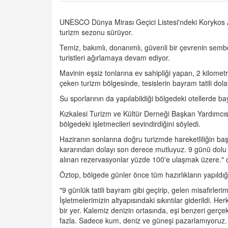
UNESCO Dünya Mirası Geçici Listesi'ndeki Korykos Ant
turizm sezonu sürüyor.
Temiz, bakımlı, donanımlı, güvenli bir çevrenin sembol
turistleri ağırlamaya devam ediyor.
Mavinin eşsiz tonlarına ev sahipliği yapan, 2 kilomet
çeken turizm bölgesinde, tesislerin bayram tatili dol
Su sporlarının da yapılabildiği bölgedeki otellerde ba
Kızkalesi Turizm ve Kültür Derneği Başkan Yardımcıs
bölgedeki işletmecileri sevindirdiğini söyledi.
Haziranın sonlarına doğru turizmde hareketliliğin baş
kararından dolayı son derece mutluyuz. 9 günü dolu d
alınan rezervasyonlar yüzde 100'e ulaşmak üzere." 
Öztop, bölgede günler önce tüm hazırlıkların yapıldığı
"9 günlük tatili bayram gibi geçirip, gelen misafirle
İşletmelerimizin altyapısındaki sıkıntılar giderildi. He
bir yer. Kalemiz denizin ortasında, eşi benzeri gerçe
fazla. Sadece kum, deniz ve güneşi pazarlamıyoruz. Tat