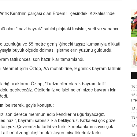
ik Kenti'nin parçası olan Erdemli ilçesindeki Kızkalesi'nde
ü olan "mavi bayrak" sahibi plajdaki tesisler, yerli ve yabancı
re uzunluğu ve 55 metre genişliğindeki taşsız kumsalıyla dikkati
ayısıyla büyük ölçüde dolması işletmelerin yüzünü güldürdü.
yram tatili öncesi son hazırlıklar tamamlandı.
ı Mehmet Şirin Öztop, AA muhabirine, 9 günlük bayram tatilinin
ladığını aktaran Öztop, "Turizmciler olarak bayram tatili
16:
olu geçireceğiz. Otellerimiz ve işletmelerimizde bayram için
15:
dedi.
Pre
nı belirterek, şöyle konuştu:
13:
rimizi son derece memnun edip kendilerini uğurlayacağız.
13:
rkes hazır, bayramı sabırsızlıkla bekliyoruz. Kızkalesi çok güzel
13:
kten yok. Çevremizde tarihi ve turistik mekanların sayısı çok
illerini zenginleştirmek isteyen misafirlerimiz farklı
12: