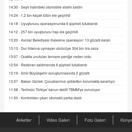
14:30 -
Seyir halindeki otomobile silahlı saldırı
ADEM AKÖL
14:24 -
1,2 ton kaçak tütün ele geçirildi
Esed Destekçilerinin Yüzüne Vurulan Şamar:
14:18 -
Uyuşturucu operasyonunda 6 şüpheli tutuklandı
Sednaya
11.12.2024 12:30
14:12 -
257 bin uyuşturucu hap ele geçirildi
13:20 -
Avcılar Belediyesi ihalesine operasyon: 13 gözaltı kararı
DR. EKREM ASLAN
Gerçek Ne, Algı Ne? "Beraber Yürüyoruz"
13:13 -
Dur ihtarına uymayan sürücüye 304 bin lira ceza
Cümlesinin Peşinden
13:07 -
Ocakta unutulan tencere paniğe neden oldu
19.07.2025 12:45
12:54 -
Restoran saldırısında 6 şüpheli tutuklandı
GÖNÜL MENEKŞE
12:19 -
İzmir Büyükşehir soruşturmasında 2 gözaltı
Şifacının Yolu
12:07 -
Bakan Gürlek: Çocuklarımızı şiddetten korumakta kararlıyız
04.11.2025 12:56
11:58 -
Terörsüz Türkiye' kanun teklifi TBMM'ye sunuluyor
11:50 -
Kontrolden çıkan otomobil parka daldı
AV. RÜMEYSA ÖZKALE
Kira Uyuşmazlıklarında Dava Açmadan Önce
Arabulucuya Başvuru Şartı
23.09.2023 16:30
Anketler
Video Galeri
Foto Galeri
Küny
CAN UĞURATEŞ