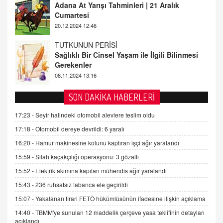
Sağlıklı Bir Cinsel Yaşam ile İlgili Bilinmesi
Gerekenler
08.11.2024 13:16
FARUK ÖNALAN
Tezkere Onaylanmasaydı…
2 Kasım 2021 Salı 00:11
AV. DOĞAN CAN DOĞAN
SON DAKİKA HABERLERİ
Kişisel verilerin korunması ve dijital hukukun
gelişimi
17:23 -
Seyir halindeki otomobil alevlere teslim oldu
15.09.2025 16:17
17:18 -
Otomobil dereye devrildi: 6 yaralı
16:20 -
Hamur makinesine kolunu kaptıran işçi ağır yaralandı
SEHER EREK
Kış Ayları Geldi, Hangi Önlemler Alınmalı?
15:59 -
Silah kaçakçılığı operasyonu: 3 gözaltı
9.12.2025 10:11
15:52 -
Elektrik akımına kapılan mühendis ağır yaralandı
15:43 -
236 ruhsatsız tabanca ele geçirildi
İNCİ GÜL AKÖL
15:07 -
Yakalanan firari FETÖ hükümlüsünün ifadesine ilişkin açıklama
Trump Keşke Adana'yı da Ziyaret Etse...
14:40 -
TBMM'ye sunulan 12 maddelik çerçeve yasa teklifinin detayları
06.07.2026 13:00
açıklandı