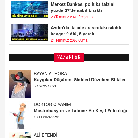
Merkez Bankası politika faizini
yüzde 37'de sabit bıraktı
23 Temmuz 2026 Perşembe
Aydın'da iki aile arasındaki silahlı
kavga: 2 ölü, 5 yaralı
24 Temmuz 2026 Cuma
YAZARLAR
DOKTOR CİVANIM
Mastürbasyon ve Tatmin: Bir Keşif Yolculuğu
13.11.2024 22:51
ALİ EFENDİ
Adana At Yarışı Tahminleri | 21 Aralık
Cumartesi
20.12.2024 12:46
TUTKUNUN PERİSİ