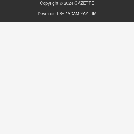
Copyright © 2024
GAZETTE
Değişen yapısıyla Suriye
16.12.2024 14:16
Developed By
2ADAM YAZILIM
GÜNLÜK BURÇ YORUMU
Günlük Burç Yorumu | 22 Kasım 2024: Koç,
Boğa, İkizler ve Daha Fazlası!
20.11.2024 17:44
PEARL SİRİUS
Mars 4 Kasım’da Aslan Burcuna Geçiyor
01.11.2025 14:25
BAYAN AURORA
Kaygıları Düşüren, Sinirleri Düzelten Bitkiler
5.1.2025 12:23