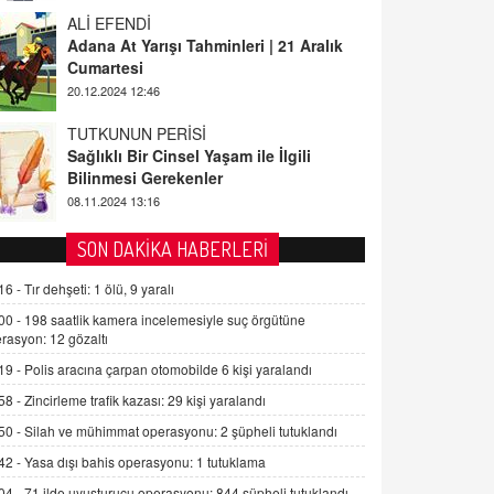
ALİ EFENDİ
Adana At Yarışı Tahminleri | 21 Aralık
Cumartesi
20.12.2024 12:46
TUTKUNUN PERİSİ
Sağlıklı Bir Cinsel Yaşam ile İlgili
Bilinmesi Gerekenler
08.11.2024 13:16
FARUK ÖNALAN
SON DAKİKA HABERLERİ
Tezkere Onaylanmasaydı…
16 -
Tır dehşeti: 1 ölü, 9 yaralı
2 Kasım 2021 Salı 00:11
00 -
198 saatlik kamera incelemesiyle suç örgütüne
rasyon: 12 gözaltı
AV. DOĞAN CAN DOĞAN
19 -
Polis aracına çarpan otomobilde 6 kişi yaralandı
Kişisel verilerin korunması ve dijital
hukukun gelişimi
58 -
Zincirleme trafik kazası: 29 kişi yaralandı
15.09.2025 16:17
50 -
Silah ve mühimmat operasyonu: 2 şüpheli tutuklandı
42 -
Yasa dışı bahis operasyonu: 1 tutuklama
SEHER EREK
Kış Ayları Geldi, Hangi Önlemler
04 -
71 ilde uyuşturucu operasyonu: 844 şüpheli tutuklandı