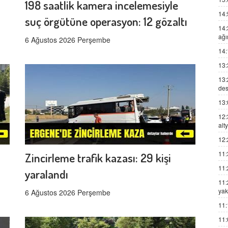
198 saatlik kamera incelemesiyle
14:
suç örgütüne operasyon: 12 gözaltı
14:
ağı
6 Ağustos 2026 Perşembe
14:
13:
13:
des
13:
12:
alt
12:
11:
Zincirleme trafik kazası: 29 kişi
11:
yaralandı
11:
yak
6 Ağustos 2026 Perşembe
11:
11: