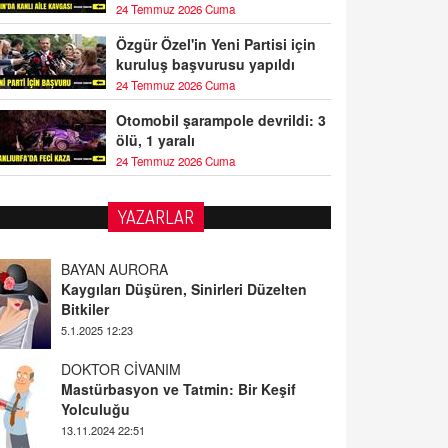
24 Temmuz 2026 Cuma
Özgür Özel'in Yeni Partisi için
kuruluş başvurusu yapıldı
24 Temmuz 2026 Cuma
Otomobil şarampole devrildi: 3
ölü, 1 yaralı
24 Temmuz 2026 Cuma
YAZARLAR
BAYAN AURORA
Kaygıları Düşüren, Sinirleri Düzelten
Bitkiler
5.1.2025 12:23
DOKTOR CİVANIM
Mastürbasyon ve Tatmin: Bir Keşif
Yolculuğu
13.11.2024 22:51