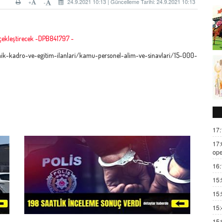
+
24.9.2021 10:13 | Güncelleme Tarihi: 24.9.2021 10:13
-
 gerçekleştirecek -DPB841797 -
mik-kadro-ve-egitim-ilanlari/kamu-personel-alim-ve-sinavlari/15-000-
17:
17:
ope
16:
15:
15:
15:
15: