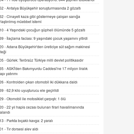
Alınmalı?
52 -
Antalya Büyükşehir soruşturmasında 2 gözaltı
9.12.2025 10:11
32 -
Cinayeti kaza gibi göstermeye çalışan sanığa
rlaştırılmış müebbet istemi
İNCİ GÜL AKÖL
Trump Keşke Adana'yı da Ziyaret Etse...
10 -
4 Yaşındaki çocuğun şüpheli ölümünde 5 gözaltı
06.07.2026 13:00
39 -
İlaçlama faciası: 9 yaşındaki çocuk yaşamını yitirdi
20 -
Adana Büyükşehir'den üreticiye süt sağım makinesi
ADEM AKÖL
teği
Esed Destekçilerinin Yüzüne Vurulan
05 -
Gürlek: Terörsüz Türkiye milli devlet politikasıdır
Şamar: Sednaya
35 -
ASKİ'den Bakımyurdu Caddesi'ne 17 milyon liralık
11.12.2024 12:30
yapı yatırımı
DR. EKREM ASLAN
26 -
Kontrolden çıkan otomobil iki dükkana daldı
Gerçek Ne, Algı Ne? "Beraber
39 -
62,9 kilo uyuşturucu ele geçirildi
Yürüyoruz" Cümlesinin Peşinden
29 -
Otomobil ile motosiklet çarpıştı: 1 ölü
19.07.2025 12:45
20 -
22 yıl hapis cezası bulunan firari havalimanında
GÖNÜL MENEKŞE
alandı
Şifacının Yolu
13 -
Parkta bıçaklı kavga: 2 yaralı
04.11.2025 12:56
01 -
Tır dorsesi alev aldı