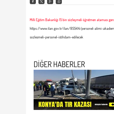
​​​​​​​Milli Eğitim Bakanlığı 15 bin sözleşmeli öğretmen ataması
https://www.ilan.gov.tr/ilan/855414/personel-alimi-akade
sozlesmeli-personel-istihdam-edilecek
DİĞER HABERLER