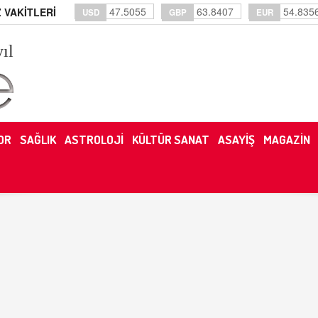
47.5055
63.8407
54.835
 VAKİTLERİ
USD
GBP
EUR
yıl
OR
SAĞLIK
ASTROLOJİ
KÜLTÜR SANAT
ASAYİŞ
MAGAZİN