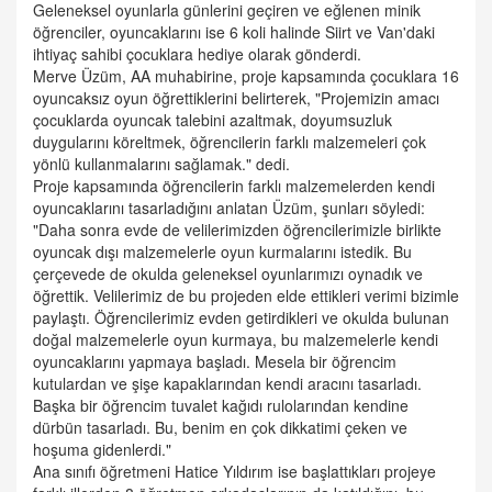
Geleneksel oyunlarla günlerini geçiren ve eğlenen minik
öğrenciler, oyuncaklarını ise 6 koli halinde Siirt ve Van'daki
ihtiyaç sahibi çocuklara hediye olarak gönderdi.
Merve Üzüm, AA muhabirine, proje kapsamında çocuklara 16
oyuncaksız oyun öğrettiklerini belirterek, "Projemizin amacı
çocuklarda oyuncak talebini azaltmak, doyumsuzluk
duygularını köreltmek, öğrencilerin farklı malzemeleri çok
yönlü kullanmalarını sağlamak." dedi.
Proje kapsamında öğrencilerin farklı malzemelerden kendi
oyuncaklarını tasarladığını anlatan Üzüm, şunları söyledi:
"Daha sonra evde de velilerimizden öğrencilerimizle birlikte
oyuncak dışı malzemelerle oyun kurmalarını istedik. Bu
çerçevede de okulda geleneksel oyunlarımızı oynadık ve
öğrettik. Velilerimiz de bu projeden elde ettikleri verimi bizimle
paylaştı. Öğrencilerimiz evden getirdikleri ve okulda bulunan
doğal malzemelerle oyun kurmaya, bu malzemelerle kendi
oyuncaklarını yapmaya başladı. Mesela bir öğrencim
kutulardan ve şişe kapaklarından kendi aracını tasarladı.
Başka bir öğrencim tuvalet kağıdı rulolarından kendine
dürbün tasarladı. Bu, benim en çok dikkatimi çeken ve
hoşuma gidenlerdi."
Ana sınıfı öğretmeni Hatice Yıldırım ise başlattıkları projeye