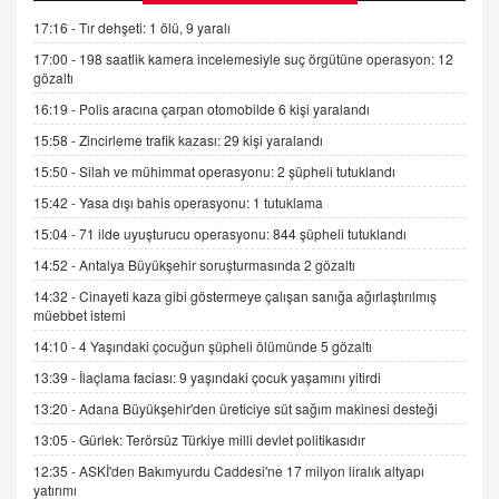
Kişisel verilerin korunması ve dijital hukukun
gelişimi
17:16 -
Tır dehşeti: 1 ölü, 9 yaralı
15.09.2025 16:17
17:00 -
198 saatlik kamera incelemesiyle suç örgütüne operasyon: 12
gözaltı
SEHER EREK
16:19 -
Polis aracına çarpan otomobilde 6 kişi yaralandı
Kış Ayları Geldi, Hangi Önlemler Alınmalı?
15:58 -
Zincirleme trafik kazası: 29 kişi yaralandı
9.12.2025 10:11
15:50 -
Silah ve mühimmat operasyonu: 2 şüpheli tutuklandı
15:42 -
Yasa dışı bahis operasyonu: 1 tutuklama
İNCİ GÜL AKÖL
Trump Keşke Adana'yı da Ziyaret Etse...
15:04 -
71 ilde uyuşturucu operasyonu: 844 şüpheli tutuklandı
06.07.2026 13:00
14:52 -
Antalya Büyükşehir soruşturmasında 2 gözaltı
14:32 -
Cinayeti kaza gibi göstermeye çalışan sanığa ağırlaştırılmış
müebbet istemi
ADEM AKÖL
Esed Destekçilerinin Yüzüne Vurulan Şamar:
14:10 -
4 Yaşındaki çocuğun şüpheli ölümünde 5 gözaltı
Sednaya
13:39 -
İlaçlama faciası: 9 yaşındaki çocuk yaşamını yitirdi
11.12.2024 12:30
13:20 -
Adana Büyükşehir'den üreticiye süt sağım makinesi desteği
DR. EKREM ASLAN
13:05 -
Gürlek: Terörsüz Türkiye milli devlet politikasıdır
Gerçek Ne, Algı Ne? "Beraber Yürüyoruz"
12:35 -
ASKİ'den Bakımyurdu Caddesi'ne 17 milyon liralık altyapı
Cümlesinin Peşinden
yatırımı
19.07.2025 12:45