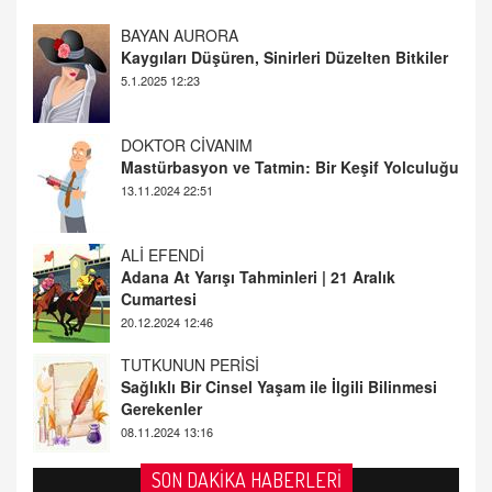
DOKTOR CİVANIM
Mastürbasyon ve Tatmin: Bir Keşif Yolculuğu
13.11.2024 22:51
ALİ EFENDİ
Adana At Yarışı Tahminleri | 21 Aralık
Cumartesi
20.12.2024 12:46
TUTKUNUN PERİSİ
Sağlıklı Bir Cinsel Yaşam ile İlgili Bilinmesi
Gerekenler
08.11.2024 13:16
FARUK ÖNALAN
Tezkere Onaylanmasaydı…
2 Kasım 2021 Salı 00:11
AV. DOĞAN CAN DOĞAN
SON DAKİKA HABERLERİ