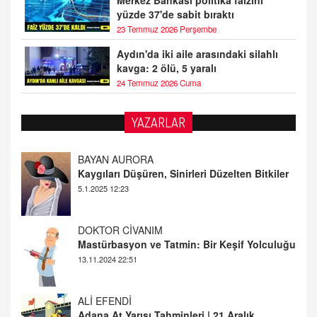
Merkez Bankası politika faizini
yüzde 37'de sabit bıraktı
23 Temmuz 2026 Perşembe
Aydın'da iki aile arasındaki silahlı
kavga: 2 ölü, 5 yaralı
24 Temmuz 2026 Cuma
YAZARLAR
DOKTOR CİVANIM
Mastürbasyon ve Tatmin: Bir Keşif Yolculuğu
13.11.2024 22:51
ALİ EFENDİ
Adana At Yarışı Tahminleri | 21 Aralık
Cumartesi
20.12.2024 12:46
TUTKUNUN PERİSİ
Sağlıklı Bir Cinsel Yaşam ile İlgili Bilinmesi