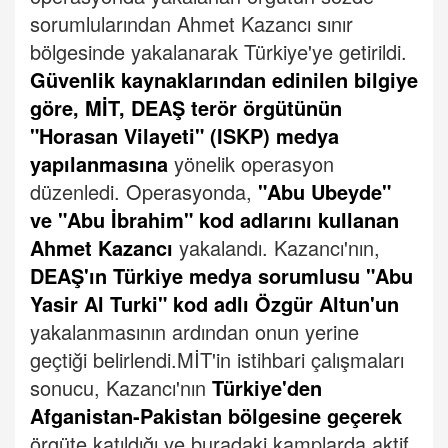
sorumlularından Ahmet Kazancı sınır
bölgesinde yakalanarak Türkiye'ye getirildi.
Güvenlik kaynaklarından edinilen bilgiye
göre, MİT, DEAŞ terör örgütünün
"Horasan Vilayeti" (ISKP) medya
yapılanmasına
yönelik operasyon
düzenledi.
Operasyon
da,
"Abu Ubeyde"
ve "Abu İbrahim" kod adlarını kullanan
Ahmet Kazancı
yakalandı. Kazancı'nın,
DEAŞ'ın Türkiye medya sorumlusu "Abu
Yasir Al Turki" kod adlı Özgür Altun'un
yakalanmasının ardından onun yerine
geçtiği belirlendi.
MİT'in istihbari çalışmaları
sonucu, Kazancı'nın
Türkiye'den
Afganistan-Pakistan bölgesine geçerek
örgüte katıldığı ve buradaki kamplarda aktif