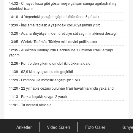
14:32 -
Cinayeti kaza gibi göstermeye çalışan sanığa ağırlaştırılmış
müebbet istemi
ADEM AKÖL
Esed Destekçilerinin Yüzüne Vurulan Şamar:
14:10 -
4 Yaşındaki çocuğun şüpheli ölümünde 5 gözaltı
Sednaya
13:39 -
İlaçlama faciası: 9 yaşındaki çocuk yaşamını yitirdi
11.12.2024 12:30
13:20 -
Adana Büyükşehir'den üreticiye süt sağım makinesi desteği
DR. EKREM ASLAN
13:05 -
Gürlek: Terörsüz Türkiye milli devlet politikasıdır
Gerçek Ne, Algı Ne? "Beraber Yürüyoruz"
12:35 -
ASKİ'den Bakımyurdu Caddesi'ne 17 milyon liralık altyapı
Cümlesinin Peşinden
yatırımı
19.07.2025 12:45
12:26 -
Kontrolden çıkan otomobil iki dükkana daldı
GÖNÜL MENEKŞE
11:39 -
62,9 kilo uyuşturucu ele geçirildi
Şifacının Yolu
11:29 -
Otomobil ile motosiklet çarpıştı: 1 ölü
04.11.2025 12:56
11:20 -
22 yıl hapis cezası bulunan firari havalimanında yakalandı
11:13 -
Parkta bıçaklı kavga: 2 yaralı
AV. RÜMEYSA ÖZKALE
Kira Uyuşmazlıklarında Dava Açmadan Önce
11:01 -
Tır dorsesi alev aldı
Arabulucuya Başvuru Şartı
23.09.2023 16:30
Anketler
Video Galeri
Foto Galeri
Küny
CAN UĞURATEŞ