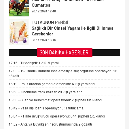
Gerekenler
08.11.2024 13:16
FARUK ÖNALAN
Tezkere Onaylanmasaydı…
2 Kasım 2021 Salı 00:11
AV. DOĞAN CAN DOĞAN
SON DAKİKA HABERLERİ
Kişisel verilerin korunması ve dijital hukukun
gelişimi
17:16 -
Tır dehşeti: 1 ölü, 9 yaralı
15.09.2025 16:17
17:00 -
198 saatlik kamera incelemesiyle suç örgütüne operasyon: 12
gözaltı
SEHER EREK
16:19 -
Polis aracına çarpan otomobilde 6 kişi yaralandı
Kış Ayları Geldi, Hangi Önlemler Alınmalı?
15:58 -
Zincirleme trafik kazası: 29 kişi yaralandı
9.12.2025 10:11
15:50 -
Silah ve mühimmat operasyonu: 2 şüpheli tutuklandı
15:42 -
Yasa dışı bahis operasyonu: 1 tutuklama
İNCİ GÜL AKÖL
Trump Keşke Adana'yı da Ziyaret Etse...
15:04 -
71 ilde uyuşturucu operasyonu: 844 şüpheli tutuklandı
06.07.2026 13:00
14:52 -
Antalya Büyükşehir soruşturmasında 2 gözaltı