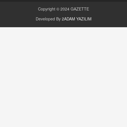
Değişen yapısıyla Suriye
16.12.2024 14:16
Copyright © 2024
GAZETTE
Developed By
2ADAM YAZILIM
GÜNLÜK BURÇ YORUMU
Günlük Burç Yorumu | 22 Kasım 2024: Koç,
Boğa, İkizler ve Daha Fazlası!
20.11.2024 17:44
PEARL SİRİUS
Mars 4 Kasım’da Aslan Burcuna Geçiyor
01.11.2025 14:25
BAYAN AURORA
Kaygıları Düşüren, Sinirleri Düzelten Bitkiler
5.1.2025 12:23