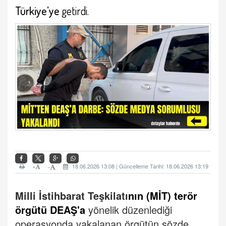
Türkiye’ye
getirdi.
+
18.06.2026 13:08 | Güncelleme Tarihi: 18.06.2026 13:19
-
Milli İstihbarat Teşkilatı
nın (MİT) terör
örgütü DEAŞ'a
yönelik düzenlediği
operasyonda yakalanan örgütün sözde