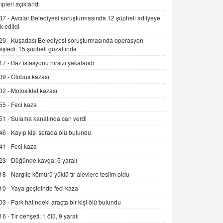
ipleri açıklandı
Kış Ayları Geldi, Hangi Önlemler
Alınmalı?
37 -
Avcılar Belediyesi soruşturmasında 12 şüpheli adliyeye
k edildi
9.12.2025 10:11
29 -
Kuşadası Belediyesi soruşturmasında operasyon
İNCİ GÜL AKÖL
işledi: 15 şüpheli gözaltında
Trump Keşke Adana'yı da Ziyaret Etse...
17 -
Baz istasyonu hırsızı yakalandı
06.07.2026 13:00
09 -
Otobüs kazası
02 -
Motosiklet kazası
ADEM AKÖL
55 -
Feci kaza
Esed Destekçilerinin Yüzüne Vurulan
Şamar: Sednaya
51 -
Sulama kanalında can verdi
11.12.2024 12:30
46 -
Kayıp kişi serada ölü bulundu
DR. EKREM ASLAN
41 -
Feci kaza
Gerçek Ne, Algı Ne? "Beraber
23 -
Düğünde kavga: 5 yaralı
Yürüyoruz" Cümlesinin Peşinden
18 -
Nargile kömürü yüklü tır alevlere teslim oldu
19.07.2025 12:45
10 -
Yaya geçidinde feci kaza
GÖNÜL MENEKŞE
03 -
Park halindeki araçta bir kişi ölü bulundu
Şifacının Yolu
16 -
Tır dehşeti: 1 ölü, 9 yaralı
04.11.2025 12:56