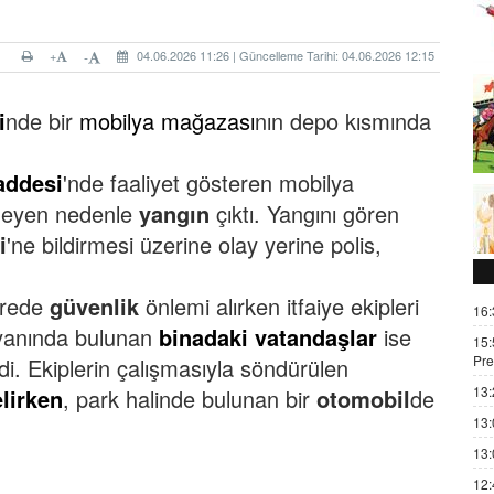
+
04.06.2026 11:26 | Güncelleme Tarihi: 04.06.2026 12:15
-
i
nde bir
mobilya mağazası
nın depo kısmında
addesi
'nde faaliyet gösteren mobilya
meyen nedenle
yangın
çıktı.
Yangını gören
i
'ne bildirmesi üzerine olay yerine polis,
vrede
güvenlik
önlemi alırken itfaiye ekipleri
16:
yanında bulunan
binadaki vatandaşlar
ise
15:
Pre
ldi.
Ekiplerin çalışmasıyla söndürülen
13:
lirken
, park halinde bulunan bir
otomobil
de
13:
13:
12: