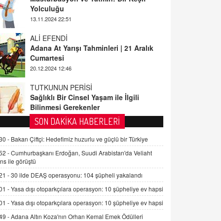
13.11.2024 22:51
ALİ EFENDİ
Adana At Yarışı Tahminleri | 21 Aralık
Cumartesi
20.12.2024 12:46
TUTKUNUN PERİSİ
Sağlıklı Bir Cinsel Yaşam ile İlgili
Bilinmesi Gerekenler
08.11.2024 13:16
FARUK ÖNALAN
SON DAKİKA HABERLERİ
Tezkere Onaylanmasaydı…
30 -
Bakan Çiftçi: Hedefimiz huzurlu ve güçlü bir Türkiye
2 Kasım 2021 Salı 00:11
52 -
Cumhurbaşkanı Erdoğan, Suudi Arabistan'da Veliaht
ns ile görüştü
AV. DOĞAN CAN DOĞAN
21 -
30 ilde DEAŞ operasyonu: 104 şüpheli yakalandı
Kişisel verilerin korunması ve dijital
hukukun gelişimi
01 -
Yasa dışı otoparkçılara operasyon: 10 şüpheliye ev hapsi
15.09.2025 16:17
01 -
Yasa dışı otoparkçılara operasyon: 10 şüpheliye ev hapsi
49 -
Adana Altın Koza'nın Orhan Kemal Emek Ödülleri
SEHER EREK