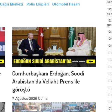
sah
 Çağrı Merkezi
Polis Ekipleri
Otomobil Hasarı
12:
sev
12:
gen
12:
12:
12:
11:
11:
11:
e
Cumhurbaşkanı Erdoğan, Suudi
11:
Arabistan'da Veliaht Prens ile
11:
11:
görüştü
11:
7 Ağustos 2026 Cuma
11:
17: