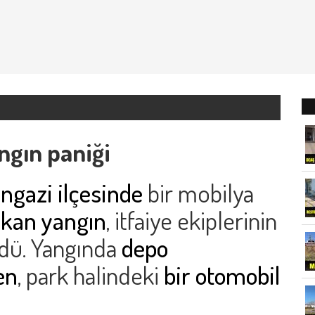
gın paniği
gazi ilçesinde
bir mobilya
ıkan yangın
, itfaiye ekiplerinin
dü. Yangında
depo
en
, park halindeki
bir otomobil