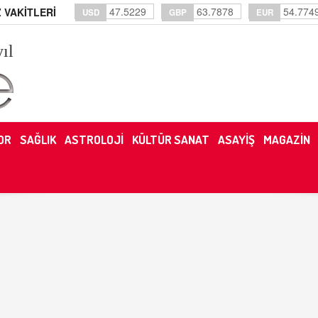
47.5229
63.7878
54.774
 VAKİTLERİ
USD
GBP
EUR
yıl
OR
SAĞLIK
ASTROLOJİ
KÜLTÜR SANAT
ASAYİŞ
MAGAZİN