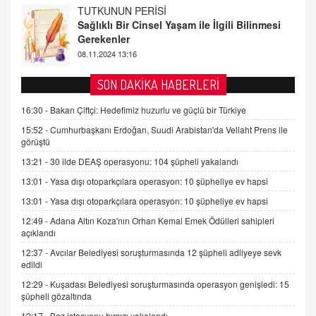
FARUK ÖNALAN
Tezkere Onaylanmasaydı…
2 Kasım 2021 Salı 00:11
AV. DOĞAN CAN DOĞAN
SON DAKİKA HABERLERİ
Kişisel verilerin korunması ve dijital hukukun
gelişimi
16:30 -
Bakan Çiftçi: Hedefimiz huzurlu ve güçlü bir Türkiye
15.09.2025 16:17
15:52 -
Cumhurbaşkanı Erdoğan, Suudi Arabistan'da Veliaht Prens ile
görüştü
SEHER EREK
13:21 -
30 ilde DEAŞ operasyonu: 104 şüpheli yakalandı
Kış Ayları Geldi, Hangi Önlemler Alınmalı?
13:01 -
Yasa dışı otoparkçılara operasyon: 10 şüpheliye ev hapsi
9.12.2025 10:11
13:01 -
Yasa dışı otoparkçılara operasyon: 10 şüpheliye ev hapsi
12:49 -
Adana Altın Koza'nın Orhan Kemal Emek Ödülleri sahipleri
İNCİ GÜL AKÖL
açıklandı
Trump Keşke Adana'yı da Ziyaret Etse...
06.07.2026 13:00
12:37 -
Avcılar Belediyesi soruşturmasında 12 şüpheli adliyeye sevk
edildi
12:29 -
Kuşadası Belediyesi soruşturmasında operasyon genişledi: 15
ADEM AKÖL
şüpheli gözaltında
Esed Destekçilerinin Yüzüne Vurulan Şamar:
12:17 -
Baz istasyonu hırsızı yakalandı