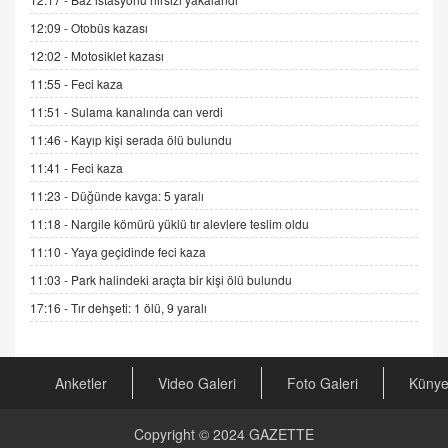
Sednaya
12:09 -
Otobüs kazası
11.12.2024 12:30
12:02 -
Motosiklet kazası
DR. EKREM ASLAN
11:55 -
Feci kaza
Gerçek Ne, Algı Ne? "Beraber Yürüyoruz"
Cümlesinin Peşinden
11:51 -
Sulama kanalında can verdi
19.07.2025 12:45
11:46 -
Kayıp kişi serada ölü bulundu
GÖNÜL MENEKŞE
11:41 -
Feci kaza
Şifacının Yolu
11:23 -
Düğünde kavga: 5 yaralı
04.11.2025 12:56
11:18 -
Nargile kömürü yüklü tır alevlere teslim oldu
11:10 -
Yaya geçidinde feci kaza
AV. RÜMEYSA ÖZKALE
11:03 -
Park halindeki araçta bir kişi ölü bulundu
Kira Uyuşmazlıklarında Dava Açmadan Önce
Arabulucuya Başvuru Şartı
17:16 -
Tır dehşeti: 1 ölü, 9 yaralı
23.09.2023 16:30
CAN UĞURATEŞ
Anketler
Video Galeri
Foto Galeri
Küny
Değişen yapısıyla Suriye
16.12.2024 14:16
Copyright © 2024
GAZETTE