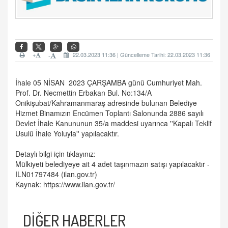
+
22.03.2023 11:36 | Güncelleme Tarihi: 22.03.2023 11:36
-
İhale 05 NİSAN 2023 ÇARŞAMBA günü Cumhuriyet Mah.
Prof. Dr. Necmettin Erbakan Bul. No:134/A
Onikişubat/Kahramanmaraş adresinde bulunan Belediye
Hizmet Binamızın Encümen Toplantı Salonunda 2886 sayılı
Devlet İhale Kanununun 35/a maddesi uyarınca ''Kapalı Teklif
Usulü İhale Yoluyla'' yapılacaktır.
Detaylı bilgi için tıklayınız:
Mülkiyeti belediyeye ait 4 adet taşınmazın satışı yapılacaktır -
ILN01797484
(ilan.gov.tr)
Kaynak:
https://www.ilan.gov.tr/
DİĞER HABERLER