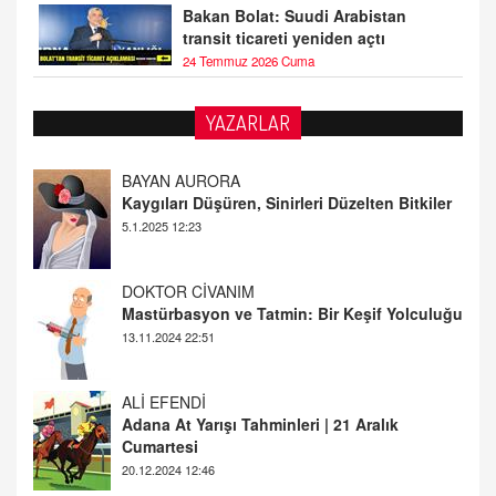
Bakan Bolat: Suudi Arabistan
transit ticareti yeniden açtı
24 Temmuz 2026 Cuma
YAZARLAR
DOKTOR CİVANIM
Mastürbasyon ve Tatmin: Bir Keşif Yolculuğu
13.11.2024 22:51
ALİ EFENDİ
Adana At Yarışı Tahminleri | 21 Aralık
Cumartesi
20.12.2024 12:46
TUTKUNUN PERİSİ
Sağlıklı Bir Cinsel Yaşam ile İlgili Bilinmesi
Gerekenler
08.11.2024 13:16