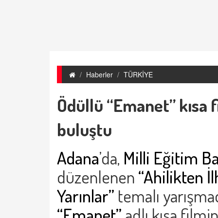
Haberler
TÜRKİYE
Ödüllü “Emanet” kısa fi
buluştu
Adana
’da,
Milli Eğitim 
düzenlenen
“Ahilikten İ
Yarınlar”
temalı yarışm
“Emanet”
adlı kısa filmi