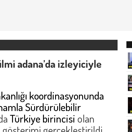
lmi adana’da izleyiciyle
Bakanlığı koordinasyonunda
lhamla Sürdürülebilir
ada
Türkiye birincisi
olan
n gösterimi gerçekleştirildi.