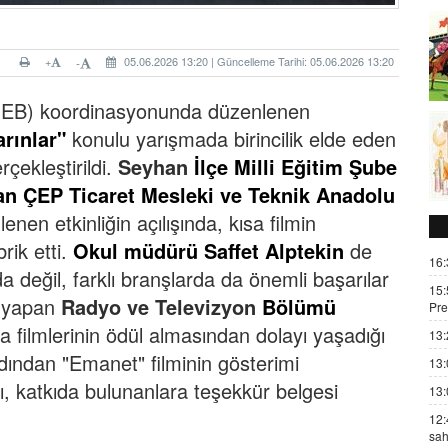
+
05.06.2026 13:20 | Güncelleme Tarihi: 05.06.2026 13:20
-
EB) koordinasyonunda düzenlenen
arınlar"
konulu yarışmada birincilik elde eden
rçekleştirildi.
Seyhan
İlçe Milli Eğitim Şube
n ÇEP Ticaret Mesleki ve Teknik Anadolu
nen etkinliğin açılışında, kısa filmin
rik etti.
Okul müdürü Saffet Alptekin
de
16:
a değil, farklı branşlarda da önemli başarılar
15:
i yapan
Radyo ve Televizyon
Bölümü
Pre
a filmlerinin ödül almasından dolayı yaşadığı
13:
ından "Emanet" filminin gösterimi
13:
ı, katkıda bulunanlara teşekkür belgesi
13:
12:
sah