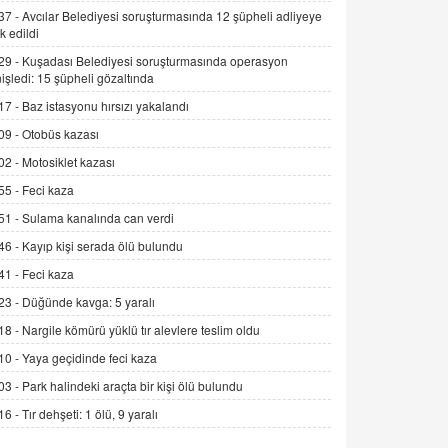
Alınmalı?
37 -
Avcılar Belediyesi soruşturmasında 12 şüpheli adliyeye
k edildi
9.12.2025 10:11
29 -
Kuşadası Belediyesi soruşturmasında operasyon
İNCİ GÜL AKÖL
işledi: 15 şüpheli gözaltında
Trump Keşke Adana'yı da Ziyaret Etse...
17 -
Baz istasyonu hırsızı yakalandı
06.07.2026 13:00
09 -
Otobüs kazası
02 -
Motosiklet kazası
ADEM AKÖL
55 -
Feci kaza
Esed Destekçilerinin Yüzüne Vurulan
Şamar: Sednaya
51 -
Sulama kanalında can verdi
11.12.2024 12:30
46 -
Kayıp kişi serada ölü bulundu
DR. EKREM ASLAN
41 -
Feci kaza
Gerçek Ne, Algı Ne? "Beraber
23 -
Düğünde kavga: 5 yaralı
Yürüyoruz" Cümlesinin Peşinden
18 -
Nargile kömürü yüklü tır alevlere teslim oldu
19.07.2025 12:45
10 -
Yaya geçidinde feci kaza
GÖNÜL MENEKŞE
03 -
Park halindeki araçta bir kişi ölü bulundu
Şifacının Yolu
16 -
Tır dehşeti: 1 ölü, 9 yaralı
04.11.2025 12:56