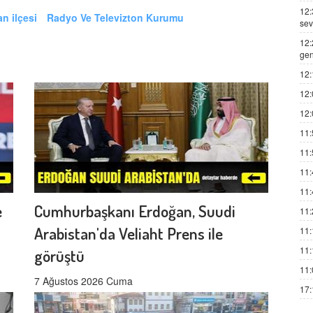
12:
n ilçesi
Radyo Ve Televizton Kurumu
sev
12:
gen
12:
12:
12:
11:
11:
11:
11:
e
Cumhurbaşkanı Erdoğan, Suudi
11:
Arabistan'da Veliaht Prens ile
11:
11:
görüştü
11:
7 Ağustos 2026 Cuma
17: