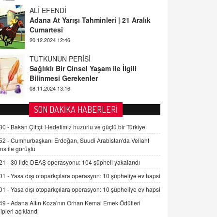
ALİ EFENDİ
Adana At Yarışı Tahminleri | 21 Aralık
Cumartesi
20.12.2024 12:46
TUTKUNUN PERİSİ
Sağlıklı Bir Cinsel Yaşam ile İlgili
Bilinmesi Gerekenler
08.11.2024 13:16
FARUK ÖNALAN
SON DAKİKA HABERLERİ
Tezkere Onaylanmasaydı…
30 -
Bakan Çiftçi: Hedefimiz huzurlu ve güçlü bir Türkiye
2 Kasım 2021 Salı 00:11
52 -
Cumhurbaşkanı Erdoğan, Suudi Arabistan'da Veliaht
ns ile görüştü
AV. DOĞAN CAN DOĞAN
21 -
30 ilde DEAŞ operasyonu: 104 şüpheli yakalandı
Kişisel verilerin korunması ve dijital
hukukun gelişimi
01 -
Yasa dışı otoparkçılara operasyon: 10 şüpheliye ev hapsi
15.09.2025 16:17
01 -
Yasa dışı otoparkçılara operasyon: 10 şüpheliye ev hapsi
49 -
Adana Altın Koza'nın Orhan Kemal Emek Ödülleri
SEHER EREK
ipleri açıklandı
Kış Ayları Geldi, Hangi Önlemler