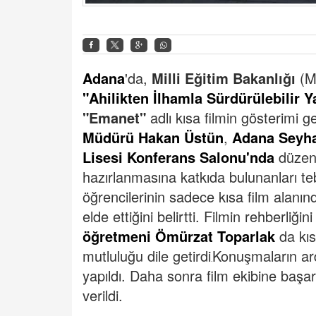
Adana
'da,
Milli Eğitim Bakanlığı
(M
"Ahilikten İlhamla Sürdürülebilir Y
"Emanet"
adlı kısa filmin gösterimi ge
Müdürü Hakan Üstün
,
Adana Seyha
Lisesi Konferans Salonu'nda
düzenle
hazırlanmasına katkıda bulunanları teb
öğrencilerinin sadece kısa film alanınd
elde ettiğini belirtti.
Filmin rehberliğin
öğretmeni Ömürzat Toparlak
da kıs
mutluluğu dile getirdi
Konuşmaların ard
.
yapıldı.
Daha sonra film ekibine başar
verildi.