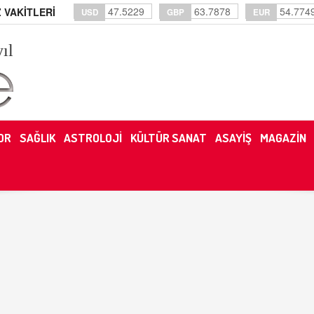
47.5229
63.7878
54.774
 VAKİTLERİ
USD
GBP
EUR
yıl
OR
SAĞLIK
ASTROLOJİ
KÜLTÜR SANAT
ASAYİŞ
MAGAZİN