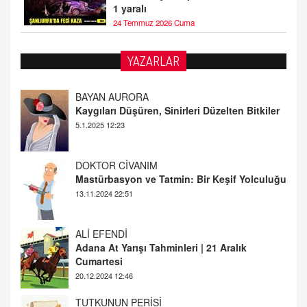
1 yaralı
24 Temmuz 2026 Cuma
YAZARLAR
DOKTOR CİVANIM
Mastürbasyon ve Tatmin: Bir Keşif Yolculuğu
13.11.2024 22:51
ALİ EFENDİ
Adana At Yarışı Tahminleri | 21 Aralık
Cumartesi
20.12.2024 12:46
TUTKUNUN PERİSİ
Sağlıklı Bir Cinsel Yaşam ile İlgili Bilinmesi
Gerekenler
08.11.2024 13:16
FARUK ÖNALAN