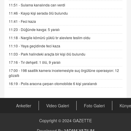
11.12.2024 12:30
11:51 -
Sulama kanalında can verdi
DR. EKREM ASLAN
11:46 -
Kayıp kişi serada ölü bulundu
Gerçek Ne, Algı Ne? "Beraber Yürüyoruz"
11:41 -
Feci kaza
Cümlesinin Peşinden
11:23 -
Düğünde kavga: 5 yaralı
19.07.2025 12:45
11:18 -
Nargile kömürü yüklü tır alevlere teslim oldu
GÖNÜL MENEKŞE
11:10 -
Yaya geçidinde feci kaza
Şifacının Yolu
11:03 -
Park halindeki araçta bir kişi ölü bulundu
04.11.2025 12:56
17:16 -
Tır dehşeti: 1 ölü, 9 yaralı
17:00 -
198 saatlik kamera incelemesiyle suç örgütüne operasyon: 12
AV. RÜMEYSA ÖZKALE
gözaltı
Kira Uyuşmazlıklarında Dava Açmadan Önce
Arabulucuya Başvuru Şartı
16:19 -
Polis aracına çarpan otomobilde 6 kişi yaralandı
23.09.2023 16:30
CAN UĞURATEŞ
Anketler
Video Galeri
Foto Galeri
Küny
Değişen yapısıyla Suriye
16.12.2024 14:16
Copyright © 2024
GAZETTE
GÜNLÜK BURÇ YORUMU
Developed By
2ADAM YAZILIM