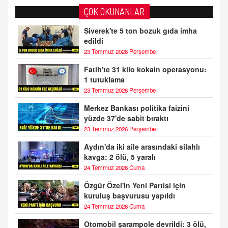
ÇOK OKUNANLAR
Siverek'te 5 ton bozuk gıda imha
edildi
23 Temmuz 2026 Perşembe
Fatih'te 31 kilo kokain operasyonu:
1 tutuklama
23 Temmuz 2026 Perşembe
Merkez Bankası politika faizini
yüzde 37'de sabit bıraktı
23 Temmuz 2026 Perşembe
Aydın'da iki aile arasındaki silahlı
kavga: 2 ölü, 5 yaralı
24 Temmuz 2026 Cuma
Özgür Özel'in Yeni Partisi için
kuruluş başvurusu yapıldı
24 Temmuz 2026 Cuma
Otomobil şarampole devrildi: 3 ölü,