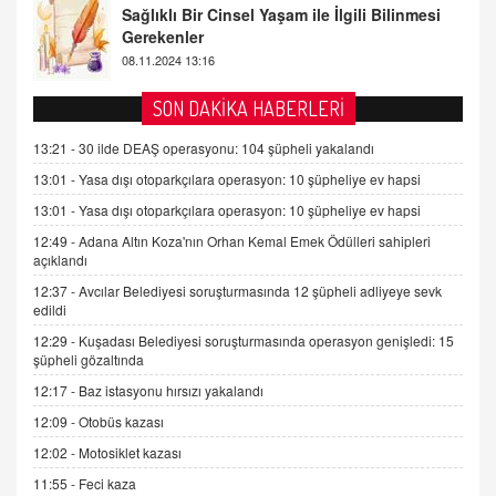
Tezkere Onaylanmasaydı…
2 Kasım 2021 Salı 00:11
AV. DOĞAN CAN DOĞAN
SON DAKİKA HABERLERİ
Kişisel verilerin korunması ve dijital hukukun
gelişimi
13:21 -
30 ilde DEAŞ operasyonu: 104 şüpheli yakalandı
15.09.2025 16:17
13:01 -
Yasa dışı otoparkçılara operasyon: 10 şüpheliye ev hapsi
13:01 -
Yasa dışı otoparkçılara operasyon: 10 şüpheliye ev hapsi
SEHER EREK
Kış Ayları Geldi, Hangi Önlemler Alınmalı?
12:49 -
Adana Altın Koza'nın Orhan Kemal Emek Ödülleri sahipleri
açıklandı
9.12.2025 10:11
12:37 -
Avcılar Belediyesi soruşturmasında 12 şüpheli adliyeye sevk
edildi
İNCİ GÜL AKÖL
12:29 -
Kuşadası Belediyesi soruşturmasında operasyon genişledi: 15
Trump Keşke Adana'yı da Ziyaret Etse...
şüpheli gözaltında
06.07.2026 13:00
12:17 -
Baz istasyonu hırsızı yakalandı
12:09 -
Otobüs kazası
ADEM AKÖL
12:02 -
Motosiklet kazası
Esed Destekçilerinin Yüzüne Vurulan Şamar:
Sednaya
11:55 -
Feci kaza