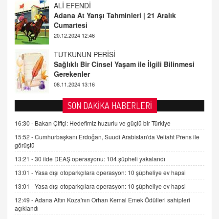
TUTKUNUN PERİSİ
Sağlıklı Bir Cinsel Yaşam ile İlgili Bilinmesi
Gerekenler
08.11.2024 13:16
FARUK ÖNALAN
Tezkere Onaylanmasaydı…
2 Kasım 2021 Salı 00:11
AV. DOĞAN CAN DOĞAN
SON DAKİKA HABERLERİ
Kişisel verilerin korunması ve dijital hukukun
gelişimi
16:30 -
Bakan Çiftçi: Hedefimiz huzurlu ve güçlü bir Türkiye
15.09.2025 16:17
15:52 -
Cumhurbaşkanı Erdoğan, Suudi Arabistan'da Veliaht Prens ile
görüştü
SEHER EREK
13:21 -
30 ilde DEAŞ operasyonu: 104 şüpheli yakalandı
Kış Ayları Geldi, Hangi Önlemler Alınmalı?
13:01 -
Yasa dışı otoparkçılara operasyon: 10 şüpheliye ev hapsi
9.12.2025 10:11
13:01 -
Yasa dışı otoparkçılara operasyon: 10 şüpheliye ev hapsi
12:49 -
Adana Altın Koza'nın Orhan Kemal Emek Ödülleri sahipleri
İNCİ GÜL AKÖL
açıklandı
Trump Keşke Adana'yı da Ziyaret Etse...