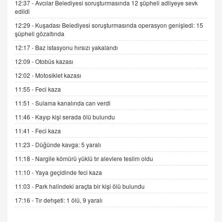
06.07.2026 13:00
12:37 -
Avcılar Belediyesi soruşturmasında 12 şüpheli adliyeye sevk
edildi
12:29 -
Kuşadası Belediyesi soruşturmasında operasyon genişledi: 15
ADEM AKÖL
şüpheli gözaltında
Esed Destekçilerinin Yüzüne Vurulan Şamar:
12:17 -
Baz istasyonu hırsızı yakalandı
Sednaya
12:09 -
Otobüs kazası
11.12.2024 12:30
12:02 -
Motosiklet kazası
DR. EKREM ASLAN
11:55 -
Feci kaza
Gerçek Ne, Algı Ne? "Beraber Yürüyoruz"
Cümlesinin Peşinden
11:51 -
Sulama kanalında can verdi
19.07.2025 12:45
11:46 -
Kayıp kişi serada ölü bulundu
GÖNÜL MENEKŞE
11:41 -
Feci kaza
Şifacının Yolu
11:23 -
Düğünde kavga: 5 yaralı
04.11.2025 12:56
11:18 -
Nargile kömürü yüklü tır alevlere teslim oldu
11:10 -
Yaya geçidinde feci kaza
AV. RÜMEYSA ÖZKALE
11:03 -
Park halindeki araçta bir kişi ölü bulundu
Kira Uyuşmazlıklarında Dava Açmadan Önce
Arabulucuya Başvuru Şartı
17:16 -
Tır dehşeti: 1 ölü, 9 yaralı
23.09.2023 16:30