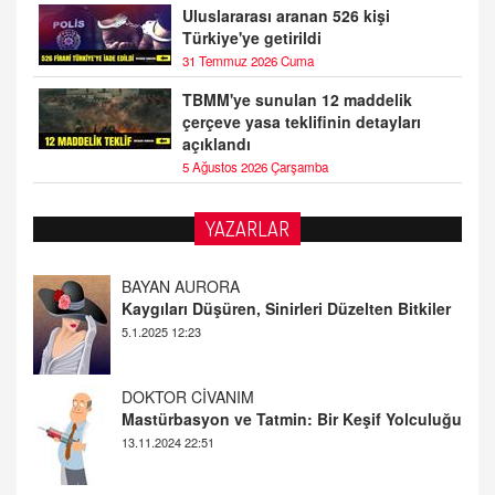
Uluslararası aranan 526 kişi
Türkiye'ye getirildi
31 Temmuz 2026 Cuma
TBMM'ye sunulan 12 maddelik
çerçeve yasa teklifinin detayları
açıklandı
5 Ağustos 2026 Çarşamba
YAZARLAR
DOKTOR CİVANIM
Mastürbasyon ve Tatmin: Bir Keşif Yolculuğu
13.11.2024 22:51
ALİ EFENDİ
Adana At Yarışı Tahminleri | 21 Aralık
Cumartesi
20.12.2024 12:46