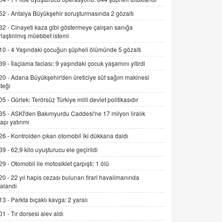
Alınmalı?
52 -
Antalya Büyükşehir soruşturmasında 2 gözaltı
9.12.2025 10:11
32 -
Cinayeti kaza gibi göstermeye çalışan sanığa
rlaştırılmış müebbet istemi
İNCİ GÜL AKÖL
Trump Keşke Adana'yı da Ziyaret Etse...
10 -
4 Yaşındaki çocuğun şüpheli ölümünde 5 gözaltı
06.07.2026 13:00
39 -
İlaçlama faciası: 9 yaşındaki çocuk yaşamını yitirdi
20 -
Adana Büyükşehir'den üreticiye süt sağım makinesi
ADEM AKÖL
teği
Esed Destekçilerinin Yüzüne Vurulan
05 -
Gürlek: Terörsüz Türkiye milli devlet politikasıdır
Şamar: Sednaya
35 -
ASKİ'den Bakımyurdu Caddesi'ne 17 milyon liralık
11.12.2024 12:30
yapı yatırımı
DR. EKREM ASLAN
26 -
Kontrolden çıkan otomobil iki dükkana daldı
Gerçek Ne, Algı Ne? "Beraber
39 -
62,9 kilo uyuşturucu ele geçirildi
Yürüyoruz" Cümlesinin Peşinden
29 -
Otomobil ile motosiklet çarpıştı: 1 ölü
19.07.2025 12:45
20 -
22 yıl hapis cezası bulunan firari havalimanında
GÖNÜL MENEKŞE
alandı
Şifacının Yolu
13 -
Parkta bıçaklı kavga: 2 yaralı
04.11.2025 12:56
01 -
Tır dorsesi alev aldı