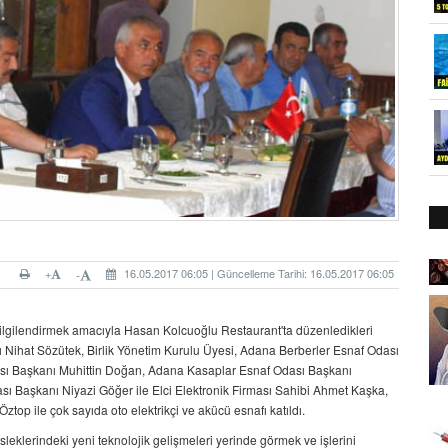
+
16.05.2017 06:05 | Güncelleme Tarihi: 16.05.2017 06:05
-
eri bilgilendirmek amacıyla Hasan Kolcuoğlu Restaurant'ta düzenledikleri
Nihat Sözütek, Birlik Yönetim Kurulu Üyesi, Adana Berberler Esnaf Odası
ası Başkanı Muhittin Doğan, Adana Kasaplar Esnaf Odası Başkanı
 Başkanı Niyazi Göğer ile Elci Elektronik Firması Sahibi Ahmet Kaşka,
op ile çok sayıda oto elektrikçi ve akücü esnafı katıldı.
lerindeki yeni teknolojik gelişmeleri yerinde görmek ve işlerini