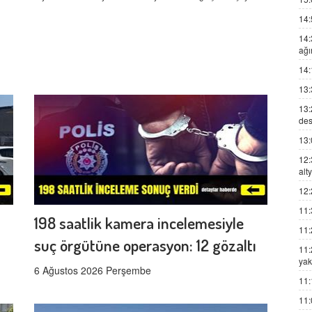
14:
14:
ağı
14:
13:
13:
des
13:
12:
alt
12:
11:
198 saatlik kamera incelemesiyle
11:
suç örgütüne operasyon: 12 gözaltı
11:
yak
6 Ağustos 2026 Perşembe
11:
11: