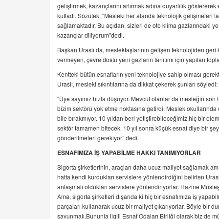
geliştirmek, kazançlarını artırmak adına duyarlılık göstererek 
kutladı. Sözütek, "Mesleki her alanda teknolojik gelişmeleri
sağlamaktadır. Bu açıdan, sizleri de oto klima gazlarındaki yen
kazançlar diliyorum"dedi.
Başkan Uraslı da, meslektaşlarının gelişen teknolojiden geri k
vermeyen, çevre dostu yeni gazların tanıtımı için yapılan topla
Kentteki bütün esnafların yeni teknolojiye sahip olması gere
Uraslı, mesleki sıkıntılarına da dikkat çekerek şunları söyledi:
"Üye sayımız hızla düşüyor. Mevcut olanlar da mesleğin son temsi
bizim sektörü yok etme noktasına getirdi. Meslek okullarında öğ
bile bırakmıyor. 10 yıldan beri yetiştirebileceğimiz hiç bir 
sektör tamamen bitecek. 10 yıl sonra küçük esnaf diye bir ş
gönderilmeleri gerekiyor” dedi.
ESNAFIMIZA İŞ YAPABİLME HAKKI TANIMIYORLAR
Sigorta şirketlerinin, araçları daha ucuz maliyet sağlamak amac
hatta kendi kurdukları servislere yönlendirdiğini belirten Urasl
anlaşmalı oldukları servislere yönlendiriyorlar. Hazine Müsteşa
Ama, sigorta şirketleri dışarıda ki hiç bir esnafımıza iş yapabi
parçaları kullanarak ucuz bir maliyet çıkarıyorlar. Böyle bir
savunmalı.Bununla ilgili Esnaf Odaları Birliği olarak biz de mü