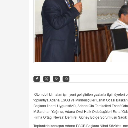
Otomobil klimaları için yeni geliştirilen gazlarla ilgili üyel
toplantıya Adana ESOB ve Minibüsçüler Esnaf Odası Başkanı 
Başkanı İlhami Uygunsözlü, Adana Oto Tamircileri Esnaf Od
M.Saruhan Yağmur, Adana Özel Halk Otobüsçüleri Esnaf Odası
Firma Ortağı Nevzat Demirel, Güney Bölge Sorumlusu Sadık Özt
Toplantıda konuşan Adana ESOB Başkanı Nihat Sözütek, meslek