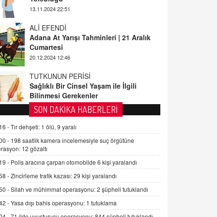
ALİ EFENDİ
Adana At Yarışı Tahminleri | 21 Aralık
Cumartesi
20.12.2024 12:46
TUTKUNUN PERİSİ
Sağlıklı Bir Cinsel Yaşam ile İlgili
Bilinmesi Gerekenler
08.11.2024 13:16
FARUK ÖNALAN
SON DAKİKA HABERLERİ
Tezkere Onaylanmasaydı…
16 -
Tır dehşeti: 1 ölü, 9 yaralı
2 Kasım 2021 Salı 00:11
00 -
198 saatlik kamera incelemesiyle suç örgütüne
rasyon: 12 gözaltı
AV. DOĞAN CAN DOĞAN
19 -
Polis aracına çarpan otomobilde 6 kişi yaralandı
Kişisel verilerin korunması ve dijital
hukukun gelişimi
58 -
Zincirleme trafik kazası: 29 kişi yaralandı
15.09.2025 16:17
50 -
Silah ve mühimmat operasyonu: 2 şüpheli tutuklandı
42 -
Yasa dışı bahis operasyonu: 1 tutuklama
SEHER EREK
Kış Ayları Geldi, Hangi Önlemler
04 -
71 ilde uyuşturucu operasyonu: 844 şüpheli tutuklandı