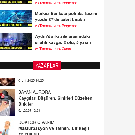
23 Temmuz 2026 Perşembe
Merkez Bankası politika faizini
yüzde 37'de sabit bıraktı
23 Temmuz 2026 Perşembe
Aydın'da iki aile arasındaki
silahlı kavga: 2 ölü, 5 yaralı
24 Temmuz 2026 Cuma
YAZARLAR
BAYAN AURORA
Kaygıları Düşüren, Sinirleri Düzelten
Bitkiler
5.1.2025 12:23
DOKTOR CİVANIM
Mastürbasyon ve Tatmin: Bir Keşif
Yolculuğu
13.11.2024 22:51