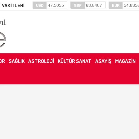
47.5055
63.8407
54.835
 VAKİTLERİ
USD
GBP
EUR
yıl
OR
SAĞLIK
ASTROLOJİ
KÜLTÜR SANAT
ASAYİŞ
MAGAZİN