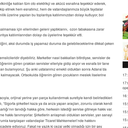
etkinliğe katılan tüm oto elektrikçi ve akücü esnafına teşekkür ederek,
 takip etmek hem esnafımız, hem de vatandaşlarımıza büyük faydalar
ilik üzerine yapılan bu toplantıya katılımınızdan dolayı kutluyor, bol
almaması için ellerinden geleni yaptıklarını,
ozon tabakasına zarar
ntıya katılımlarından dolayı da üyelerine teşekkür etti.
ktiğini, aksi durumda iş yapamaz duruma da gelebileceklerine dikkat çeken
lcileridir diyebiliriz. Marketler nasıl bakkalları bitirdiyse, servisler de
renim gören çırakları servisler elleriyle gidip alıyor ve esnafa bir tane
eleman bulamıyoruz. Şu anki ustalarımız emekli olduktan sonra Adana’da
17:
ey kalmayacak. Ortaokulda öğrenim gören çocukların meslek liselerine
17:
ope
16:
ıyla, orijinal yerine yan parça kullandırmak suretiyle kendi belirledikleri
ı, “Sigorta şirketleri kaza ya da arıza yapan araçları, zorunlu olarak kendi
15:
rlığı’nın tanıdığı hakka göre, herkesin istediği servise gitmeye hakkı var.
15:
lme hakkı tanımıyorlar. Şirketlerin anlaşmalı oldukları servisler, yan sanayi
15:
 durumla karşılaşan vatandaşlar Ticaret Mahkemeleri’nde hakkını
cadele ediyoruz. Fakat ne yazık ki cezai yetki olmadığı için bir şey
15: