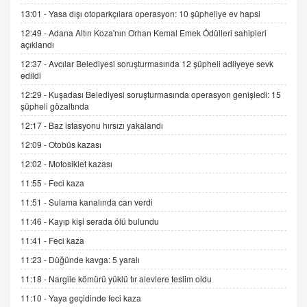
13:01 -
Yasa dışı otoparkçılara operasyon: 10 şüpheliye ev hapsi
12:49 -
Adana Altın Koza'nın Orhan Kemal Emek Ödülleri sahipleri
İNCİ GÜL AKÖL
açıklandı
Trump Keşke Adana'yı da Ziyaret Etse...
06.07.2026 13:00
12:37 -
Avcılar Belediyesi soruşturmasında 12 şüpheli adliyeye sevk
edildi
12:29 -
Kuşadası Belediyesi soruşturmasında operasyon genişledi: 15
ADEM AKÖL
şüpheli gözaltında
Esed Destekçilerinin Yüzüne Vurulan Şamar:
12:17 -
Baz istasyonu hırsızı yakalandı
Sednaya
12:09 -
Otobüs kazası
11.12.2024 12:30
12:02 -
Motosiklet kazası
DR. EKREM ASLAN
11:55 -
Feci kaza
Gerçek Ne, Algı Ne? "Beraber Yürüyoruz"
Cümlesinin Peşinden
11:51 -
Sulama kanalında can verdi
19.07.2025 12:45
11:46 -
Kayıp kişi serada ölü bulundu
GÖNÜL MENEKŞE
11:41 -
Feci kaza
Şifacının Yolu
11:23 -
Düğünde kavga: 5 yaralı
04.11.2025 12:56
11:18 -
Nargile kömürü yüklü tır alevlere teslim oldu
11:10 -
Yaya geçidinde feci kaza