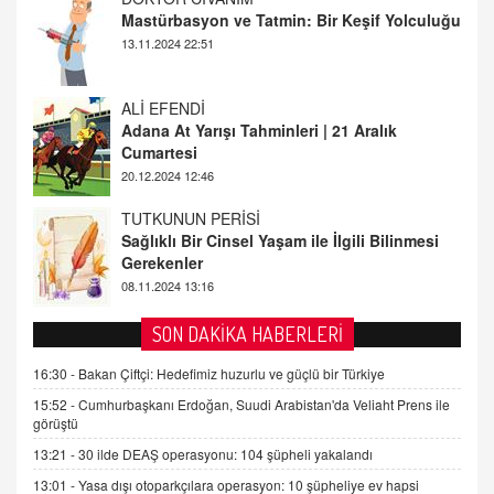
Adana At Yarışı Tahminleri | 21 Aralık
Cumartesi
20.12.2024 12:46
TUTKUNUN PERİSİ
Sağlıklı Bir Cinsel Yaşam ile İlgili Bilinmesi
Gerekenler
08.11.2024 13:16
FARUK ÖNALAN
Tezkere Onaylanmasaydı…
2 Kasım 2021 Salı 00:11
AV. DOĞAN CAN DOĞAN
SON DAKİKA HABERLERİ
Kişisel verilerin korunması ve dijital hukukun
gelişimi
16:30 -
Bakan Çiftçi: Hedefimiz huzurlu ve güçlü bir Türkiye
15.09.2025 16:17
15:52 -
Cumhurbaşkanı Erdoğan, Suudi Arabistan'da Veliaht Prens ile
görüştü
SEHER EREK
13:21 -
30 ilde DEAŞ operasyonu: 104 şüpheli yakalandı
Kış Ayları Geldi, Hangi Önlemler Alınmalı?
13:01 -
Yasa dışı otoparkçılara operasyon: 10 şüpheliye ev hapsi
9.12.2025 10:11