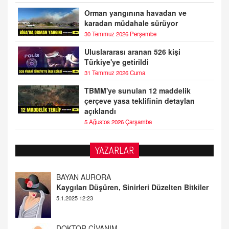
Orman yangınına havadan ve
karadan müdahale sürüyor
30 Temmuz 2026 Perşembe
Uluslararası aranan 526 kişi
Türkiye'ye getirildi
31 Temmuz 2026 Cuma
TBMM'ye sunulan 12 maddelik
çerçeve yasa teklifinin detayları
açıklandı
5 Ağustos 2026 Çarşamba
YAZARLAR
DOKTOR CİVANIM
Mastürbasyon ve Tatmin: Bir Keşif Yolculuğu
13.11.2024 22:51
ALİ EFENDİ