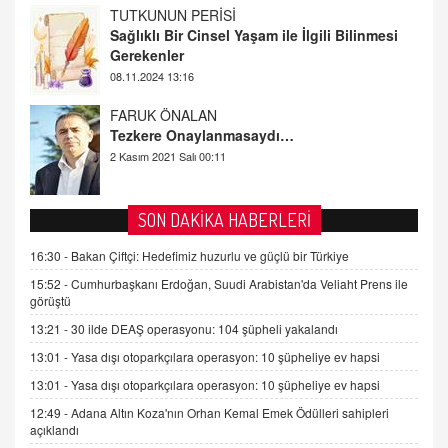
FARUK ÖNALAN
Tezkere Onaylanmasaydı…
2 Kasım 2021 Salı 00:11
AV. DOĞAN CAN DOĞAN
Kişisel verilerin korunması ve dijital hukukun
gelişimi
15.09.2025 16:17
SEHER EREK
SON DAKİKA HABERLERİ
Kış Ayları Geldi, Hangi Önlemler Alınmalı?
16:30 -
Bakan Çiftçi: Hedefimiz huzurlu ve güçlü bir Türkiye
9.12.2025 10:11
15:52 -
Cumhurbaşkanı Erdoğan, Suudi Arabistan'da Veliaht Prens ile
görüştü
İNCİ GÜL AKÖL
13:21 -
30 ilde DEAŞ operasyonu: 104 şüpheli yakalandı
Trump Keşke Adana'yı da Ziyaret Etse...
13:01 -
Yasa dışı otoparkçılara operasyon: 10 şüpheliye ev hapsi
06.07.2026 13:00
13:01 -
Yasa dışı otoparkçılara operasyon: 10 şüpheliye ev hapsi
12:49 -
Adana Altın Koza'nın Orhan Kemal Emek Ödülleri sahipleri
ADEM AKÖL
açıklandı
Esed Destekçilerinin Yüzüne Vurulan Şamar: