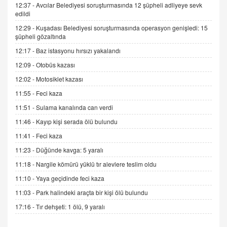
Sednaya
12:37 -
Avcılar Belediyesi soruşturmasında 12 şüpheli adliyeye sevk
edildi
11.12.2024 12:30
12:29 -
Kuşadası Belediyesi soruşturmasında operasyon genişledi: 15
DR. EKREM ASLAN
şüpheli gözaltında
Gerçek Ne, Algı Ne? "Beraber Yürüyoruz"
12:17 -
Baz istasyonu hırsızı yakalandı
Cümlesinin Peşinden
12:09 -
Otobüs kazası
19.07.2025 12:45
12:02 -
Motosiklet kazası
GÖNÜL MENEKŞE
11:55 -
Feci kaza
Şifacının Yolu
04.11.2025 12:56
11:51 -
Sulama kanalında can verdi
11:46 -
Kayıp kişi serada ölü bulundu
AV. RÜMEYSA ÖZKALE
11:41 -
Feci kaza
Kira Uyuşmazlıklarında Dava Açmadan Önce
11:23 -
Düğünde kavga: 5 yaralı
Arabulucuya Başvuru Şartı
11:18 -
Nargile kömürü yüklü tır alevlere teslim oldu
23.09.2023 16:30
11:10 -
Yaya geçidinde feci kaza
CAN UĞURATEŞ
11:03 -
Park halindeki araçta bir kişi ölü bulundu
Değişen yapısıyla Suriye
17:16 -
Tır dehşeti: 1 ölü, 9 yaralı
16.12.2024 14:16