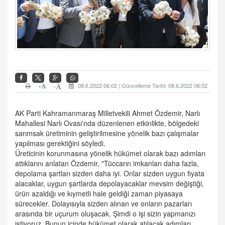
+
08.6.2022 06:02 | Güncelleme Tarihi: 08.6.2022 06:02
-
AK Parti Kahramanmaraş Milletvekili Ahmet Özdemir, Narlı
Mahallesi Narlı Ovası'nda düzenlenen etkinlikte, bölgedeki
sarımsak üretiminin geliştirilmesine yönelik bazı çalışmalar
yapılması gerektiğini söyledi.
Üreticinin korunmasına yönelik hükümet olarak bazı adımları
attıklarını anlatan Özdemir, "Tüccarın imkanları daha fazla,
depolama şartları sizden daha iyi. Onlar sizden uygun fiyata
alacaklar, uygun şartlarda depolayacaklar mevsim değiştiği,
ürün azaldığı ve kıymetli hale geldiği zaman piyasaya
sürecekler. Dolayısıyla sizden alınan ve onların pazarları
arasında bir uçurum oluşacak. Şimdi o işi sizin yapmanızı
istiyoruz. Bunun içinde hükümet olarak atılacak adımları