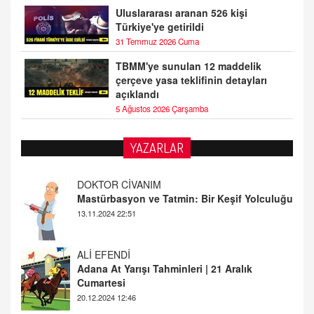
Uluslararası aranan 526 kişi
Türkiye'ye getirildi
31 Temmuz 2026 Cuma
TBMM'ye sunulan 12 maddelik
çerçeve yasa teklifinin detayları
açıklandı
5 Ağustos 2026 Çarşamba
YAZARLAR
ALİ EFENDİ
Adana At Yarışı Tahminleri | 21 Aralık
Cumartesi
20.12.2024 12:46
TUTKUNUN PERİSİ
Sağlıklı Bir Cinsel Yaşam ile İlgili Bilinmesi
Gerekenler
08.11.2024 13:16