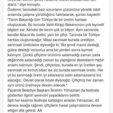
atarız." diye konuştu.
Özdemir, tarımdaki bazı sorunların çözümüne yönelik ciddi
anlamda çalışma yürüttüğünü hatırlatarak, şunları kaydetti:
"Tarım Bakanlığı tüm Türkiye'de bir üretim haritası
oluşturacak. Bu konuda Vahit Kirişçi Bakanımızın çok kıymetli
bilgileri var. Kendisi de tarımı çok iyi biliyor. Aynı zamanda
kendisi Adana'da üretici, yani bir çiftçi. Tarımda bir Türkiye
haritası oluşturacağız. Misal sarımsak burada üretiliyor,
sarımsak üreticisine diyeceğiz ki; 'Biz şimdi mazot desteği,
gübre desteği veriyoruz ama bir yerden sonra kıymeti
kalmıyor. Çünkü çiftçimiz ürününü satamadığı zaman yada
değerinde satamadığı zaman bu yaptığımız desteklerin hiçbir
anlamı kalmıyor. Şimdi, çiftçimize, burada en iyi üretilen şey
sarımsak ve kırmızı biber ise siz burada sarımsak üretin. Her
yıl bu sarımsağı üretin iyi satarsanız satın satamazsanız biz
alacağız.' Devlet olarak böyle diyeceğiz. Çiftçimiz her zaman
aynı ürünü üretmeye devam edecek."
Pazarcık Belediye Başkanı İbrahim Yılmazcan da festivale
gösterilen ilginin sevincini yaşadıklarını belirtti.
İlgili her kesimin festivale katıldığını anlatan Yılmazcan, 40
derece sıcağa rağmen çiftçilerin hasat çalışmalarına devam
ettiğini dile getirdi. AA