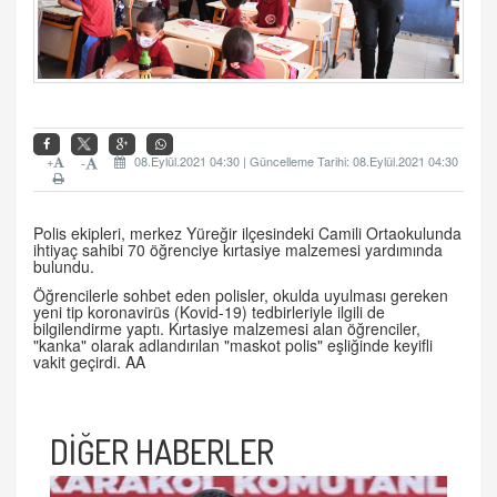
+
08.Eylül.2021 04:30 | Güncelleme Tarihi: 08.Eylül.2021 04:30
-
Polis ekipleri, merkez Yüreğir ilçesindeki Camili Ortaokulunda
ihtiyaç sahibi 70 öğrenciye kırtasiye malzemesi yardımında
bulundu.
Öğrencilerle sohbet eden polisler, okulda uyulması gereken
yeni tip koronavirüs (Kovid-19) tedbirleriyle ilgili de
bilgilendirme yaptı. Kırtasiye malzemesi alan öğrenciler,
"kanka" olarak adlandırılan "maskot polis" eşliğinde keyifli
vakit geçirdi. AA
DİĞER HABERLER