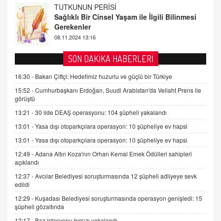
FARUK ÖNALAN
Tezkere Onaylanmasaydı…
2 Kasım 2021 Salı 00:11
AV. DOĞAN CAN DOĞAN
SON DAKİKA HABERLERİ
Kişisel verilerin korunması ve dijital hukukun
gelişimi
16:30 -
Bakan Çiftçi: Hedefimiz huzurlu ve güçlü bir Türkiye
15.09.2025 16:17
15:52 -
Cumhurbaşkanı Erdoğan, Suudi Arabistan'da Veliaht Prens ile
görüştü
SEHER EREK
13:21 -
30 ilde DEAŞ operasyonu: 104 şüpheli yakalandı
Kış Ayları Geldi, Hangi Önlemler Alınmalı?
13:01 -
Yasa dışı otoparkçılara operasyon: 10 şüpheliye ev hapsi
9.12.2025 10:11
13:01 -
Yasa dışı otoparkçılara operasyon: 10 şüpheliye ev hapsi
12:49 -
Adana Altın Koza'nın Orhan Kemal Emek Ödülleri sahipleri
İNCİ GÜL AKÖL
açıklandı
Trump Keşke Adana'yı da Ziyaret Etse...
06.07.2026 13:00
12:37 -
Avcılar Belediyesi soruşturmasında 12 şüpheli adliyeye sevk
edildi
12:29 -
Kuşadası Belediyesi soruşturmasında operasyon genişledi: 15
ADEM AKÖL
şüpheli gözaltında
Esed Destekçilerinin Yüzüne Vurulan Şamar:
12:17 -
Baz istasyonu hırsızı yakalandı