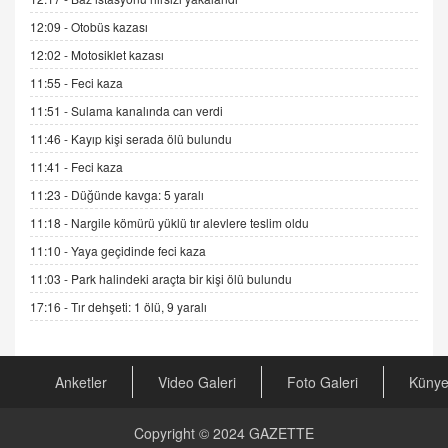
Sednaya
12:09 -
Otobüs kazası
11.12.2024 12:30
12:02 -
Motosiklet kazası
DR. EKREM ASLAN
11:55 -
Feci kaza
Gerçek Ne, Algı Ne? "Beraber Yürüyoruz"
Cümlesinin Peşinden
11:51 -
Sulama kanalında can verdi
19.07.2025 12:45
11:46 -
Kayıp kişi serada ölü bulundu
GÖNÜL MENEKŞE
11:41 -
Feci kaza
Şifacının Yolu
11:23 -
Düğünde kavga: 5 yaralı
04.11.2025 12:56
11:18 -
Nargile kömürü yüklü tır alevlere teslim oldu
11:10 -
Yaya geçidinde feci kaza
AV. RÜMEYSA ÖZKALE
11:03 -
Park halindeki araçta bir kişi ölü bulundu
Kira Uyuşmazlıklarında Dava Açmadan Önce
Arabulucuya Başvuru Şartı
17:16 -
Tır dehşeti: 1 ölü, 9 yaralı
23.09.2023 16:30
CAN UĞURATEŞ
Anketler
Video Galeri
Foto Galeri
Küny
Değişen yapısıyla Suriye
16.12.2024 14:16
Copyright © 2024
GAZETTE