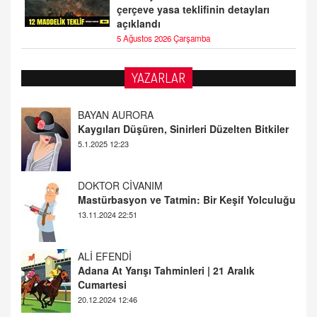
çerçeve yasa teklifinin detayları
açıklandı
5 Ağustos 2026 Çarşamba
YAZARLAR
DOKTOR CİVANIM
Mastürbasyon ve Tatmin: Bir Keşif Yolculuğu
13.11.2024 22:51
ALİ EFENDİ
Adana At Yarışı Tahminleri | 21 Aralık
Cumartesi
20.12.2024 12:46
TUTKUNUN PERİSİ
Sağlıklı Bir Cinsel Yaşam ile İlgili Bilinmesi
Gerekenler
08.11.2024 13:16