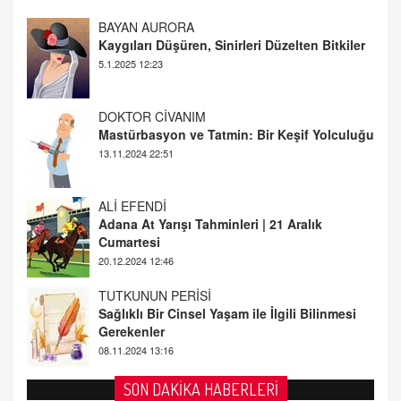
DOKTOR CİVANIM
Mastürbasyon ve Tatmin: Bir Keşif Yolculuğu
13.11.2024 22:51
ALİ EFENDİ
Adana At Yarışı Tahminleri | 21 Aralık
Cumartesi
20.12.2024 12:46
TUTKUNUN PERİSİ
Sağlıklı Bir Cinsel Yaşam ile İlgili Bilinmesi
Gerekenler
08.11.2024 13:16
FARUK ÖNALAN
Tezkere Onaylanmasaydı…
2 Kasım 2021 Salı 00:11
AV. DOĞAN CAN DOĞAN
SON DAKİKA HABERLERİ