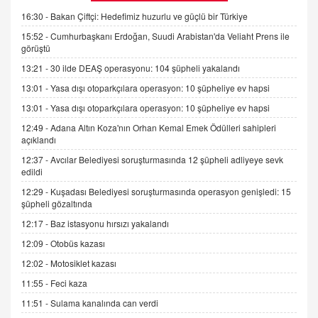
Kişisel verilerin korunması ve dijital hukukun
gelişimi
16:30 -
Bakan Çiftçi: Hedefimiz huzurlu ve güçlü bir Türkiye
15.09.2025 16:17
15:52 -
Cumhurbaşkanı Erdoğan, Suudi Arabistan'da Veliaht Prens ile
görüştü
SEHER EREK
13:21 -
30 ilde DEAŞ operasyonu: 104 şüpheli yakalandı
Kış Ayları Geldi, Hangi Önlemler Alınmalı?
13:01 -
Yasa dışı otoparkçılara operasyon: 10 şüpheliye ev hapsi
9.12.2025 10:11
13:01 -
Yasa dışı otoparkçılara operasyon: 10 şüpheliye ev hapsi
12:49 -
Adana Altın Koza'nın Orhan Kemal Emek Ödülleri sahipleri
İNCİ GÜL AKÖL
açıklandı
Trump Keşke Adana'yı da Ziyaret Etse...
06.07.2026 13:00
12:37 -
Avcılar Belediyesi soruşturmasında 12 şüpheli adliyeye sevk
edildi
12:29 -
Kuşadası Belediyesi soruşturmasında operasyon genişledi: 15
ADEM AKÖL
şüpheli gözaltında
Esed Destekçilerinin Yüzüne Vurulan Şamar:
12:17 -
Baz istasyonu hırsızı yakalandı
Sednaya
12:09 -
Otobüs kazası
11.12.2024 12:30
12:02 -
Motosiklet kazası
DR. EKREM ASLAN
11:55 -
Feci kaza
Gerçek Ne, Algı Ne? "Beraber Yürüyoruz"
Cümlesinin Peşinden
11:51 -
Sulama kanalında can verdi
19.07.2025 12:45