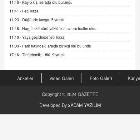
11:46 -
Kayıp kişi serada ölü bulundu
GÖNÜL MENEKŞE
11:41 -
Feci kaza
Şifacının Yolu
11:23 -
Düğünde kavga: 5 yaralı
04.11.2025 12:56
11:18 -
Nargile kömürü yüklü tır alevlere teslim oldu
11:10 -
Yaya geçidinde feci kaza
AV. RÜMEYSA ÖZKALE
11:03 -
Park halindeki araçta bir kişi ölü bulundu
Kira Uyuşmazlıklarında Dava Açmadan Önce
Arabulucuya Başvuru Şartı
17:16 -
Tır dehşeti: 1 ölü, 9 yaralı
23.09.2023 16:30
CAN UĞURATEŞ
Anketler
Video Galeri
Foto Galeri
Küny
Değişen yapısıyla Suriye
16.12.2024 14:16
Copyright © 2024
GAZETTE
GÜNLÜK BURÇ YORUMU
Developed By
2ADAM YAZILIM
Günlük Burç Yorumu | 22 Kasım 2024: Koç,
Boğa, İkizler ve Daha Fazlası!
20.11.2024 17:44
PEARL SİRİUS