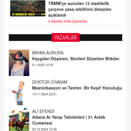
TBMM'ye sunulan 12 maddelik
çerçeve yasa teklifinin detayları
açıklandı
5 Ağustos 2026 Çarşamba
BAYAN AURORA
YAZARLAR
Kaygıları Düşüren, Sinirleri Düzelten Bitkiler
5.1.2025 12:23
DOKTOR CİVANIM
Mastürbasyon ve Tatmin: Bir Keşif Yolculuğu
13.11.2024 22:51
ALİ EFENDİ
Adana At Yarışı Tahminleri | 21 Aralık
Cumartesi
20.12.2024 12:46
TUTKUNUN PERİSİ
Sağlıklı Bir Cinsel Yaşam ile İlgili Bilinmesi