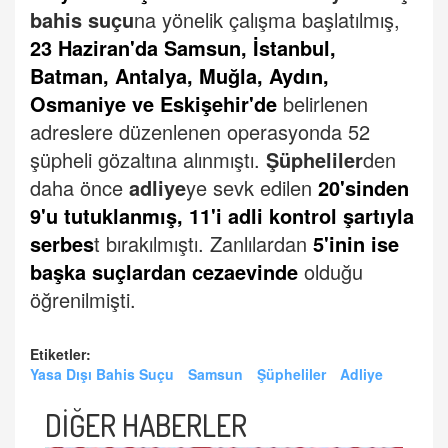
bahis suçu
na yönelik çalışma başlatılmış,
23 Haziran'da Samsun, İstanbul,
Batman, Antalya, Muğla, Aydın,
Osmaniye ve Eskişehir'de
belirlenen
adreslere düzenlenen operasyonda 52
şüpheli gözaltına alınmıştı.
Şüpheliler
den
daha önce
adliye
ye sevk edilen
20'sinden
9'u tutuklanmış, 11'i adli kontrol şartıyla
serbes
t bırakılmıştı.
Zanlılardan
5'inin ise
başka suçlardan cezaevinde
olduğu
öğrenilmişti.
Etiketler:
Yasa Dışı Bahis Suçu
Samsun
Şüpheliler
Adliye
DİĞER HABERLER