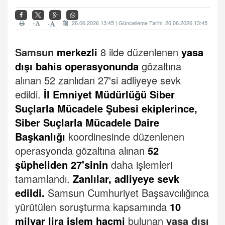
+
26.06.2026 13:45 | Güncelleme Tarihi: 26.06.2026 13:45
-
Samsun
merkezli
8 ilde düzenlenen
yasa
dışı bahis operasyonunda
gözaltına
alınan 52 zanlıdan 27'si adliyeye sevk
edildi.
İl Emniyet Müdürlüğü Siber
Suçlarla Mücadele Şubesi ekiplerince,
Siber Suçlarla Mücadele Daire
Başkanlığı
koordinesinde düzenlenen
operasyonda gözaltına alınan
52
şüpheliden 27'sinin
daha işlemleri
tamamlandı.
Zanlılar, adliyeye sevk
edildi.
Samsun Cumhuriyet Başsavcılığınca
yürütülen soruşturma kapsamında
10
milyar lira işlem hacmi
bulunan
yasa dışı