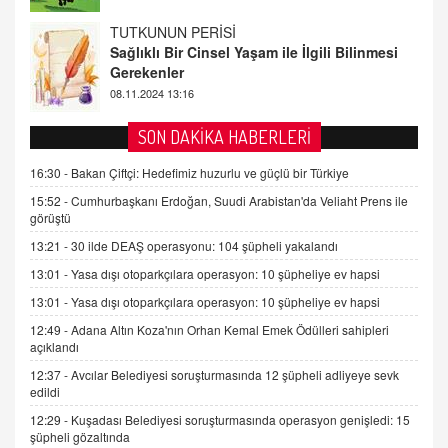
Gerekenler
08.11.2024 13:16
FARUK ÖNALAN
Tezkere Onaylanmasaydı…
2 Kasım 2021 Salı 00:11
SON DAKİKA HABERLERİ
AV. DOĞAN CAN DOĞAN
16:30 -
Bakan Çiftçi: Hedefimiz huzurlu ve güçlü bir Türkiye
Kişisel verilerin korunması ve dijital hukukun
15:52 -
Cumhurbaşkanı Erdoğan, Suudi Arabistan'da Veliaht Prens ile
gelişimi
görüştü
15.09.2025 16:17
13:21 -
30 ilde DEAŞ operasyonu: 104 şüpheli yakalandı
SEHER EREK
13:01 -
Yasa dışı otoparkçılara operasyon: 10 şüpheliye ev hapsi
Kış Ayları Geldi, Hangi Önlemler Alınmalı?
13:01 -
Yasa dışı otoparkçılara operasyon: 10 şüpheliye ev hapsi
9.12.2025 10:11
12:49 -
Adana Altın Koza'nın Orhan Kemal Emek Ödülleri sahipleri
açıklandı
İNCİ GÜL AKÖL
12:37 -
Avcılar Belediyesi soruşturmasında 12 şüpheli adliyeye sevk
Trump Keşke Adana'yı da Ziyaret Etse...
edildi
06.07.2026 13:00
12:29 -
Kuşadası Belediyesi soruşturmasında operasyon genişledi: 15
şüpheli gözaltında