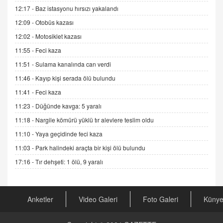
12:17 -
Baz istasyonu hırsızı yakalandı
ADEM AKÖL
Esed Destekçilerinin Yüzüne Vurulan Şamar:
12:09 -
Otobüs kazası
Sednaya
12:02 -
Motosiklet kazası
11.12.2024 12:30
11:55 -
Feci kaza
DR. EKREM ASLAN
11:51 -
Sulama kanalında can verdi
Gerçek Ne, Algı Ne? "Beraber Yürüyoruz"
11:46 -
Kayıp kişi serada ölü bulundu
Cümlesinin Peşinden
19.07.2025 12:45
11:41 -
Feci kaza
11:23 -
Düğünde kavga: 5 yaralı
GÖNÜL MENEKŞE
11:18 -
Nargile kömürü yüklü tır alevlere teslim oldu
Şifacının Yolu
04.11.2025 12:56
11:10 -
Yaya geçidinde feci kaza
11:03 -
Park halindeki araçta bir kişi ölü bulundu
AV. RÜMEYSA ÖZKALE
17:16 -
Tır dehşeti: 1 ölü, 9 yaralı
Kira Uyuşmazlıklarında Dava Açmadan Önce
Arabulucuya Başvuru Şartı
23.09.2023 16:30
Anketler
Video Galeri
Foto Galeri
Küny
CAN UĞURATEŞ
Değişen yapısıyla Suriye