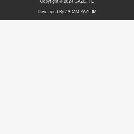
Copyright © 2024
GAZETTE
16.12.2024 14:16
Developed By
2ADAM YAZILIM
GÜNLÜK BURÇ YORUMU
Günlük Burç Yorumu | 22 Kasım 2024: Koç,
Boğa, İkizler ve Daha Fazlası!
20.11.2024 17:44
PEARL SİRİUS
Mars 4 Kasım’da Aslan Burcuna Geçiyor
01.11.2025 14:25