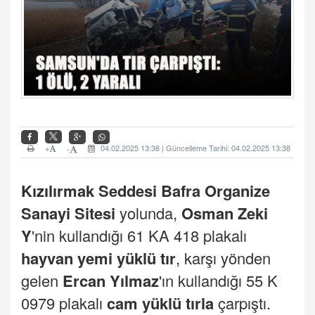
+
04.02.2025 13:38 | Güncelleme Tarihi: 04.02.2025 13:38
-
Kızılırmak
Seddesi Bafra Organize
Sanayi Sitesi
yolunda,
Osman Zeki
Y
'nin kullandığı 61 KA 418 plakalı
hayvan yemi yüklü tır
, karşı yönden
gelen
Ercan Yılmaz
'ın kullandığı 55 K
0979 plakalı
cam yüklü tırla
çarpıştı.