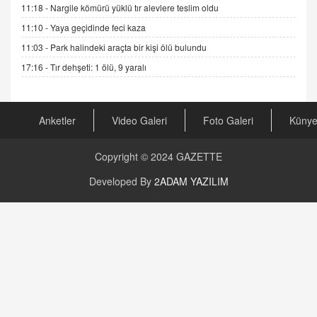
11:18 -
Nargile kömürü yüklü tır alevlere teslim oldu
11:10 -
Yaya geçidinde feci kaza
AV. RÜMEYSA ÖZKALE
11:03 -
Park halindeki araçta bir kişi ölü bulundu
Kira Uyuşmazlıklarında Dava Açmadan Önce
Arabulucuya Başvuru Şartı
17:16 -
Tır dehşeti: 1 ölü, 9 yaralı
23.09.2023 16:30
CAN UĞURATEŞ
Anketler
Video Galeri
Foto Galeri
Küny
Değişen yapısıyla Suriye
16.12.2024 14:16
Copyright © 2024
GAZETTE
GÜNLÜK BURÇ YORUMU
Developed By
2ADAM YAZILIM
Günlük Burç Yorumu | 22 Kasım 2024: Koç,
Boğa, İkizler ve Daha Fazlası!
20.11.2024 17:44
PEARL SİRİUS
Mars 4 Kasım’da Aslan Burcuna Geçiyor
01.11.2025 14:25