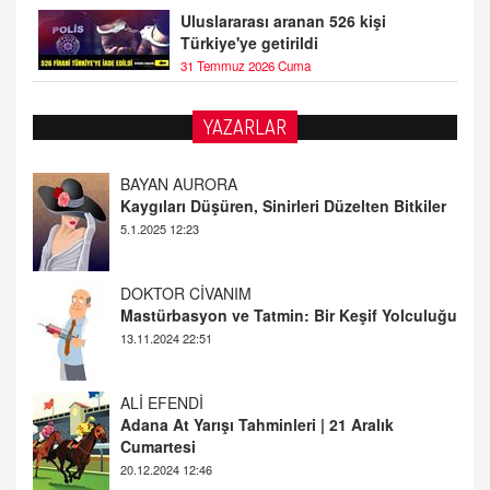
Uluslararası aranan 526 kişi
Türkiye'ye getirildi
31 Temmuz 2026 Cuma
YAZARLAR
BAYAN AURORA
Kaygıları Düşüren, Sinirleri Düzelten Bitkiler
5.1.2025 12:23
DOKTOR CİVANIM
Mastürbasyon ve Tatmin: Bir Keşif Yolculuğu
13.11.2024 22:51
ALİ EFENDİ
Adana At Yarışı Tahminleri | 21 Aralık
Cumartesi
20.12.2024 12:46
TUTKUNUN PERİSİ
Sağlıklı Bir Cinsel Yaşam ile İlgili Bilinmesi