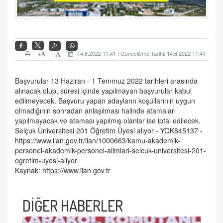
+
14.6.2022 11:41 | Güncelleme Tarihi: 14.6.2022 11:41
-
Başvurular 13 Haziran - 1 Temmuz 2022 tarihleri arasında
alınacak olup, süresi içinde yapılmayan başvurular kabul
edilmeyecek. Başvuru yapan adayların koşullarının uygun
olmadığının sonradan anlaşılması halinde atamaları
yapılmayacak ve ataması yapılmış olanlar ise iptal edilecek.
Selçuk Üniversitesi 201 Öğretim Üyesi alıyor - YOK845137 -
https://www.ilan.gov.tr/ilan/1000663/kamu-akademik-
personel-akademik-personel-alimlari-selcuk-universitesi-201-
ogretim-uyesi-aliyor
Kaynak:
https://www.ilan.gov.tr
DİĞER HABERLER