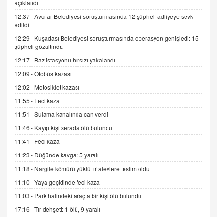
açıklandı
Trump Keşke Adana'yı da Ziyaret Etse...
06.07.2026 13:00
12:37 -
Avcılar Belediyesi soruşturmasında 12 şüpheli adliyeye sevk
edildi
12:29 -
Kuşadası Belediyesi soruşturmasında operasyon genişledi: 15
ADEM AKÖL
şüpheli gözaltında
Esed Destekçilerinin Yüzüne Vurulan Şamar:
12:17 -
Baz istasyonu hırsızı yakalandı
Sednaya
12:09 -
Otobüs kazası
11.12.2024 12:30
12:02 -
Motosiklet kazası
DR. EKREM ASLAN
11:55 -
Feci kaza
Gerçek Ne, Algı Ne? "Beraber Yürüyoruz"
Cümlesinin Peşinden
11:51 -
Sulama kanalında can verdi
19.07.2025 12:45
11:46 -
Kayıp kişi serada ölü bulundu
GÖNÜL MENEKŞE
11:41 -
Feci kaza
Şifacının Yolu
11:23 -
Düğünde kavga: 5 yaralı
04.11.2025 12:56
11:18 -
Nargile kömürü yüklü tır alevlere teslim oldu
11:10 -
Yaya geçidinde feci kaza
AV. RÜMEYSA ÖZKALE
11:03 -
Park halindeki araçta bir kişi ölü bulundu
Kira Uyuşmazlıklarında Dava Açmadan Önce
Arabulucuya Başvuru Şartı
17:16 -
Tır dehşeti: 1 ölü, 9 yaralı