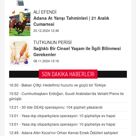
20.12.2024 12:46
TUTKUNUN PERİSİ
Sağlıklı Bir Cinsel Yaşam ile İlgili Bilinmesi
Gerekenler
08.11.2024 13:16
FARUK ÖNALAN
Tezkere Onaylanmasaydı…
2 Kasım 2021 Salı 00:11
AV. DOĞAN CAN DOĞAN
SON DAKİKA HABERLERİ
Kişisel verilerin korunması ve dijital hukukun
gelişimi
16:30 -
Bakan Çiftçi: Hedefimiz huzurlu ve güçlü bir Türkiye
15.09.2025 16:17
15:52 -
Cumhurbaşkanı Erdoğan, Suudi Arabistan'da Veliaht Prens ile
görüştü
SEHER EREK
13:21 -
30 ilde DEAŞ operasyonu: 104 şüpheli yakalandı
Kış Ayları Geldi, Hangi Önlemler Alınmalı?
13:01 -
Yasa dışı otoparkçılara operasyon: 10 şüpheliye ev hapsi
9.12.2025 10:11
13:01 -
Yasa dışı otoparkçılara operasyon: 10 şüpheliye ev hapsi
12:49 -
Adana Altın Koza'nın Orhan Kemal Emek Ödülleri sahipleri
İNCİ GÜL AKÖL