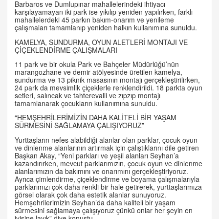
Barbaros ve Dumlupınar mahallelerindeki ihtiyacı
karşılayamayan iki park ise yıkılıp yeniden yapılırken, farklı
mahallelerdeki 45 parkın bakım-onarım ve yenileme
çalışmaları tamamlanıp yeniden halkın kullanımına sunuldu.
KAMELYA, SUNDURMA, OYUN ALETLERİ MONTAJI VE
ÇİÇEKLENDİRME ÇALIŞMALARI
11 park ve bir okula Park ve Bahçeler Müdürlüğü’nün
marangozhane ve demir atölyesinde üretilen kamelya,
sundurma ve 13 piknik masasının montajı gerçekleştirilirken,
24 park da mevsimlik çiçeklerle renklendirildi. 18 parkta oyun
setleri, salıncak ve tahterevalli ve zıpzıp montajı
tamamlanarak çocukların kullanımına sunuldu.
“HEMŞEHRİLERİMİZİN DAHA KALİTELİ BİR YAŞAM
SÜRMESİNİ SAĞLAMAYA ÇALIŞIYORUZ”
Yurttaşların nefes alabildiği alanlar olan parklar, çocuk oyun
ve dinlenme alanlarının artırmak için çalıştıklarını dile getiren
Başkan Akay, “Yeni parkları ve yeşil alanları Seyhan’a
kazandırırken, mevcut parklarımızın, çocuk oyun ve dinlenme
alanlarımızın da bakımını ve onarımını gerçekleştiriyoruz.
Ayrıca çimlendirme, çiçeklendirme ve boyama çalışmalarıyla
parklarımızı çok daha renkli bir hale getirerek, yurttaşlarımıza
görsel olarak çok daha estetik alanlar sunuyoruz.
Hemşehrilerimizin Seyhan’da daha kaliteli bir yaşam
sürmesini sağlamaya çalışıyoruz çünkü onlar her şeyin en
iyisine layık” diye konuştu.