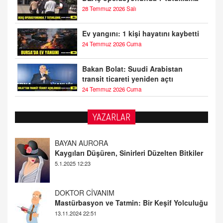
28 Temmuz 2026 Salı
Ev yangını: 1 kişi hayatını kaybetti
24 Temmuz 2026 Cuma
Bakan Bolat: Suudi Arabistan
transit ticareti yeniden açtı
24 Temmuz 2026 Cuma
YAZARLAR
DOKTOR CİVANIM
Mastürbasyon ve Tatmin: Bir Keşif Yolculuğu
13.11.2024 22:51
ALİ EFENDİ
Adana At Yarışı Tahminleri | 21 Aralık
Cumartesi