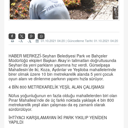
+
01.10.2021 04:20 | Güncelleme Tarihi: 01.10.2021 04:20
-
HABER MERKEZİ-Seyhan Belediyesi Park ve Bahçeler
Müdürlüğü ekipleri Başkan Akay’ın talimatları doğrultusunda
Seyhan’da yeni parkların yapımına hız verdi. Gürselpaşa
Mahallesin’de iki, Koza, Aydınlar ve Yeşiloba mahallelerinde
birer olmak üzere 10 bin metrekarelik alanda 5 yeni çocuk
oyun alanı ve dinlenme parkının yapımı hızla sürüyor.
4 BİN 800 METREKARELİK YEŞİL ALAN ÇALIŞMASI
Nüfus yoğunluğunun en fazla olduğu mahallelerden biri olan
Pınar Mahallesi’nde de üç farklı noktada yaklaşık 4 bin 800
metrekarelik yeşil alan çalışması da eş zamanlı olarak
sürdürülüyor.
İHTİYACI KARŞILAMAYAN İKİ PARK YIKILIP YENİDEN
YAPILDI