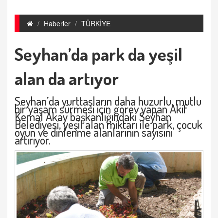
Haberler
TÜRKİYE
Seyhan’da park da yeşil
alan da artıyor
Seyhan’da yurttaşların daha huzurlu, mutlu
bir yaşam sürmesi için görev yapan Akif
Kemal Akay başkanlığındaki Seyhan
Belediyesi, yeşil alan miktarı ile park, çocuk
oyun ve dinlenme alanlarının sayısını
artırıyor.