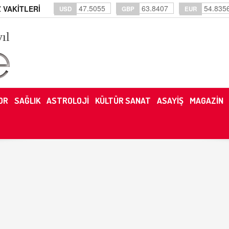
47.5055
63.8407
54.835
 VAKİTLERİ
USD
GBP
EUR
yıl
OR
SAĞLIK
ASTROLOJİ
KÜLTÜR SANAT
ASAYİŞ
MAGAZİN