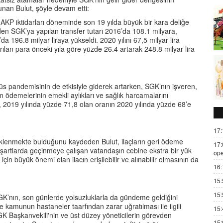
unan Bulut, şöyle devam etti:
KP iktidarları döneminde son 19 yılda büyük bir kara deliğe
en SGK’ya yapılan transfer tutarı 2016’da 108.1 milyara,
 196.8 milyar liraya yükseldi. 2020 yılını 67,5 milyar lira
arılan para önceki yıla göre yüzde 26.4 artarak 248.8 milyar lira
üs pandemisinin de etkisiyle giderek artarken, SGK’nın işveren,
im ödemelerinin emekli aylıkları ve sağlık harcamalarını
t, 2019 yılında yüzde 71,8 olan oranın 2020 yılında yüzde 68’e
17:
üklenmekte bulduğunu kaydeden Bulut, ilaçların geri ödeme
17:
r şartlarda geçinmeye çalışan vatandaşın cebine ekstra bir yük
ope
ı için büyük önemi olan ilacın erişilebilir ve alınabilir olmasının da
16:
15:
15:
SGK’nın, son günlerde yolsuzluklarla da gündeme geldiğini
 ve kamunun hastaneler taarfından zarar uğratılması ile ilgili
15:
K Başkanvekili'nin ve üst düzey yöneticilerin görevden
15: