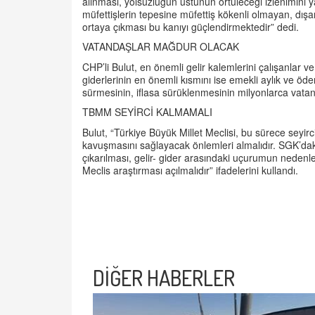
alınması, yolsuzluğun üstünün örtüleceği izlenimini 
müfettişlerin tepesine müfettiş kökenli olmayan, dışa
ortaya çıkması bu kanıyı güçlendirmektedir” dedi.
VATANDAŞLAR MAĞDUR OLACAK
CHP’li Bulut, en önemli gelir kalemlerini çalışanlar v
giderlerinin en önemli kısmını ise emekli aylık ve öd
sürmesinin, iflasa sürüklenmesinin milyonlarca vatan
TBMM SEYİRCİ KALMAMALI
Bulut, “Türkiye Büyük Millet Meclisi, bu sürece seyir
kavuşmasını sağlayacak önlemleri almalıdır. SGK’dak
çıkarılması, gelir- gider arasındaki uçurumun nedenle
Meclis araştırması açılmalıdır” ifadelerini kullandı.
DİĞER HABERLER