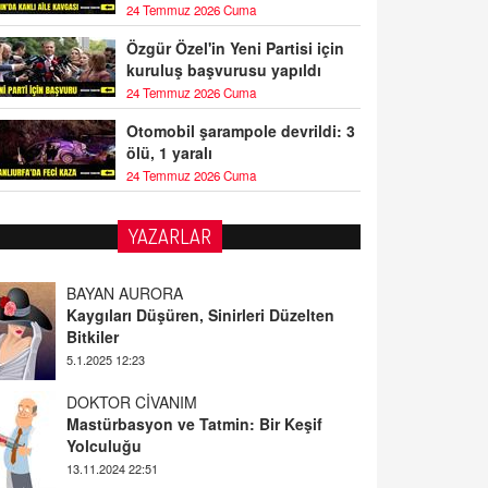
24 Temmuz 2026 Cuma
Özgür Özel'in Yeni Partisi için
kuruluş başvurusu yapıldı
24 Temmuz 2026 Cuma
Otomobil şarampole devrildi: 3
ölü, 1 yaralı
24 Temmuz 2026 Cuma
YAZARLAR
BAYAN AURORA
Kaygıları Düşüren, Sinirleri Düzelten
Bitkiler
5.1.2025 12:23
DOKTOR CİVANIM
Mastürbasyon ve Tatmin: Bir Keşif
Yolculuğu
13.11.2024 22:51