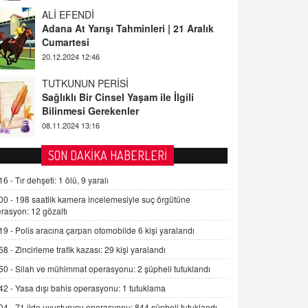
ALİ EFENDİ
Adana At Yarışı Tahminleri | 21 Aralık
Cumartesi
20.12.2024 12:46
TUTKUNUN PERİSİ
Sağlıklı Bir Cinsel Yaşam ile İlgili
Bilinmesi Gerekenler
08.11.2024 13:16
FARUK ÖNALAN
SON DAKİKA HABERLERİ
Tezkere Onaylanmasaydı…
16 -
Tır dehşeti: 1 ölü, 9 yaralı
2 Kasım 2021 Salı 00:11
00 -
198 saatlik kamera incelemesiyle suç örgütüne
rasyon: 12 gözaltı
AV. DOĞAN CAN DOĞAN
19 -
Polis aracına çarpan otomobilde 6 kişi yaralandı
Kişisel verilerin korunması ve dijital
hukukun gelişimi
58 -
Zincirleme trafik kazası: 29 kişi yaralandı
15.09.2025 16:17
50 -
Silah ve mühimmat operasyonu: 2 şüpheli tutuklandı
42 -
Yasa dışı bahis operasyonu: 1 tutuklama
SEHER EREK
Kış Ayları Geldi, Hangi Önlemler
04 -
71 ilde uyuşturucu operasyonu: 844 şüpheli tutuklandı