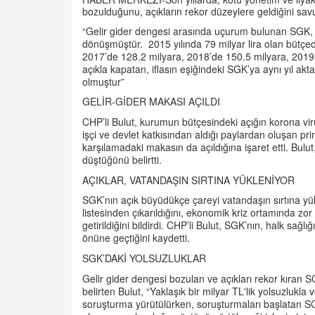
bozulduğunu, açıkların rekor düzeylere geldiğini sav
“Gelir gider dengesi arasında uçurum bulunan SGK, A
dönüşmüştür. 2015 yılında 79 milyar lira olan bütçed
2017’de 128.2 milyara, 2018’de 150.5 milyara, 2019’da
açıkla kapatan, iflasın eşiğindeki SGK’ya aynı yıl akt
olmuştur”
GELİR-GİDER MAKASI AÇILDI
CHP’li Bulut, kurumun bütçesindeki açığın korona vir
işçi ve devlet katkısından aldığı paylardan oluşan pr
karşılamadaki makasın da açıldığına işaret etti. Bulu
düştüğünü belirtti.
AÇIKLAR, VATANDAŞIN SIRTINA YÜKLENİYOR
SGK’nın açık büyüdükçe çareyi vatandaşın sırtına y
listesinden çıkarıldığını, ekonomik kriz ortamında zo
getirildiğini bildirdi. CHP’li Bulut, SGK’nın, halk sağlığ
önüne geçtiğini kaydetti.
SGK’DAKİ YOLSUZLUKLAR
Gelir gider dengesi bozulan ve açıkları rekor kıran 
belirten Bulut, “Yaklaşık bir milyar TL'lik yolsuzlukla
soruşturma yürütülürken, soruşturmaları başlatan SG