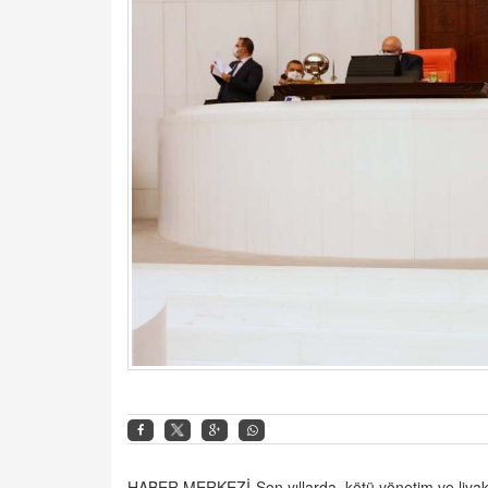
HABER MERKEZİ-
Son yıllarda, kötü yönetim ve liya