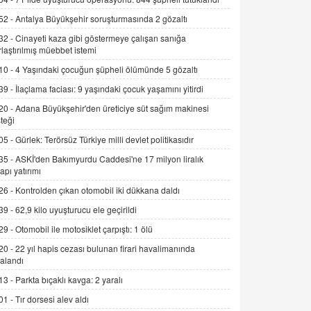
Alınmalı?
52 -
Antalya Büyükşehir soruşturmasında 2 gözaltı
9.12.2025 10:11
32 -
Cinayeti kaza gibi göstermeye çalışan sanığa
rlaştırılmış müebbet istemi
İNCİ GÜL AKÖL
Trump Keşke Adana'yı da Ziyaret Etse...
10 -
4 Yaşındaki çocuğun şüpheli ölümünde 5 gözaltı
06.07.2026 13:00
39 -
İlaçlama faciası: 9 yaşındaki çocuk yaşamını yitirdi
20 -
Adana Büyükşehir'den üreticiye süt sağım makinesi
ADEM AKÖL
teği
Esed Destekçilerinin Yüzüne Vurulan
05 -
Gürlek: Terörsüz Türkiye milli devlet politikasıdır
Şamar: Sednaya
35 -
ASKİ'den Bakımyurdu Caddesi'ne 17 milyon liralık
11.12.2024 12:30
yapı yatırımı
DR. EKREM ASLAN
26 -
Kontrolden çıkan otomobil iki dükkana daldı
Gerçek Ne, Algı Ne? "Beraber
39 -
62,9 kilo uyuşturucu ele geçirildi
Yürüyoruz" Cümlesinin Peşinden
29 -
Otomobil ile motosiklet çarpıştı: 1 ölü
19.07.2025 12:45
20 -
22 yıl hapis cezası bulunan firari havalimanında
GÖNÜL MENEKŞE
alandı
Şifacının Yolu
13 -
Parkta bıçaklı kavga: 2 yaralı
04.11.2025 12:56
01 -
Tır dorsesi alev aldı