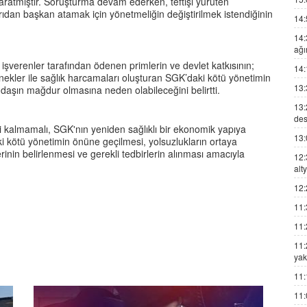
yaratmıştır. Soruşturma devam ederken, teftişi yürüten
rıdan başkan atamak için yönetmeliğin değiştirilmek istendiğinin
14:
14:
ağı
e işverenler tarafından ödenen primlerin ve devlet katkısının;
14:
enekler ile sağlık harcamaları oluşturan SGK’daki kötü yönetimin
13:
daşın mağdur olmasına neden olabileceğini belirtti.
13:
des
ci kalmamalı, SGK'nın yeniden sağlıklı bir ekonomik yapıya
13:
i kötü yönetimin önüne geçilmesi, yolsuzlukların ortaya
rinin belirlenmesi ve gerekli tedbirlerin alınması amacıyla
12:
alt
12:
11:
11:
11:
yak
11:
11: