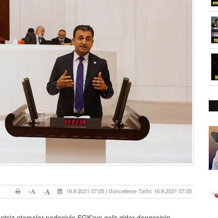
+
16.9.2021 07:05 | Güncelleme Tarihi: 16.9.2021 07:05
-
katsiz atamalar nedeniyle SGK'nın gelir gider dengesinin