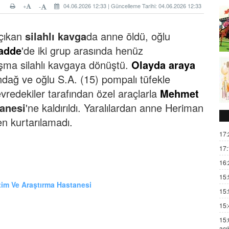
+
04.06.2026 12:33 | Güncelleme Tarihi: 04.06.2026 12:33
-
çıkan
silahlı kavga
da anne öldü, oğlu
Cadde
'de iki grup arasında henüz
ışma silahlı kavgaya dönüştü.
Olayda araya
dağ ve oğlu S.A. (15) pompalı tüfekle
vredekiler tarafından özel araçlarla
Mehmet
anesi
'ne kaldırıldı. Yaralılardan anne Heriman
n kurtarılamadı.
17:
17:
16:
15:
tim Ve Araştırma Hastanesi
15:
15:
15:
açı