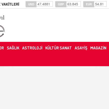
47.4881
63.845
54.81
 VAKİTLERİ
USD
GBP
EUR
yıl
OR
SAĞLIK
ASTROLOJİ
KÜLTÜR SANAT
ASAYİŞ
MAGAZİN