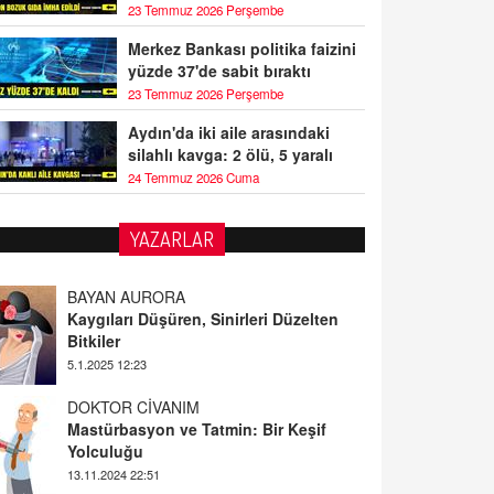
23 Temmuz 2026 Perşembe
Merkez Bankası politika faizini
yüzde 37'de sabit bıraktı
23 Temmuz 2026 Perşembe
Aydın'da iki aile arasındaki
silahlı kavga: 2 ölü, 5 yaralı
24 Temmuz 2026 Cuma
YAZARLAR
BAYAN AURORA
Kaygıları Düşüren, Sinirleri Düzelten
Bitkiler
5.1.2025 12:23
DOKTOR CİVANIM
Mastürbasyon ve Tatmin: Bir Keşif
Yolculuğu
13.11.2024 22:51