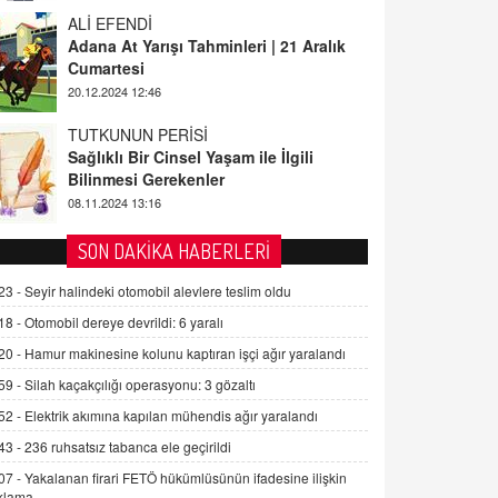
ALİ EFENDİ
Adana At Yarışı Tahminleri | 21 Aralık
Cumartesi
20.12.2024 12:46
TUTKUNUN PERİSİ
Sağlıklı Bir Cinsel Yaşam ile İlgili
Bilinmesi Gerekenler
08.11.2024 13:16
FARUK ÖNALAN
SON DAKİKA HABERLERİ
Tezkere Onaylanmasaydı…
23 -
Seyir halindeki otomobil alevlere teslim oldu
2 Kasım 2021 Salı 00:11
18 -
Otomobil dereye devrildi: 6 yaralı
20 -
Hamur makinesine kolunu kaptıran işçi ağır yaralandı
AV. DOĞAN CAN DOĞAN
Kişisel verilerin korunması ve dijital
59 -
Silah kaçakçılığı operasyonu: 3 gözaltı
hukukun gelişimi
52 -
Elektrik akımına kapılan mühendis ağır yaralandı
15.09.2025 16:17
43 -
236 ruhsatsız tabanca ele geçirildi
SEHER EREK
07 -
Yakalanan firari FETÖ hükümlüsünün ifadesine ilişkin
Kış Ayları Geldi, Hangi Önlemler
klama