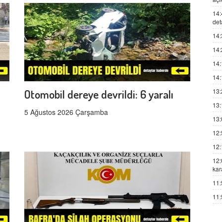
14:
det
14:
14:
14:
14:
13:
Otomobil dereye devrildi: 6 yaralı
13:
5 Ağustos 2026 Çarşamba
13:
12:
12:
12:
kar
11:
11: