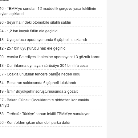
Alınmalı?
40 -
TBMM'ye sunulan 12 maddelik çerçeve yasa teklifinin
9.12.2025 10:11
ayları açıklandı
30 -
Seyir halindeki otomobile silahlı saldırı
İNCİ GÜL AKÖL
Trump Keşke Adana'yı da Ziyaret Etse...
24 -
1,2 ton kaçak tütün ele geçirildi
06.07.2026 13:00
18 -
Uyuşturucu operasyonunda 6 şüpheli tutuklandı
12 -
257 bin uyuşturucu hap ele geçirildi
ADEM AKÖL
20 -
Avcılar Belediyesi ihalesine operasyon: 13 gözaltı kararı
Esed Destekçilerinin Yüzüne Vurulan
13 -
Dur ihtarına uymayan sürücüye 304 bin lira ceza
Şamar: Sednaya
11.12.2024 12:30
07 -
Ocakta unutulan tencere paniğe neden oldu
54 -
Restoran saldırısında 6 şüpheli tutuklandı
DR. EKREM ASLAN
Gerçek Ne, Algı Ne? "Beraber
19 -
İzmir Büyükşehir soruşturmasında 2 gözaltı
Yürüyoruz" Cümlesinin Peşinden
07 -
Bakan Gürlek: Çocuklarımızı şiddetten korumakta
19.07.2025 12:45
arlıyız
58 -
Terörsüz Türkiye' kanun teklifi TBMM'ye sunuluyor
GÖNÜL MENEKŞE
Şifacının Yolu
50 -
Kontrolden çıkan otomobil parka daldı
04.11.2025 12:56