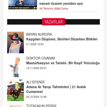
transit ticareti yeniden açtı
24 Temmuz 2026 Cuma
YAZARLAR
DOKTOR CİVANIM
Mastürbasyon ve Tatmin: Bir Keşif Yolculuğu
13.11.2024 22:51
ALİ EFENDİ
Adana At Yarışı Tahminleri | 21 Aralık
Cumartesi
20.12.2024 12:46
TUTKUNUN PERİSİ
Sağlıklı Bir Cinsel Yaşam ile İlgili Bilinmesi
Gerekenler
08.11.2024 13:16
FARUK ÖNALAN