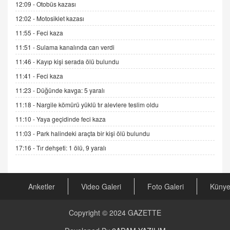
12:09 -
Otobüs kazası
11.12.2024 12:30
12:02 -
Motosiklet kazası
DR. EKREM ASLAN
11:55 -
Feci kaza
Gerçek Ne, Algı Ne? "Beraber Yürüyoruz"
Cümlesinin Peşinden
11:51 -
Sulama kanalında can verdi
19.07.2025 12:45
11:46 -
Kayıp kişi serada ölü bulundu
GÖNÜL MENEKŞE
11:41 -
Feci kaza
Şifacının Yolu
11:23 -
Düğünde kavga: 5 yaralı
04.11.2025 12:56
11:18 -
Nargile kömürü yüklü tır alevlere teslim oldu
11:10 -
Yaya geçidinde feci kaza
AV. RÜMEYSA ÖZKALE
11:03 -
Park halindeki araçta bir kişi ölü bulundu
Kira Uyuşmazlıklarında Dava Açmadan Önce
Arabulucuya Başvuru Şartı
17:16 -
Tır dehşeti: 1 ölü, 9 yaralı
23.09.2023 16:30
CAN UĞURATEŞ
Anketler
Video Galeri
Foto Galeri
Küny
Değişen yapısıyla Suriye
16.12.2024 14:16
Copyright © 2024
GAZETTE
GÜNLÜK BURÇ YORUMU