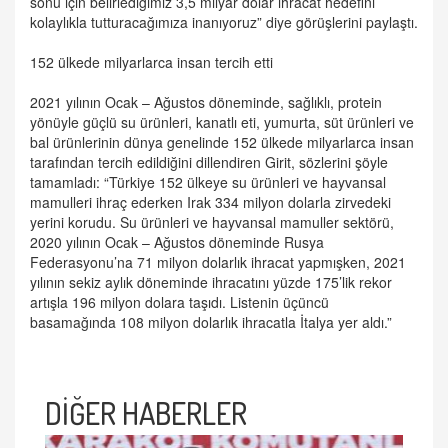
sonu için belirlediğimiz 3,5 milyar dolar ihracat hedefini
kolaylıkla tutturacağımıza inanıyoruz” diye görüşlerini paylaştı.
152 ülkede milyarlarca insan tercih etti
2021 yılının Ocak – Ağustos döneminde, sağlıklı, protein
yönüyle güçlü su ürünleri, kanatlı eti, yumurta, süt ürünleri ve
bal ürünlerinin dünya genelinde 152 ülkede milyarlarca insan
tarafından tercih edildiğini dillendiren Girit, sözlerini şöyle
tamamladı: “Türkiye 152 ülkeye su ürünleri ve hayvansal
mamulleri ihraç ederken Irak 334 milyon dolarla zirvedeki
yerini korudu. Su ürünleri ve hayvansal mamuller sektörü,
2020 yılının Ocak – Ağustos döneminde Rusya
Federasyonu’na 71 milyon dolarlık ihracat yapmışken, 2021
yılının sekiz aylık döneminde ihracatını yüzde 175’lik rekor
artışla 196 milyon dolara taşıdı. Listenin üçüncü
basamağında 108 milyon dolarlık ihracatla İtalya yer aldı.”
DİĞER HABERLER