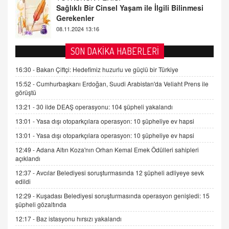
Tezkere Onaylanmasaydı…
2 Kasım 2021 Salı 00:11
AV. DOĞAN CAN DOĞAN
SON DAKİKA HABERLERİ
Kişisel verilerin korunması ve dijital hukukun
gelişimi
16:30 -
Bakan Çiftçi: Hedefimiz huzurlu ve güçlü bir Türkiye
15.09.2025 16:17
15:52 -
Cumhurbaşkanı Erdoğan, Suudi Arabistan'da Veliaht Prens ile
görüştü
SEHER EREK
13:21 -
30 ilde DEAŞ operasyonu: 104 şüpheli yakalandı
Kış Ayları Geldi, Hangi Önlemler Alınmalı?
13:01 -
Yasa dışı otoparkçılara operasyon: 10 şüpheliye ev hapsi
9.12.2025 10:11
13:01 -
Yasa dışı otoparkçılara operasyon: 10 şüpheliye ev hapsi
12:49 -
Adana Altın Koza'nın Orhan Kemal Emek Ödülleri sahipleri
İNCİ GÜL AKÖL
açıklandı
Trump Keşke Adana'yı da Ziyaret Etse...
06.07.2026 13:00
12:37 -
Avcılar Belediyesi soruşturmasında 12 şüpheli adliyeye sevk
edildi
12:29 -
Kuşadası Belediyesi soruşturmasında operasyon genişledi: 15
ADEM AKÖL
şüpheli gözaltında
Esed Destekçilerinin Yüzüne Vurulan Şamar:
12:17 -
Baz istasyonu hırsızı yakalandı
Sednaya