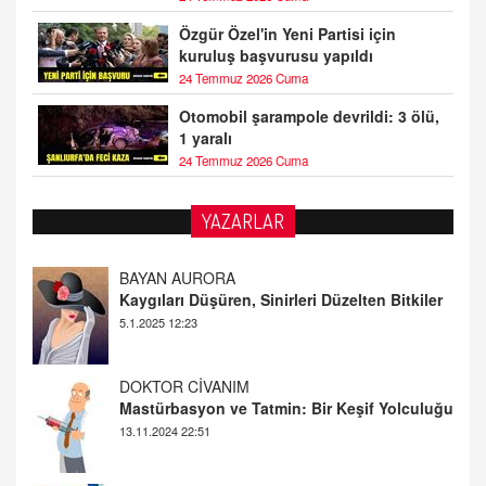
Özgür Özel'in Yeni Partisi için
kuruluş başvurusu yapıldı
24 Temmuz 2026 Cuma
Otomobil şarampole devrildi: 3 ölü,
1 yaralı
24 Temmuz 2026 Cuma
YAZARLAR
DOKTOR CİVANIM
Mastürbasyon ve Tatmin: Bir Keşif Yolculuğu
13.11.2024 22:51
ALİ EFENDİ
Adana At Yarışı Tahminleri | 21 Aralık
Cumartesi
20.12.2024 12:46