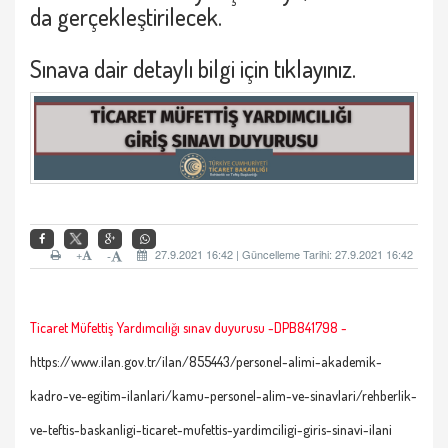
da gerçekleştirilecek.
Sınava dair detaylı bilgi için
tıklayınız.
+
27.9.2021 16:42 | Güncelleme Tarihi: 27.9.2021 16:42
-
Ticaret Müfettiş Yardımcılığı sınav duyurusu -DPB841798 -
https://www.ilan.gov.tr/ilan/855443/personel-alimi-akademik-
kadro-ve-egitim-ilanlari/kamu-personel-alim-ve-sinavlari/rehberlik-
ve-teftis-baskanligi-ticaret-mufettis-yardimciligi-giris-sinavi-ilani