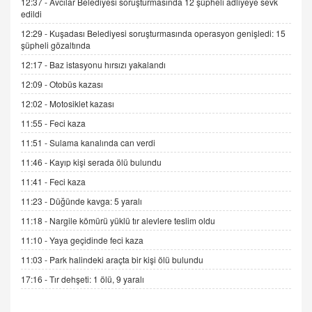
06.07.2026 13:00
12:37 -
Avcılar Belediyesi soruşturmasında 12 şüpheli adliyeye sevk
edildi
12:29 -
Kuşadası Belediyesi soruşturmasında operasyon genişledi: 15
ADEM AKÖL
şüpheli gözaltında
Esed Destekçilerinin Yüzüne Vurulan Şamar:
12:17 -
Baz istasyonu hırsızı yakalandı
Sednaya
12:09 -
Otobüs kazası
11.12.2024 12:30
12:02 -
Motosiklet kazası
DR. EKREM ASLAN
11:55 -
Feci kaza
Gerçek Ne, Algı Ne? "Beraber Yürüyoruz"
Cümlesinin Peşinden
11:51 -
Sulama kanalında can verdi
19.07.2025 12:45
11:46 -
Kayıp kişi serada ölü bulundu
GÖNÜL MENEKŞE
11:41 -
Feci kaza
Şifacının Yolu
11:23 -
Düğünde kavga: 5 yaralı
04.11.2025 12:56
11:18 -
Nargile kömürü yüklü tır alevlere teslim oldu
11:10 -
Yaya geçidinde feci kaza
AV. RÜMEYSA ÖZKALE
11:03 -
Park halindeki araçta bir kişi ölü bulundu
Kira Uyuşmazlıklarında Dava Açmadan Önce
Arabulucuya Başvuru Şartı
17:16 -
Tır dehşeti: 1 ölü, 9 yaralı
23.09.2023 16:30