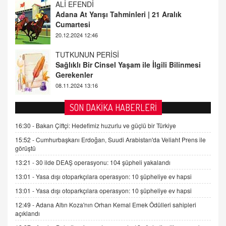
TUTKUNUN PERİSİ
Sağlıklı Bir Cinsel Yaşam ile İlgili Bilinmesi
Gerekenler
08.11.2024 13:16
FARUK ÖNALAN
Tezkere Onaylanmasaydı…
2 Kasım 2021 Salı 00:11
AV. DOĞAN CAN DOĞAN
SON DAKİKA HABERLERİ
Kişisel verilerin korunması ve dijital hukukun
gelişimi
16:30 -
Bakan Çiftçi: Hedefimiz huzurlu ve güçlü bir Türkiye
15.09.2025 16:17
15:52 -
Cumhurbaşkanı Erdoğan, Suudi Arabistan'da Veliaht Prens ile
görüştü
SEHER EREK
13:21 -
30 ilde DEAŞ operasyonu: 104 şüpheli yakalandı
Kış Ayları Geldi, Hangi Önlemler Alınmalı?
13:01 -
Yasa dışı otoparkçılara operasyon: 10 şüpheliye ev hapsi
9.12.2025 10:11
13:01 -
Yasa dışı otoparkçılara operasyon: 10 şüpheliye ev hapsi
12:49 -
Adana Altın Koza'nın Orhan Kemal Emek Ödülleri sahipleri
İNCİ GÜL AKÖL
açıklandı
Trump Keşke Adana'yı da Ziyaret Etse...