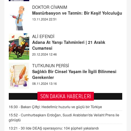
ALİ EFENDİ
Adana At Yarışı Tahminleri | 21 Aralık
Cumartesi
20.12.2024 12:46
TUTKUNUN PERİSİ
Sağlıklı Bir Cinsel Yaşam ile İlgili Bilinmesi
Gerekenler
08.11.2024 13:16
FARUK ÖNALAN
Tezkere Onaylanmasaydı…
2 Kasım 2021 Salı 00:11
AV. DOĞAN CAN DOĞAN
SON DAKİKA HABERLERİ
Kişisel verilerin korunması ve dijital hukukun
gelişimi
16:30 -
Bakan Çiftçi: Hedefimiz huzurlu ve güçlü bir Türkiye
15.09.2025 16:17
15:52 -
Cumhurbaşkanı Erdoğan, Suudi Arabistan'da Veliaht Prens ile
görüştü
SEHER EREK
13:21 -
30 ilde DEAŞ operasyonu: 104 şüpheli yakalandı
Kış Ayları Geldi, Hangi Önlemler Alınmalı?