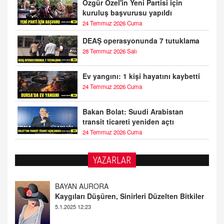
Özgür Özel'in Yeni Partisi için
kuruluş başvurusu yapıldı
24 Temmuz 2026 Cuma
DEAŞ operasyonunda 7 tutuklama
28 Temmuz 2026 Salı
Ev yangını: 1 kişi hayatını kaybetti
24 Temmuz 2026 Cuma
Bakan Bolat: Suudi Arabistan
transit ticareti yeniden açtı
24 Temmuz 2026 Cuma
YAZARLAR
DOKTOR CİVANIM
Mastürbasyon ve Tatmin: Bir Keşif Yolculuğu
13.11.2024 22:51