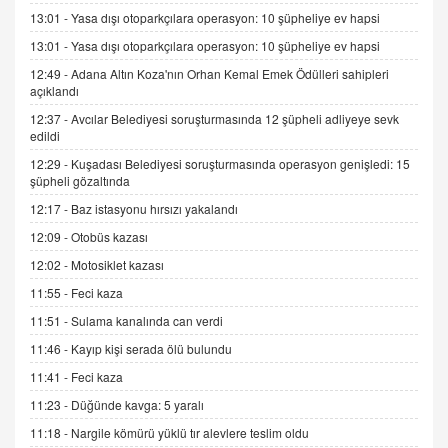
13:01 -
Yasa dışı otoparkçılara operasyon: 10 şüpheliye ev hapsi
9.12.2025 10:11
13:01 -
Yasa dışı otoparkçılara operasyon: 10 şüpheliye ev hapsi
12:49 -
Adana Altın Koza'nın Orhan Kemal Emek Ödülleri sahipleri
İNCİ GÜL AKÖL
açıklandı
Trump Keşke Adana'yı da Ziyaret Etse...
06.07.2026 13:00
12:37 -
Avcılar Belediyesi soruşturmasında 12 şüpheli adliyeye sevk
edildi
12:29 -
Kuşadası Belediyesi soruşturmasında operasyon genişledi: 15
ADEM AKÖL
şüpheli gözaltında
Esed Destekçilerinin Yüzüne Vurulan Şamar:
12:17 -
Baz istasyonu hırsızı yakalandı
Sednaya
12:09 -
Otobüs kazası
11.12.2024 12:30
12:02 -
Motosiklet kazası
DR. EKREM ASLAN
11:55 -
Feci kaza
Gerçek Ne, Algı Ne? "Beraber Yürüyoruz"
Cümlesinin Peşinden
11:51 -
Sulama kanalında can verdi
19.07.2025 12:45
11:46 -
Kayıp kişi serada ölü bulundu
GÖNÜL MENEKŞE
11:41 -
Feci kaza
Şifacının Yolu
11:23 -
Düğünde kavga: 5 yaralı
04.11.2025 12:56
11:18 -
Nargile kömürü yüklü tır alevlere teslim oldu