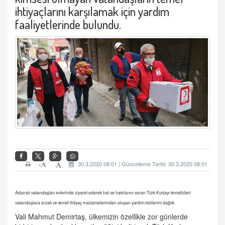
ihtiyaçlarını karşılamak için yardım
faaliyetlerinde bulundu.
+
30.3.2020 08:01 | Güncelleme Tarihi: 30.3.2020 08:01
-
Adanalı vatandaşları evlerinde ziyaret ederek hal ve hatırlarını soran Türk Kızılayı temsilcileri
vatandaşlara erzak ve temel ihtiyaç malzemelerinden oluşan yardım kolilerini dağıttı.
Vali Mahmut Demirtaş, ülkemizin özellikle zor günlerde