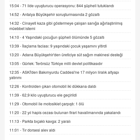
Trump Keşke Adana'yı da Ziyaret Etse...
15:04 -
71 ilde uyuşturucu operasyonu: 844 şüpheli tutuklandı
06.07.2026 13:00
14:52 -
Antalya Büyükşehir soruşturmasında 2 gözaltı
14:32 -
Cinayeti kaza gibi göstermeye çalışan sanığa ağırlaştırılmış
müebbet istemi
ADEM AKÖL
Esed Destekçilerinin Yüzüne Vurulan Şamar:
14:10 -
4 Yaşındaki çocuğun şüpheli ölümünde 5 gözaltı
Sednaya
13:39 -
İlaçlama faciası: 9 yaşındaki çocuk yaşamını yitirdi
11.12.2024 12:30
13:20 -
Adana Büyükşehir'den üreticiye süt sağım makinesi desteği
DR. EKREM ASLAN
13:05 -
Gürlek: Terörsüz Türkiye milli devlet politikasıdır
Gerçek Ne, Algı Ne? "Beraber Yürüyoruz"
12:35 -
ASKİ'den Bakımyurdu Caddesi'ne 17 milyon liralık altyapı
Cümlesinin Peşinden
yatırımı
19.07.2025 12:45
12:26 -
Kontrolden çıkan otomobil iki dükkana daldı
GÖNÜL MENEKŞE
11:39 -
62,9 kilo uyuşturucu ele geçirildi
Şifacının Yolu
11:29 -
Otomobil ile motosiklet çarpıştı: 1 ölü
04.11.2025 12:56
11:20 -
22 yıl hapis cezası bulunan firari havalimanında yakalandı
11:13 -
Parkta bıçaklı kavga: 2 yaralı
AV. RÜMEYSA ÖZKALE
Kira Uyuşmazlıklarında Dava Açmadan Önce
11:01 -
Tır dorsesi alev aldı
Arabulucuya Başvuru Şartı