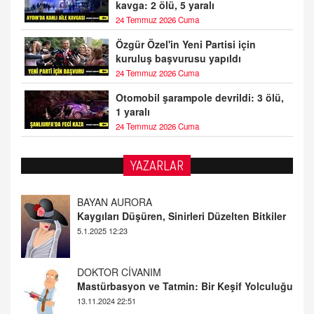
kavga: 2 ölü, 5 yaralı
24 Temmuz 2026 Cuma
Özgür Özel'in Yeni Partisi için
kuruluş başvurusu yapıldı
24 Temmuz 2026 Cuma
Otomobil şarampole devrildi: 3 ölü,
1 yaralı
24 Temmuz 2026 Cuma
YAZARLAR
DOKTOR CİVANIM
Mastürbasyon ve Tatmin: Bir Keşif Yolculuğu
13.11.2024 22:51
ALİ EFENDİ
Adana At Yarışı Tahminleri | 21 Aralık
Cumartesi