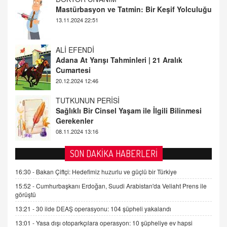
Adana At Yarışı Tahminleri | 21 Aralık
Cumartesi
20.12.2024 12:46
TUTKUNUN PERİSİ
Sağlıklı Bir Cinsel Yaşam ile İlgili Bilinmesi
Gerekenler
08.11.2024 13:16
FARUK ÖNALAN
Tezkere Onaylanmasaydı…
2 Kasım 2021 Salı 00:11
AV. DOĞAN CAN DOĞAN
SON DAKİKA HABERLERİ
Kişisel verilerin korunması ve dijital hukukun
gelişimi
16:30 -
Bakan Çiftçi: Hedefimiz huzurlu ve güçlü bir Türkiye
15.09.2025 16:17
15:52 -
Cumhurbaşkanı Erdoğan, Suudi Arabistan'da Veliaht Prens ile
görüştü
SEHER EREK
13:21 -
30 ilde DEAŞ operasyonu: 104 şüpheli yakalandı
Kış Ayları Geldi, Hangi Önlemler Alınmalı?
13:01 -
Yasa dışı otoparkçılara operasyon: 10 şüpheliye ev hapsi
9.12.2025 10:11