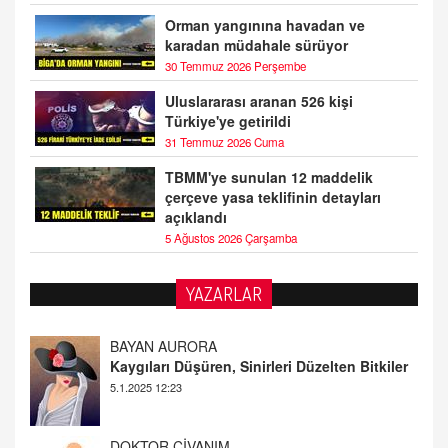
Orman yangınına havadan ve
karadan müdahale sürüyor
30 Temmuz 2026 Perşembe
Uluslararası aranan 526 kişi
Türkiye'ye getirildi
31 Temmuz 2026 Cuma
TBMM'ye sunulan 12 maddelik
çerçeve yasa teklifinin detayları
açıklandı
5 Ağustos 2026 Çarşamba
YAZARLAR
DOKTOR CİVANIM
Mastürbasyon ve Tatmin: Bir Keşif Yolculuğu
13.11.2024 22:51
ALİ EFENDİ