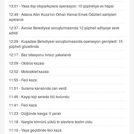
13:01 -
Yasa dışı otoparkçılara operasyon: 10 şüpheliye ev hapsi
12:49 -
Adana Altın Koza'nın Orhan Kemal Emek Ödülleri sahipleri
İNCİ GÜL AKÖL
açıklandı
Trump Keşke Adana'yı da Ziyaret Etse...
06.07.2026 13:00
12:37 -
Avcılar Belediyesi soruşturmasında 12 şüpheli adliyeye sevk
edildi
12:29 -
Kuşadası Belediyesi soruşturmasında operasyon genişledi: 15
ADEM AKÖL
şüpheli gözaltında
Esed Destekçilerinin Yüzüne Vurulan Şamar:
12:17 -
Baz istasyonu hırsızı yakalandı
Sednaya
12:09 -
Otobüs kazası
11.12.2024 12:30
12:02 -
Motosiklet kazası
DR. EKREM ASLAN
11:55 -
Feci kaza
Gerçek Ne, Algı Ne? "Beraber Yürüyoruz"
Cümlesinin Peşinden
11:51 -
Sulama kanalında can verdi
19.07.2025 12:45
11:46 -
Kayıp kişi serada ölü bulundu
GÖNÜL MENEKŞE
11:41 -
Feci kaza
Şifacının Yolu
11:23 -
Düğünde kavga: 5 yaralı
04.11.2025 12:56
11:18 -
Nargile kömürü yüklü tır alevlere teslim oldu
11:10 -
Yaya geçidinde feci kaza