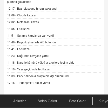
ADEM AKÖL
şüpheli gözaltında
Esed Destekçilerinin Yüzüne Vurulan Şamar:
12:17 -
Baz istasyonu hırsızı yakalandı
Sednaya
12:09 -
Otobüs kazası
11.12.2024 12:30
12:02 -
Motosiklet kazası
DR. EKREM ASLAN
11:55 -
Feci kaza
Gerçek Ne, Algı Ne? "Beraber Yürüyoruz"
Cümlesinin Peşinden
11:51 -
Sulama kanalında can verdi
19.07.2025 12:45
11:46 -
Kayıp kişi serada ölü bulundu
GÖNÜL MENEKŞE
11:41 -
Feci kaza
Şifacının Yolu
11:23 -
Düğünde kavga: 5 yaralı
04.11.2025 12:56
11:18 -
Nargile kömürü yüklü tır alevlere teslim oldu
11:10 -
Yaya geçidinde feci kaza
AV. RÜMEYSA ÖZKALE
11:03 -
Park halindeki araçta bir kişi ölü bulundu
Kira Uyuşmazlıklarında Dava Açmadan Önce
Arabulucuya Başvuru Şartı
17:16 -
Tır dehşeti: 1 ölü, 9 yaralı
23.09.2023 16:30
CAN UĞURATEŞ
Anketler
Video Galeri
Foto Galeri
Küny
Değişen yapısıyla Suriye
16.12.2024 14:16