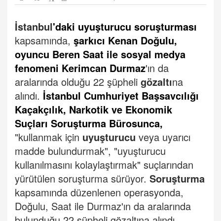
İstanbul
'daki uyuşturucu soruşturmas
ı
kapsamında,
şarkıcı Kenan Doğulu,
oyuncu Beren Saat ile sosyal medya
fenomeni Kerimcan Durmaz
'ın da
aralarında olduğu 22 şüpheli
gözaltı
na
alındı.
İstanbul Cumhuriyet Başsavcılığı
Kaçakçılık, Narkotik ve Ekonomik
Suçları Soruşturma Bürosunca,
"kullanmak için
uyuşturucu
veya uyarıcı
madde bulundurmak", "uyuşturucu
kullanılmasını kolaylaştırmak" suçlarından
yürütülen soruşturma sürüyor.
Soruşturma
kapsamında düzenlenen operasyonda,
Doğulu, Saat ile Durmaz'ın da aralarında
bulunduğu 22 şüpheli gözaltına alındı.