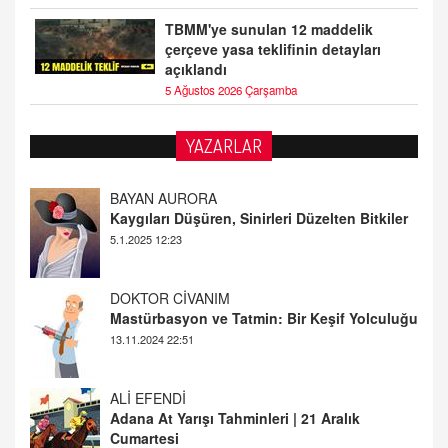
TBMM'ye sunulan 12 maddelik
çerçeve yasa teklifinin detayları
açıklandı
5 Ağustos 2026 Çarşamba
YAZARLAR
DOKTOR CİVANIM
Mastürbasyon ve Tatmin: Bir Keşif Yolculuğu
13.11.2024 22:51
ALİ EFENDİ
Adana At Yarışı Tahminleri | 21 Aralık
Cumartesi
20.12.2024 12:46
TUTKUNUN PERİSİ
Sağlıklı Bir Cinsel Yaşam ile İlgili Bilinmesi
Gerekenler