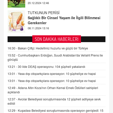
08.11.2024 13:16
FARUK ÖNALAN
Tezkere Onaylanmasaydı…
2 Kasım 2021 Salı 00:11
AV. DOĞAN CAN DOĞAN
SON DAKİKA HABERLERİ
Kişisel verilerin korunması ve dijital hukukun
gelişimi
16:30 -
Bakan Çiftçi: Hedefimiz huzurlu ve güçlü bir Türkiye
15.09.2025 16:17
15:52 -
Cumhurbaşkanı Erdoğan, Suudi Arabistan'da Veliaht Prens ile
görüştü
SEHER EREK
13:21 -
30 ilde DEAŞ operasyonu: 104 şüpheli yakalandı
Kış Ayları Geldi, Hangi Önlemler Alınmalı?
13:01 -
Yasa dışı otoparkçılara operasyon: 10 şüpheliye ev hapsi
9.12.2025 10:11
13:01 -
Yasa dışı otoparkçılara operasyon: 10 şüpheliye ev hapsi
12:49 -
Adana Altın Koza'nın Orhan Kemal Emek Ödülleri sahipleri
İNCİ GÜL AKÖL
açıklandı
Trump Keşke Adana'yı da Ziyaret Etse...
06.07.2026 13:00
12:37 -
Avcılar Belediyesi soruşturmasında 12 şüpheli adliyeye sevk
edildi
12:29 -
Kuşadası Belediyesi soruşturmasında operasyon genişledi: 15