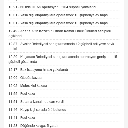
SEHER EREK
13:21 -
30 ilde DEAŞ operasyonu: 104 şüpheli yakalandı
Kış Ayları Geldi, Hangi Önlemler Alınmalı?
13:01 -
Yasa dışı otoparkçılara operasyon: 10 şüpheliye ev hapsi
9.12.2025 10:11
13:01 -
Yasa dışı otoparkçılara operasyon: 10 şüpheliye ev hapsi
12:49 -
Adana Altın Koza'nın Orhan Kemal Emek Ödülleri sahipleri
İNCİ GÜL AKÖL
açıklandı
Trump Keşke Adana'yı da Ziyaret Etse...
06.07.2026 13:00
12:37 -
Avcılar Belediyesi soruşturmasında 12 şüpheli adliyeye sevk
edildi
12:29 -
Kuşadası Belediyesi soruşturmasında operasyon genişledi: 15
ADEM AKÖL
şüpheli gözaltında
Esed Destekçilerinin Yüzüne Vurulan Şamar:
12:17 -
Baz istasyonu hırsızı yakalandı
Sednaya
12:09 -
Otobüs kazası
11.12.2024 12:30
12:02 -
Motosiklet kazası
DR. EKREM ASLAN
11:55 -
Feci kaza
Gerçek Ne, Algı Ne? "Beraber Yürüyoruz"
Cümlesinin Peşinden
11:51 -
Sulama kanalında can verdi
19.07.2025 12:45
11:46 -
Kayıp kişi serada ölü bulundu
GÖNÜL MENEKŞE
11:41 -
Feci kaza
Şifacının Yolu
11:23 -
Düğünde kavga: 5 yaralı