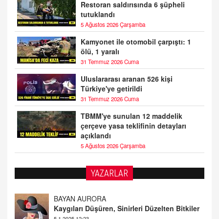
Restoran saldırısında 6 şüpheli
tutuklandı
5 Ağustos 2026 Çarşamba
Kamyonet ile otomobil çarpıştı: 1
ölü, 1 yaralı
31 Temmuz 2026 Cuma
Uluslararası aranan 526 kişi
Türkiye'ye getirildi
31 Temmuz 2026 Cuma
TBMM'ye sunulan 12 maddelik
çerçeve yasa teklifinin detayları
açıklandı
5 Ağustos 2026 Çarşamba
YAZARLAR
DOKTOR CİVANIM
Mastürbasyon ve Tatmin: Bir Keşif Yolculuğu
13.11.2024 22:51