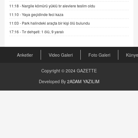
04.11.2025 12:56
11:18 -
Nargile kömürü yüklü tır alevlere teslim oldu
11:10 -
Yaya geçidinde feci kaza
AV. RÜMEYSA ÖZKALE
11:03 -
Park halindeki araçta bir kişi ölü bulundu
Kira Uyuşmazlıklarında Dava Açmadan Önce
Arabulucuya Başvuru Şartı
17:16 -
Tır dehşeti: 1 ölü, 9 yaralı
23.09.2023 16:30
CAN UĞURATEŞ
Anketler
Video Galeri
Foto Galeri
Küny
Değişen yapısıyla Suriye
16.12.2024 14:16
Copyright © 2024
GAZETTE
GÜNLÜK BURÇ YORUMU
Developed By
2ADAM YAZILIM
Günlük Burç Yorumu | 22 Kasım 2024: Koç,
Boğa, İkizler ve Daha Fazlası!
20.11.2024 17:44
PEARL SİRİUS
Mars 4 Kasım’da Aslan Burcuna Geçiyor
01.11.2025 14:25