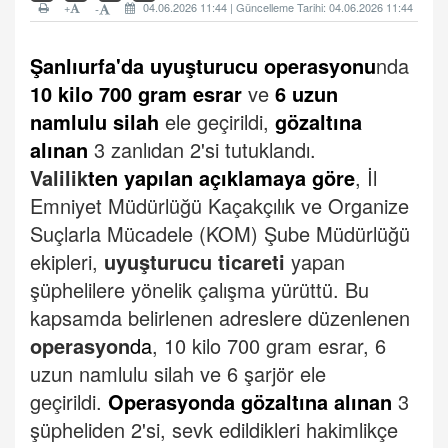
+
04.06.2026 11:44 | Güncelleme Tarihi: 04.06.2026 11:44
-
Şanlıurfa'da uyuşturucu operasyonu
nda
10 kilo 700 gram esrar
ve
6 uzun
namlulu silah
ele geçirildi,
gözaltına
alınan
3 zanlıdan 2'si tutuklandı.
Valilik
ten yapılan açıklamaya göre
, İl
Emniyet Müdürlüğü Kaçakçılık ve Organize
Suçlarla Mücadele (KOM) Şube Müdürlüğü
ekipleri,
uyuşturucu ticareti
yapan
şüphelilere yönelik çalışma yürüttü.
Bu
kapsamda belirlenen adreslere düzenlenen
operasyon
da
, 10 kilo 700 gram esrar, 6
uzun namlulu silah ve 6 şarjör ele
geçirildi.
Operasyonda gözaltına alınan
3
şüpheliden 2'si, sevk edildikleri hakimlikçe