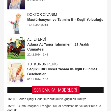
ALİ EFENDİ
Adana At Yarışı Tahminleri | 21 Aralık
Cumartesi
20.12.2024 12:46
TUTKUNUN PERİSİ
Sağlıklı Bir Cinsel Yaşam ile İlgili Bilinmesi
Gerekenler
08.11.2024 13:16
FARUK ÖNALAN
Tezkere Onaylanmasaydı…
2 Kasım 2021 Salı 00:11
AV. DOĞAN CAN DOĞAN
SON DAKİKA HABERLERİ
Kişisel verilerin korunması ve dijital hukukun
gelişimi
16:30 -
Bakan Çiftçi: Hedefimiz huzurlu ve güçlü bir Türkiye
15.09.2025 16:17
15:52 -
Cumhurbaşkanı Erdoğan, Suudi Arabistan'da Veliaht Prens ile
görüştü