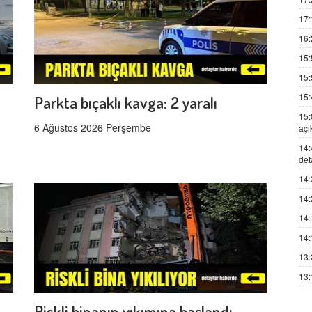
17:
16:
15:
15:
15:
Parkta bıçaklı kavga: 2 yaralı
15:
6 Ağustos 2026 Perşembe
açı
14:
det
14:
14:
14:
14:
13:
13:
Riskli binanın yıkımına başlandı