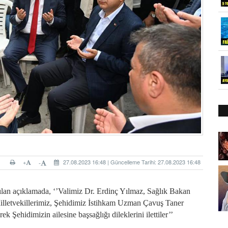
+
27.08.2023 16:48 | Güncelleme Tarihi: 27.08.2023 16:48
-
lan açıklamada, ‘’Valimiz Dr. Erdinç Yılmaz, Sağlık Bakan
lletvekillerimiz, Şehidimiz İstihkam Uzman Çavuş Taner
k Şehidimizin ailesine başsağlığı dileklerini ilettiler’’