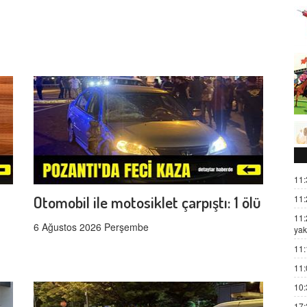
11:
Otomobil ile motosiklet çarpıştı: 1 ölü
11:
11:
6 Ağustos 2026 Perşembe
yak
11:
11:
10:
17: