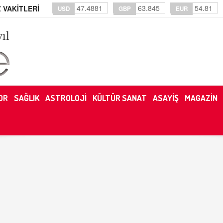
47.4881
63.845
54.81
 VAKİTLERİ
USD
GBP
EUR
yıl
OR
SAĞLIK
ASTROLOJİ
KÜLTÜR SANAT
ASAYİŞ
MAGAZİN