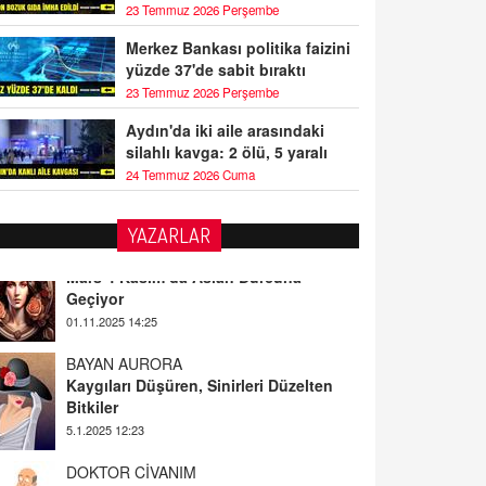
23 Temmuz 2026 Perşembe
Merkez Bankası politika faizini
yüzde 37'de sabit bıraktı
23 Temmuz 2026 Perşembe
Aydın'da iki aile arasındaki
silahlı kavga: 2 ölü, 5 yaralı
24 Temmuz 2026 Cuma
YAZARLAR
BAYAN AURORA
Kaygıları Düşüren, Sinirleri Düzelten
Bitkiler
5.1.2025 12:23
DOKTOR CİVANIM
Mastürbasyon ve Tatmin: Bir Keşif
Yolculuğu
13.11.2024 22:51