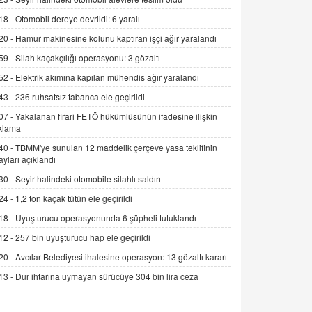
Alınmalı?
18 -
Otomobil dereye devrildi: 6 yaralı
9.12.2025 10:11
20 -
Hamur makinesine kolunu kaptıran işçi ağır yaralandı
İNCİ GÜL AKÖL
59 -
Silah kaçakçılığı operasyonu: 3 gözaltı
Trump Keşke Adana'yı da Ziyaret Etse...
52 -
Elektrik akımına kapılan mühendis ağır yaralandı
06.07.2026 13:00
43 -
236 ruhsatsız tabanca ele geçirildi
07 -
Yakalanan firari FETÖ hükümlüsünün ifadesine ilişkin
ADEM AKÖL
klama
Esed Destekçilerinin Yüzüne Vurulan
40 -
TBMM'ye sunulan 12 maddelik çerçeve yasa teklifinin
Şamar: Sednaya
ayları açıklandı
11.12.2024 12:30
30 -
Seyir halindeki otomobile silahlı saldırı
DR. EKREM ASLAN
24 -
1,2 ton kaçak tütün ele geçirildi
Gerçek Ne, Algı Ne? "Beraber
Yürüyoruz" Cümlesinin Peşinden
18 -
Uyuşturucu operasyonunda 6 şüpheli tutuklandı
19.07.2025 12:45
12 -
257 bin uyuşturucu hap ele geçirildi
20 -
Avcılar Belediyesi ihalesine operasyon: 13 gözaltı kararı
GÖNÜL MENEKŞE
Şifacının Yolu
13 -
Dur ihtarına uymayan sürücüye 304 bin lira ceza
04.11.2025 12:56