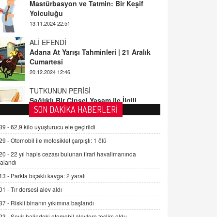
ALİ EFENDİ
Adana At Yarışı Tahminleri | 21 Aralık
Cumartesi
20.12.2024 12:46
TUTKUNUN PERİSİ
Sağlıklı Bir Cinsel Yaşam ile İlgili
Bilinmesi Gerekenler
08.11.2024 13:16
FARUK ÖNALAN
SON DAKİKA HABERLERİ
Tezkere Onaylanmasaydı…
39 -
62,9 kilo uyuşturucu ele geçirildi
2 Kasım 2021 Salı 00:11
29 -
Otomobil ile motosiklet çarpıştı: 1 ölü
20 -
22 yıl hapis cezası bulunan firari havalimanında
AV. DOĞAN CAN DOĞAN
alandı
Kişisel verilerin korunması ve dijital
hukukun gelişimi
13 -
Parkta bıçaklı kavga: 2 yaralı
15.09.2025 16:17
01 -
Tır dorsesi alev aldı
37 -
Riskli binanın yıkımına başlandı
SEHER EREK
Kış Ayları Geldi, Hangi Önlemler
23 -
Seyir halindeki otomobil alevlere teslim oldu